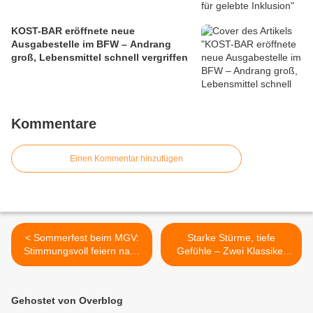
KOST-BAR eröffnete neue
Ausgabestelle im BFW – Andrang
groß, Lebensmittel schnell vergriffen
Kommentare
Einen Kommentar hinzufügen
< Sommerfest beim MGV:
Starke Stürme, tiefe
Stimmungsvoll feiern nach
Gefühle – Zwei Klassiker
erfolgreichem Konzert
mit starker Botschaft:
Theatergruppe der 7./8.
Klassen des Gymnasiums
Gehostet von Overblog
Veihöchheim überzeugt mit