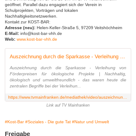
geöffnet. Parallel dazu engagiert sich der Verein in
Schulprojekten, Vorträgen und lokalen
Nachhaltigkeitsnetzwerken.
Kontakt zur KOST-BAR:
Adresse (neu):
Helen-Keller-Straße 5, 97209 Veitshöchheim
E-Mail:
info@kost-bar-vhh.de
Web:
www.kost-bar-vhh.de
Auszeichnung durch die Sparkasse - Verleihung von Förderpreisen für ökologische Projekte
Auszeichnung durch die Sparkasse - Verleihung von
Förderpreisen für ökologische Projekte | Nachhaltig,
ökologisch und umweltfreundlich - das waren heute die
zentralen Begriffe bei der Verleihun...
https://www.tvmainfranken.de/mediathek/video/auszeichnung-durch-die-sparkasse-verleihung-von-foerderpreisen-fuer-oekologische-projekte/
Link auf TV Mainfranken
#Kost-Bar
#Soziales - Die gute Tat
#Natur und Umwelt
Freigabe