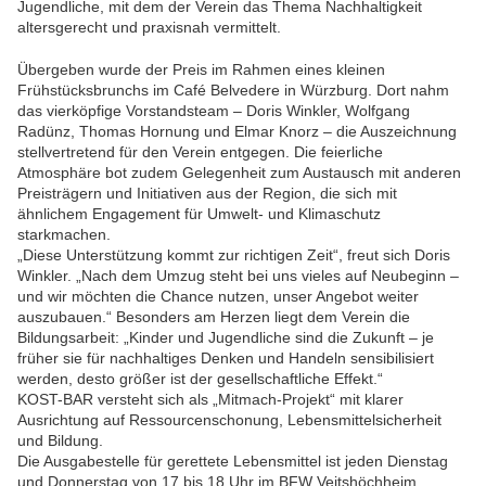
Jugendliche, mit dem der Verein das Thema Nachhaltigkeit
altersgerecht und praxisnah vermittelt.
Übergeben wurde der Preis im Rahmen eines kleinen
Frühstücksbrunchs im Café Belvedere in Würzburg. Dort nahm
das vierköpfige Vorstandsteam – Doris Winkler, Wolfgang
Radünz, Thomas Hornung und Elmar Knorz – die Auszeichnung
stellvertretend für den Verein entgegen. Die feierliche
Atmosphäre bot zudem Gelegenheit zum Austausch mit anderen
Preisträgern und Initiativen aus der Region, die sich mit
ähnlichem Engagement für Umwelt- und Klimaschutz
starkmachen.
„Diese Unterstützung kommt zur richtigen Zeit“, freut sich Doris
Winkler. „Nach dem Umzug steht bei uns vieles auf Neubeginn –
und wir möchten die Chance nutzen, unser Angebot weiter
auszubauen.“ Besonders am Herzen liegt dem Verein die
Bildungsarbeit: „Kinder und Jugendliche sind die Zukunft – je
früher sie für nachhaltiges Denken und Handeln sensibilisiert
werden, desto größer ist der gesellschaftliche Effekt.“
KOST-BAR versteht sich als „Mitmach-Projekt“ mit klarer
Ausrichtung auf Ressourcenschonung, Lebensmittelsicherheit
und Bildung.
Die Ausgabestelle für gerettete Lebensmittel ist jeden Dienstag
und Donnerstag von 17 bis 18 Uhr im BFW Veitshöchheim