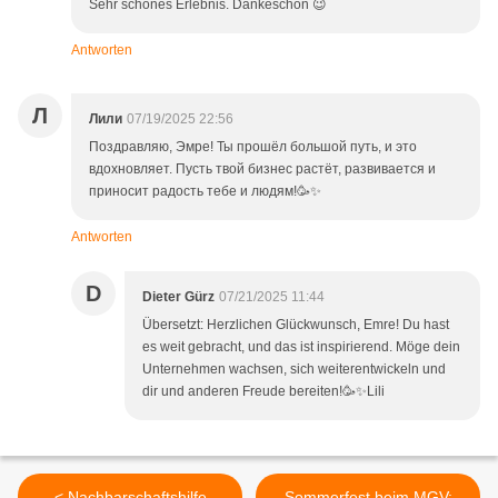
Sehr schönes Erlebnis. Dankeschön 😉
Antworten
Л
Лили
07/19/2025 22:56
Поздравляю, Эмре! Ты прошёл большой путь, и это
вдохновляет. Пусть твой бизнес растёт, развивается и
приносит радость тебе и людям!🥳✨
Antworten
D
Dieter Gürz
07/21/2025 11:44
Übersetzt: Herzlichen Glückwunsch, Emre! Du hast
es weit gebracht, und das ist inspirierend. Möge dein
Unternehmen wachsen, sich weiterentwickeln und
dir und anderen Freude bereiten!🥳✨Lili
< Nachbarschaftshilfe
Sommerfest beim MGV: