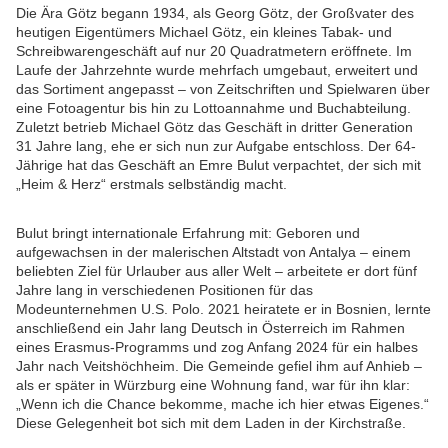
Die Ära Götz begann 1934, als Georg Götz, der Großvater des
heutigen Eigentümers Michael Götz, ein kleines Tabak- und
Schreibwarengeschäft auf nur 20 Quadratmetern eröffnete. Im
Laufe der Jahrzehnte wurde mehrfach umgebaut, erweitert und
das Sortiment angepasst – von Zeitschriften und Spielwaren über
eine Fotoagentur bis hin zu Lottoannahme und Buchabteilung.
Zuletzt betrieb Michael Götz das Geschäft in dritter Generation
31 Jahre lang, ehe er sich nun zur Aufgabe entschloss. Der 64-
Jährige hat das Geschäft an Emre Bulut verpachtet, der sich mit
„Heim & Herz“ erstmals selbständig macht.
Bulut bringt internationale Erfahrung mit: Geboren und
aufgewachsen in der malerischen Altstadt von Antalya – einem
beliebten Ziel für Urlauber aus aller Welt – arbeitete er dort fünf
Jahre lang in verschiedenen Positionen für das
Modeunternehmen U.S. Polo. 2021 heiratete er in Bosnien, lernte
anschließend ein Jahr lang Deutsch in Österreich im Rahmen
eines Erasmus-Programms und zog Anfang 2024 für ein halbes
Jahr nach Veitshöchheim. Die Gemeinde gefiel ihm auf Anhieb –
als er später in Würzburg eine Wohnung fand, war für ihn klar:
„Wenn ich die Chance bekomme, mache ich hier etwas Eigenes.“
Diese Gelegenheit bot sich mit dem Laden in der Kirchstraße.