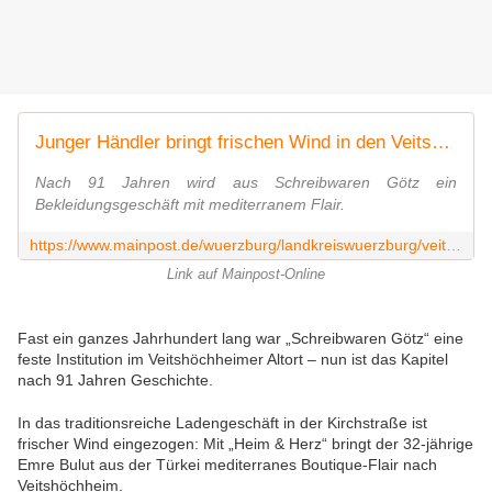
Junger Händler bringt frischen Wind in den Veitshöchheimer Altort
Nach 91 Jahren wird aus Schreibwaren Götz ein
Bekleidungsgeschäft mit mediterranem Flair.
https://www.mainpost.de/wuerzburg/landkreiswuerzburg/veitshoechheim-junger-haendler-bringt-frischen-wind-in-den-veitshoechheimer-altort-110471830
Link auf Mainpost-Online
Fast ein ganzes Jahrhundert lang war „Schreibwaren Götz“ eine
feste Institution im Veitshöchheimer Altort – nun ist das Kapitel
nach 91 Jahren Geschichte.
In das traditionsreiche Ladengeschäft in der Kirchstraße ist
frischer Wind eingezogen: Mit „Heim & Herz“ bringt der 32-jährige
Emre Bulut aus der Türkei mediterranes Boutique-Flair nach
Veitshöchheim.