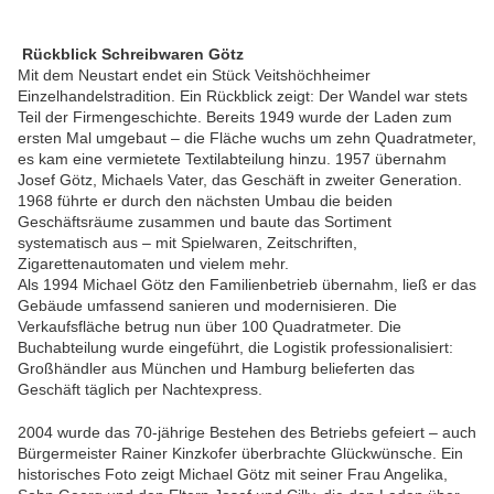
Rückblick Schreibwaren Götz
Mit dem Neustart endet ein Stück Veitshöchheimer
Einzelhandelstradition. Ein Rückblick zeigt: Der Wandel war stets
Teil der Firmengeschichte. Bereits 1949 wurde der Laden zum
ersten Mal umgebaut – die Fläche wuchs um zehn Quadratmeter,
es kam eine vermietete Textilabteilung hinzu. 1957 übernahm
Josef Götz, Michaels Vater, das Geschäft in zweiter Generation.
1968 führte er durch den nächsten Umbau die beiden
Geschäftsräume zusammen und baute das Sortiment
systematisch aus – mit Spielwaren, Zeitschriften,
Zigarettenautomaten und vielem mehr.
Als 1994 Michael Götz den Familienbetrieb übernahm, ließ er das
Gebäude umfassend sanieren und modernisieren. Die
Verkaufsfläche betrug nun über 100 Quadratmeter. Die
Buchabteilung wurde eingeführt, die Logistik professionalisiert:
Großhändler aus München und Hamburg belieferten das
Geschäft täglich per Nachtexpress.
2004 wurde das 70-jährige Bestehen des Betriebs gefeiert – auch
Bürgermeister Rainer Kinzkofer überbrachte Glückwünsche. Ein
historisches Foto zeigt Michael Götz mit seiner Frau Angelika,