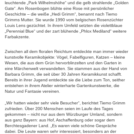
leuchtende „Park Wilhelmshöhe“ und die gelb strahlende „Golden
Gate“. Am Rosenbogen blühte eine Rose mit persönlicher
Geschichte – die weiße „Hedi Grimm“, benannt nach Tiemo
Grimms Mutter. Sie wurde 1990 vom belgischen Rosenzüchter
Louis Lens gezüchtet. In ihrem Umfeld setzten die violettblaue
„Perennial Blue“ und der zart blühende „Phlox Mediland“ weitere
Farbakzente.
Zwischen all dem floralen Reichtum entdeckte man immer wieder
kunstvolle Keramikobjekte: Vögel, Fabelfiguren, Katzen – kleine
Wesen, die aus dem Grün hervorblinzelten und den Garten in
eine Märchenwelt verwandelten. Sie stammen aus der Hand von
Barbara Grimm, die seit über 30 Jahren Keramikkunst schafft.
Bereits in ihrer Jugend entdeckte sie die Liebe zum Ton, seither
entstehen in ihrem Atelier winterharte Gartenkunstwerke, die
Natur und Fantasie vereinen.
„Wir hatten wieder sehr viele Besucher“, berichtet Tiemo Grimm
zufrieden. Über 200 Menschen seien im Laufe des Tages
gekommen – nicht nur aus dem Würzburger Umland, sondern
aus ganz Bayern: aus Hof, Aschaffenburg oder sogar dem
Berchtesgadener Land. „Es waren viele schöne Gespräche
dabei. Die Leute waren sehr interessiert, besonders an der