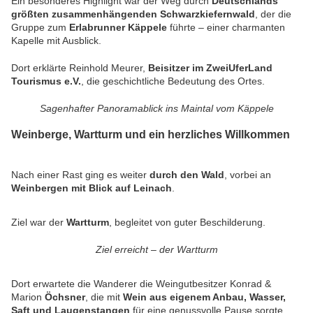
Ein besonderes Highlight war der Weg durch
Deutschlands
größten zusammenhängenden Schwarzkiefernwald
, der die
Gruppe zum
Erlabrunner Käppele
führte – einer charmanten
Kapelle mit Ausblick.
Dort erklärte Reinhold Meurer,
Beisitzer im ZweiUferLand
Tourismus e.V.
, die geschichtliche Bedeutung des Ortes.
Sagenhafter Panoramablick ins Maintal vom Käppele
Weinberge, Wartturm und ein herzliches Willkommen
Nach einer Rast ging es weiter
durch den Wald
, vorbei an
Weinbergen mit Blick auf Leinach
.
Ziel war der
Wartturm
, begleitet von guter Beschilderung.
Ziel erreicht – der Wartturm
Dort erwartete die Wanderer
die Weingutbesitzer Konrad &
Marion
Öchsner
, die mit
Wein aus eigenem Anbau, Wasser,
Saft und Laugenstangen
für eine genussvolle Pause sorgte.