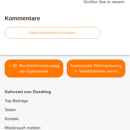
Kommentare
Einen Kommentar hinzufügen
< 10. Berufsinformationstag
Kommunale Wärmeplanung
am Gymnasium
in Veitshöchheim nimmt
Veitshöchheim – Kleines
konkrete Formen an >
Jubiläum bei großer Vielfalt
Gehostet von Overblog
Top-Beiträge
Seiten
Kontakt
Missbrauch melden