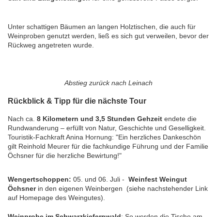
Unter schattigen Bäumen an langen Holztischen, die auch für
Weinproben genutzt werden, ließ es sich gut verweilen, bevor der
Rückweg angetreten wurde.
Abstieg zurück nach Leinach
Rückblick & Tipp für die nächste Tour
Nach ca.
8 Kilometern und 3,5 Stunden Gehzeit
endete die
Rundwanderung – erfüllt von Natur, Geschichte und Geselligkeit.
Touristik-Fachkraft Anina Hornung: "Ein herzliches Dankeschön
gilt Reinhold Meurer für die fachkundige Führung und der Familie
Öchsner für die herzliche Bewirtung!"
Wengertschoppen:
05. und 06. Juli -
Weinfest Weingut
Öchsner
in den eigenen Weinbergen (siehe nachstehender Link
auf Homepage des Weingutes).
Weinprobe im Schwarzkiefernwald
: So werden die Tische am