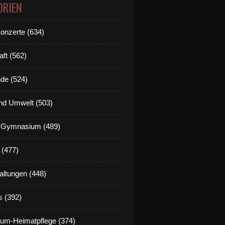
ORIEN
Konzerte (634)
aft (562)
de (524)
nd Umwelt (503)
g Gymnasium (489)
 (477)
altungen (448)
s (392)
um-Heimatpflege (374)