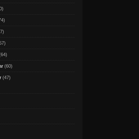
0)
74)
7)
57)
(64)
ar
(60)
r
(47)