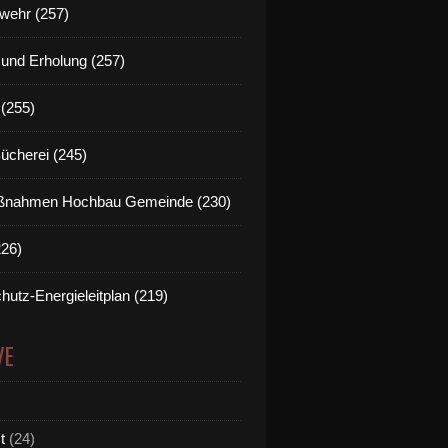
wehr (257)
t und Erholung (257)
(255)
Bücherei (245)
nahmen Hochbau Gemeinde (230)
226)
hutz-Energieleitplan (219)
VE
t
(24)