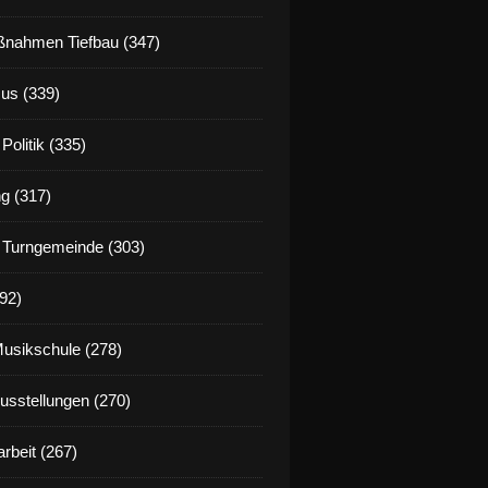
nahmen Tiefbau (347)
us (339)
Politik (335)
g (317)
 Turngemeinde (303)
92)
Musikschule (278)
Ausstellungen (270)
rbeit (267)