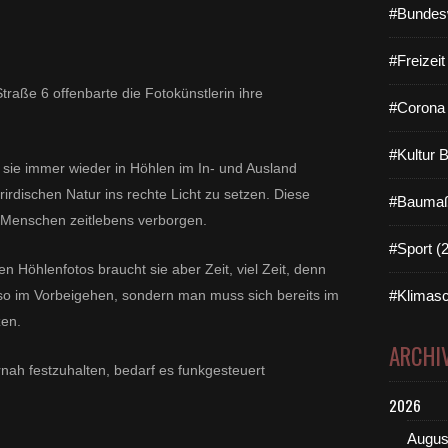
#Bundes
e
l
e
#Freizei
t
traße 6 offenbarte die Fotokünstlerin ihre
z
#Corona 
t
e
n
#Kultur 
 sie immer wieder in Höhlen im In- und Ausland
T
irdischen Natur ins rechte Licht zu setzen. Diese
a
#Baumaß
g
n Menschen zeitlebens verborgen.
e
#Sport (
d
n Höhlenfotos braucht sie aber Zeit, viel Zeit, denn
e
r
 so im Vorbeigehen, sondern man muss sich bereits im
#Klimasc
o
zen.
f
ARCHI
f
nah festzuhalten, bedarf es funkgesteuert
e
n
2026
e
n
Augus