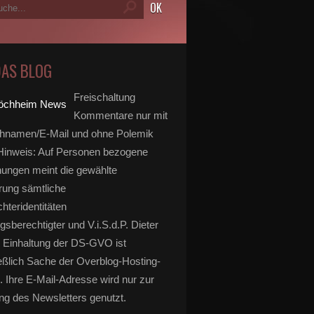
DAS BLOG
Freischaltung
Kommentare nur mit
hnamen/E-Mail und ohne Polemik
inweis: Auf Personen bezogene
ungen meint die gewählte
rung sämtliche
hteridentitäten
gsberechtigter und V.i.S.d.P. Dieter
 Einhaltung der DS-GVO ist
eßlich Sache der Overblog-Hosting-
imer Künstler öffnen ihre Ateliers: von gebastelten Seg
. Ihre E-Mail-Adresse wird nur zur
g des Newsletters genutzt.