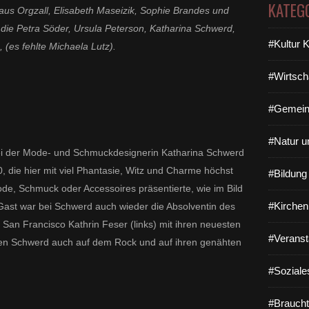
KATEG
K
aus Orgzall, Elisabeth Maseizik, Sophie Brandes und
u
n
die Petra Söder, Ursula Peterson, Katharina Schwerd,
n
#Kultur 
(es fehlte Michaela Lutz).
s
t
w
#Wirtsch
i
e
#Gemein
d
e
#Natur u
r
bei der Mode- und Schmuckdesignerin Katharina Schwerd
h
, die hier mit viel Phantasie, Witz und Charme höchst
a
#Bildun
u
ode, Schmuck oder Accessoires präsentierte, wie im Bild
t
#Kirchen
ast war bei Schwerd auch wieder die Absolventin des
n
in San Francisco Kathrin Feser (links) mit ihren neuesten
a
#Veranst
h
en Schwerd auch auf dem Rock und auf ihren genähten
e
r
#Soziale
l
e
#Braucht