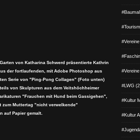
b
e
#Baumaß
n
.
V
#Tourism
i
e
#Vereine 
l
l
#Faschin
e
Garten von Katharina Schwerd präsentierte Kathrin
i
c
#Vereine
aus der fortlaufenden, mit Adobe Photoshop aus
h
llten Serie von "Ping-Pong Collagen" (Foto unten)
t
#LWG (2
teils von Skulpturen aus dem Veitshöchheimer
w
a
arikaturen "Frauchen mit Hund beim Gassigehen",
#Kultur 
r
t zum Muttertag "nicht verwelkende"
e
n auf Papier gemalt.
n
#Kultur 
e
s
#Jugenda
d
i