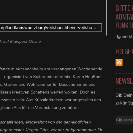
V
BITTE 
e
KONTA
i
FUNKTI
t
https://www.mainpost.de/wuerzburg/landkreiswuerzburg/veitshoechheim-veitshoechheim-kuenstler-oeffnen-ihre-ateliers-von-gebastelten-segelschiffe-bis-zu-mode-collagen-109014285
s
h
dguerz5
ö
k auf Mainpost-Online
c
FOLGE
h
h
e
affende in Veitshöchheim am vergangenen Wochenende
i
 – organisiert von Kulturamtsreferentin Karen Heußner.
m
NEWSL
k
iers, Gärten und Wohnzimmer für Besucherinnen und
o
ulissen kreativen Schaffens werfen wollten. Doch es
n
Gib Dein
 gewesen sein: Aus Künstlerkreisen war angesichts des
n
zukünftig
t
lichen Aus für die Veranstaltung zu hören.
e
m
E-
tschaffenden, eingerahmt von der gemeindlichen
a
Mail
ürgermeister Jürgen Götz, vor der Hofgartenmauer für
n