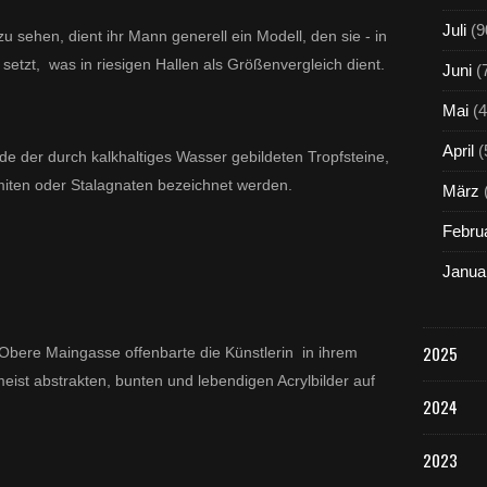
A
t
Juli
(9
u sehen, dient ihr Mann generell ein Modell, den sie - in
e
etzt, was in riesigen Hallen als Größenvergleich dient.
Juni
(
l
i
Mai
(4
e
r
April
(
de der durch kalkhaltiges Wasser gebildeten Tropfsteine,
s
i
agmiten oder Stalagnaten bezeichnet werden.
März
n
d
Febru
i
e
Janua
s
e
r
2025
Obere Maingasse offenbarte die Künstlerin
in ihrem
F
o
 meist abstrakten, bunten und lebendigen Acrylbilder auf
r
2024
m
.
2023