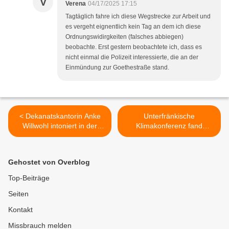
V
Verena
04/17/2025 17:15
Tagtäglich fahre ich diese Wegstrecke zur Arbeit und
es vergeht eignentlich kein Tag an dem ich diese
Ordnungswidirgkeiten (falsches abbiegen)
beobachte. Erst gestern beobachtete ich, dass es
nicht einmal die Polizeit interessierte, die an der
Einmündung zur Goethestraße stand.
< Dekanatskantorin Anke
Unterfränkische
Willwohl intoniert in der
Klimakonferenz fand
Osternacht
erstmals in Veitshöchheim
generalüberholte, mit
statt >
Cornett-Register und
Gehostet von Overblog
Glockenspiel erweiterte
Orgel der Vituskirche
Top-Beiträge
Seiten
Kontakt
Missbrauch melden