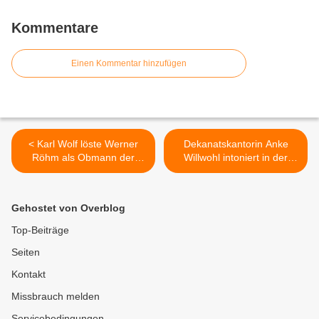
Kommentare
Einen Kommentar hinzufügen
< Karl Wolf löste Werner
Dekanatskantorin Anke
Röhm als Obmann der
Willwohl intoniert in der
Veitshöchheimer
Osternacht
Feldgeschworenen ab
generalüberholte, mit
Cornett-Register und
Gehostet von Overblog
Glockenspiel erweiterte
Orgel der Vituskirche >
Top-Beiträge
Seiten
Kontakt
Missbrauch melden
Servicebedingungen