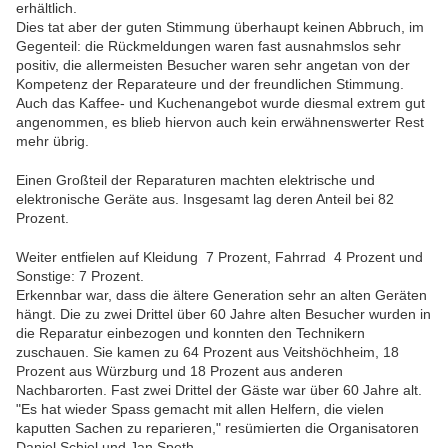
erhältlich.
Dies tat aber der guten Stimmung überhaupt keinen Abbruch, im
Gegenteil: die Rückmeldungen waren fast ausnahmslos sehr
positiv, die allermeisten Besucher waren sehr angetan von der
Kompetenz der Reparateure und der freundlichen Stimmung.
Auch das Kaffee- und Kuchenangebot wurde diesmal extrem gut
angenommen, es blieb hiervon auch kein erwähnenswerter Rest
mehr übrig.
Einen Großteil der Reparaturen machten elektrische und
elektronische Geräte aus. Insgesamt lag deren Anteil bei 82
Prozent.
Weiter entfielen auf Kleidung 7 Prozent, Fahrrad 4 Prozent und
Sonstige: 7 Prozent.
Erkennbar war, dass die ältere Generation sehr an alten Geräten
hängt.
Die zu zwei Drittel über 60 Jahre alten Besucher wurden in
die Reparatur einbezogen und konnten den Technikern
zuschauen.
Sie kamen zu 64 Prozent aus Veitshöchheim, 18
Prozent aus Würzburg und 18 Prozent aus anderen
Nachbarorten. Fast zwei Drittel der Gäste war über 60 Jahre alt.
"Es hat wieder Spass gemacht mit allen Helfern, die vielen
kaputten Sachen zu reparieren," resümierten die Organisatoren
Daniel Schiel und Jan Speth.