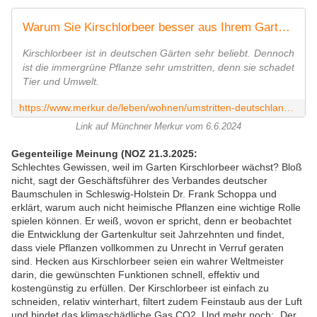
Warum Sie Kirschlorbeer besser aus Ihrem Garten verbannen
Kirschlorbeer ist in deutschen Gärten sehr beliebt. Dennoch
ist die immergrüne Pflanze sehr umstritten, denn sie schadet
Tier und Umwelt.
https://www.merkur.de/leben/wohnen/umstritten-deutschland-naturschutz-voegel-insekten-garten-kirschlorbeer-pflanzen-hecke-92886376.html
Link auf Münchner Merkur vom 6.6.2024
Gegenteilige Meinung (NOZ 21.3.2025:
Schlechtes Gewissen, weil im Garten Kirschlorbeer wächst? Bloß
nicht, sagt der Geschäftsführer des Verbandes deutscher
Baumschulen in Schleswig-Holstein
Dr. Frank Schoppa
und
erklärt, warum auch nicht heimische Pflanzen eine wichtige Rolle
spielen können.
Er weiß, wovon er spricht, denn er beobachtet
die Entwicklung der Gartenkultur seit Jahrzehnten und findet,
dass viele Pflanzen vollkommen zu Unrecht in Verruf geraten
sind.
Hecken aus Kirschlorbeer seien ein wahrer Weltmeister
darin, die gewünschten Funktionen schnell, effektiv und
kostengünstig zu erfüllen. Der Kirschlorbeer ist einfach zu
schneiden, relativ winterhart, filtert zudem Feinstaub aus der Luft
und bindet das klimaschädliche Gas CO2. Und mehr noch: „Der