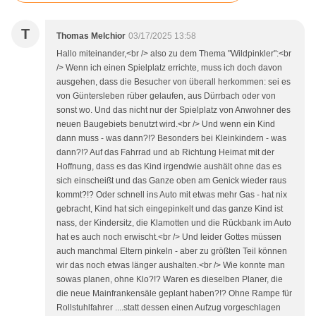
T
Thomas Melchior
03/17/2025 13:58
Hallo miteinander,<br /> also zu dem Thema "Wildpinkler":<br
/> Wenn ich einen Spielplatz errichte, muss ich doch davon
ausgehen, dass die Besucher von überall herkommen: sei es
von Güntersleben rüber gelaufen, aus Dürrbach oder von
sonst wo. Und das nicht nur der Spielplatz von Anwohner des
neuen Baugebiets benutzt wird.<br /> Und wenn ein Kind
dann muss - was dann?!? Besonders bei Kleinkindern - was
dann?!? Auf das Fahrrad und ab Richtung Heimat mit der
Hoffnung, dass es das Kind irgendwie aushält ohne das es
sich einscheißt und das Ganze oben am Genick wieder raus
kommt?!? Oder schnell ins Auto mit etwas mehr Gas - hat nix
gebracht, Kind hat sich eingepinkelt und das ganze Kind ist
nass, der Kindersitz, die Klamotten und die Rückbank im Auto
hat es auch noch erwischt.<br /> Und leider Gottes müssen
auch manchmal Eltern pinkeln - aber zu größten Teil können
wir das noch etwas länger aushalten.<br /> Wie konnte man
sowas planen, ohne Klo?!? Waren es dieselben Planer, die
die neue Mainfrankensäle geplant haben?!? Ohne Rampe für
Rollstuhlfahrer ....statt dessen einen Aufzug vorgeschlagen