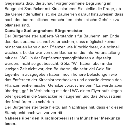
Gegensatz dazu die zuhauf vorgenommene Begrünung im
Baugebiet Sandäcker mit Kirschlorbeer. Sie stellte die Frage, ob
die Gemeinde willens ist, die Bauherren darauf hinzuweisen dass
nach den baurechtlichen Vorschriften einheimische Gehölze zu
pflanzen sind.
Damalige Stellungnahme Bürgermeister
Der Bürgermeister äußerte Verständnis für Bauherrn, am Ende
des Baus erstmal schnell zu erreichen, dass möglichst keiner
reinschauen kann durch Pflanzen wie Kirschlorbeer, die schnell
wachsen. Leider war von den Bauherren die Info-Veranstaltung
mit der LWG, in der Bepflanzungsmöglichkeiten aufgezeigt
wurden, nicht so gut besucht. Götz: "Wir haben aber in der
jetzigen Zeit nicht vor, den Bauherrn, die sehr viel Geld für
Eigenheim ausgegeben haben, noch höhere Belastungen wie
das Entfernen der Kirschlorbeerhecken und anstelle dessen das
Pflanzen einheimischer Gehölze vorzuschreiben." Es werde aber
überlegt, ggf. in Verbindung mit der LWG einen Flyer aufzulegen
oder gezielt in die Sandäcker reinzugehen und das Bewusstsein
der Neubürger zu schärfen.
Der Bürgermeister teilte hierzu auf Nachfrage mit, dass er diesen
Standpunkt nach wie vor vertritt.
Näheres über den Kirschlorbeer ist im Münchner Merkur zu
lesen: