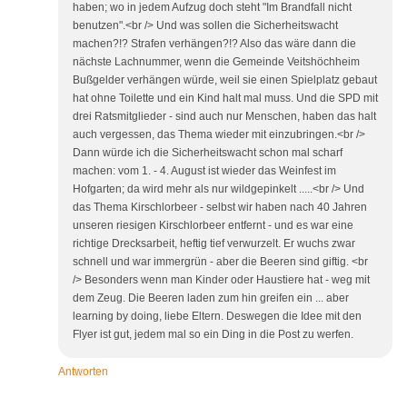
haben; wo in jedem Aufzug doch steht "Im Brandfall nicht
benutzen".<br /> Und was sollen die Sicherheitswacht
machen?!? Strafen verhängen?!? Also das wäre dann die
nächste Lachnummer, wenn die Gemeinde Veitshöchheim
Bußgelder verhängen würde, weil sie einen Spielplatz gebaut
hat ohne Toilette und ein Kind halt mal muss. Und die SPD mit
drei Ratsmitglieder - sind auch nur Menschen, haben das halt
auch vergessen, das Thema wieder mit einzubringen.<br />
Dann würde ich die Sicherheitswacht schon mal scharf
machen: vom 1. - 4. August ist wieder das Weinfest im
Hofgarten; da wird mehr als nur wildgepinkelt .....<br /> Und
das Thema Kirschlorbeer - selbst wir haben nach 40 Jahren
unseren riesigen Kirschlorbeer entfernt - und es war eine
richtige Drecksarbeit, heftig tief verwurzelt. Er wuchs zwar
schnell und war immergrün - aber die Beeren sind giftig. <br
/> Besonders wenn man Kinder oder Haustiere hat - weg mit
dem Zeug. Die Beeren laden zum hin greifen ein ... aber
learning by doing, liebe Eltern. Deswegen die Idee mit den
Flyer ist gut, jedem mal so ein Ding in die Post zu werfen.
Antworten