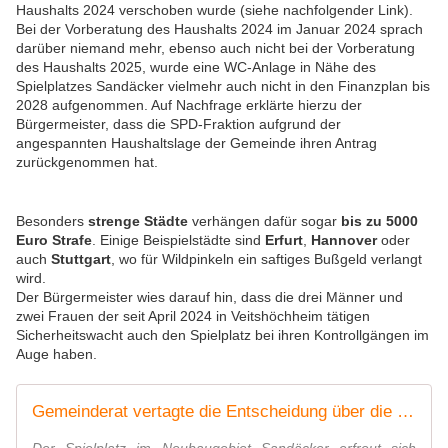
Haushalts 2024 verschoben wurde (siehe nachfolgender Link).
Bei der Vorberatung des Haushalts 2024 im Januar 2024 sprach
darüber niemand mehr, ebenso auch nicht bei der Vorberatung
des Haushalts 2025, wurde eine WC-Anlage in Nähe des
Spielplatzes Sandäcker vielmehr auch nicht in den Finanzplan bis
2028 aufgenommen. Auf Nachfrage erklärte hierzu der
Bürgermeister, dass die SPD-Fraktion aufgrund der
angespannten Haushaltslage der Gemeinde ihren Antrag
zurückgenommen hat.
Besonders
strenge Städte
verhängen dafür sogar
bis zu 5000
Euro Strafe
. Einige Beispielstädte sind
Erfurt
,
Hannover
oder
auch
Stuttgart
, wo für Wildpinkeln ein saftiges Bußgeld verlangt
wird.
Der Bürgermeister wies darauf hin, dass die drei Männer und
zwei Frauen der seit April 2024 in Veitshöchheim tätigen
Sicherheitswacht auch den Spielplatz bei ihren Kontrollgängen im
Auge haben.
Gemeinderat vertagte die Entscheidung über die von der SPD-Fraktion beantragte WC-Anlage für den Spielplatz im Neubaugebiet Sandäcker - Veitshöchheim News