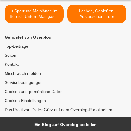
< Sperrung Mainlände im
Lachen, Genießen,
Bereich Untere Maingasse
Austauschen – der
am Montag, 17. März
Nachbarschafts-Hilfe-Treff
wegen Probeaufbau neuer
verbindet >
Hochwasserschutz
Gehostet von Overblog
Top-Beiträge
Seiten
Kontakt
Missbrauch melden
Servicebedingungen
Cookies und persönliche Daten
Cookies-Einstellungen
Das Profil von Dieter Gürz auf dem Overblog-Portal sehen
Ein Blog auf Overblog erstellen