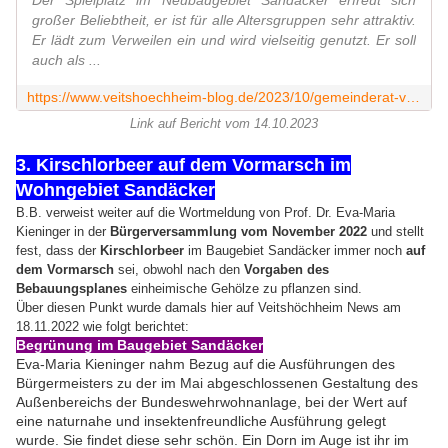
Der Spielplatz im Neubaugebiet Sandäcker erfreut sich
großer Beliebtheit, er ist für alle Altersgruppen sehr attraktiv.
Er lädt zum Verweilen ein und wird vielseitig genutzt. Er soll
auch als ...
https://www.veitshoechheim-blog.de/2023/10/gemeinderat-vertagte-die-entscheidung-uber-die-von-der-spd-fraktion-beantragte-wc-anlage-fur-den-spielplatz-im-neubaugebiet-sandacker.html
Link auf Bericht vom 14.10.2023
3. Kirschlorbeer auf dem Vormarsch im
Wohngebiet Sandäcker
B.B. verweist weiter auf die Wortmeldung von Prof. Dr. Eva-Maria
Kieninger in der
Bürgerversammlung vom November 2022
und stellt
fest, dass der
Kirschlorbeer
im Baugebiet Sandäcker immer noch
auf
dem Vormarsch
sei, obwohl nach den
Vorgaben des
Bebauungsplanes
einheimische Gehölze zu pflanzen sind.
Über diesen Punkt wurde damals hier auf Veitshöchheim News am
18.11.2022 wie folgt berichtet:
Begrünung im Baugebiet Sandäcker
Eva-Maria Kieninger nahm Bezug auf die Ausführungen des
Bürgermeisters zu der im Mai abgeschlossenen Gestaltung des
Außenbereichs der Bundeswehrwohnanlage, bei der Wert auf
eine naturnahe und insektenfreundliche Ausführung gelegt
wurde. Sie findet diese sehr schön. Ein Dorn im Auge ist ihr im