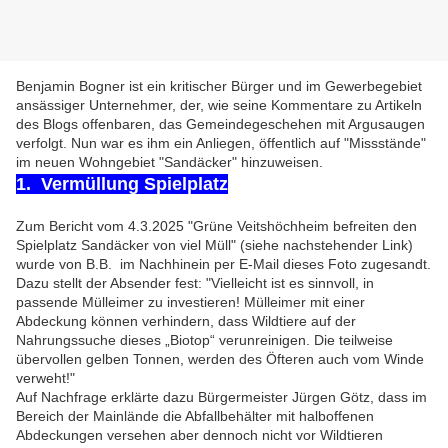
Benjamin Bogner ist ein kritischer Bürger und im Gewerbegebiet
ansässiger Unternehmer, der, wie seine Kommentare zu Artikeln
des Blogs offenbaren, das Gemeindegeschehen mit Argusaugen
verfolgt. Nun war es ihm ein Anliegen, öffentlich auf "Missstände"
im neuen Wohngebiet "Sandäcker" hinzuweisen.
1. Vermüllung Spielplatz
Zum Bericht vom 4.3.2025 "Grüne Veitshöchheim befreiten den
Spielplatz Sandäcker von viel Müll" (siehe nachstehender Link)
wurde von B.B. im Nachhinein per E-Mail dieses Foto zugesandt.
Dazu stellt der Absender fest: "Vielleicht ist es sinnvoll, in
passende Mülleimer zu investieren! Mülleimer mit einer
Abdeckung können verhindern, dass Wildtiere auf der
Nahrungssuche dieses „Biotop“ verunreinigen. Die teilweise
übervollen gelben Tonnen, werden des Öfteren auch vom Winde
verweht!"
Auf Nachfrage erklärte dazu Bürgermeister Jürgen Götz, dass im
Bereich der Mainlände die Abfallbehälter mit halboffenen
Abdeckungen versehen aber dennoch nicht vor Wildtieren