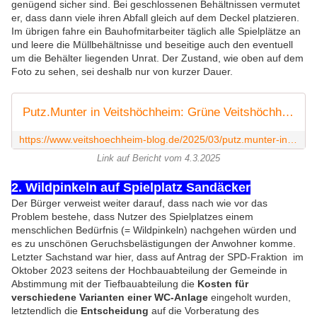
genügend sicher sind. Bei geschlossenen Behältnissen vermutet
er, dass dann viele ihren Abfall gleich auf dem Deckel platzieren.
Im übrigen fahre ein Bauhofmitarbeiter täglich alle Spielplätze an
und leere die Müllbehältnisse und beseitige auch den eventuell
um die Behälter liegenden Unrat. Der Zustand, wie oben auf dem
Foto zu sehen, sei deshalb nur von kurzer Dauer.
Putz.Munter in Veitshöchheim: Grüne Veitshöchheim befreiten den Spielplatz Sandäcker von viel Müll - Veitshöchheim News
https://www.veitshoechheim-blog.de/2025/03/putz.munter-in-veitshochheim-grune-veitshochheim-befreiten-den-spielplatz-sandacker-von-viel-mull.html
Link auf Bericht vom 4.3.2025
2. Wildpinkeln auf Spielplatz Sandäcker
Der Bürger verweist weiter darauf, dass nach wie vor das
Problem bestehe, dass N
utzer des Spielplatzes einem
menschlichen Bedürfnis (= Wildpinkeln) nachgehen würden und
es zu unschönen Geruchsbelästigungen der Anwohner komme.
Letzter Sachstand war hier, dass auf Antrag der SPD-Fraktion im
Oktober 2023
seitens der Hochbauabteilung der Gemeinde in
Abstimmung mit der Tiefbauabteilung die
Kosten für
verschiedene Varianten einer WC-Anlage
eingeholt wurden,
letztendlich die
Entscheidung
auf die
Vorberatung des