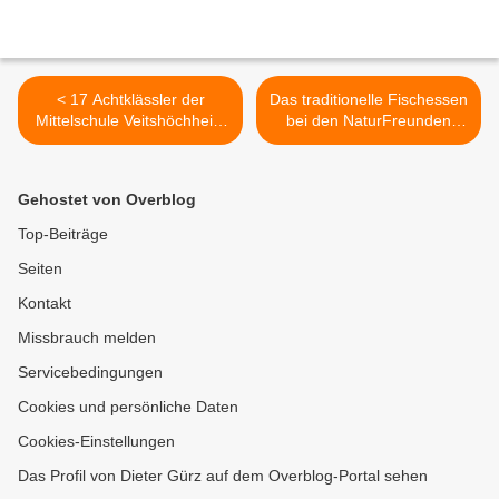
< 17 Achtklässler der
Das traditionelle Fischessen
Mittelschule Veitshöchheim
bei den NaturFreunden
zu Besuch in der
kam wieder sehr gut an >
italienischen
Partnergemeinde Greve in
Gehostet von Overblog
Chianti
Top-Beiträge
Seiten
Kontakt
Missbrauch melden
Servicebedingungen
Cookies und persönliche Daten
Cookies-Einstellungen
Das Profil von Dieter Gürz auf dem Overblog-Portal sehen