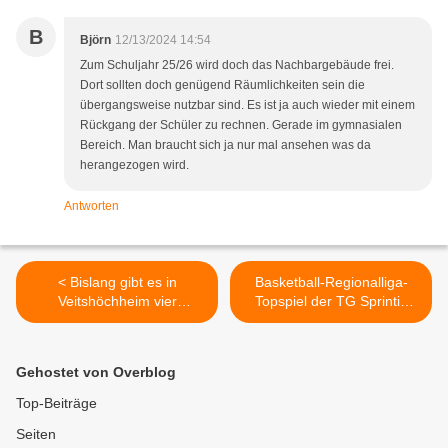
B
Björn
12/13/2024 14:54
Zum Schuljahr 25/26 wird doch das Nachbargebäude frei.
Dort sollten doch genügend Räumlichkeiten sein die
übergangsweise nutzbar sind. Es ist ja auch wieder mit einem
Rückgang der Schüler zu rechnen. Gerade im gymnasialen
Bereich. Man braucht sich ja nur mal ansehen was da
herangezogen wird.
Antworten
< Bislang gibt es in
Basketball-Regionalliga-
Veitshöchheim vier
Topspiel der TG Sprintis
dezentrale
Veitshöchheim am
Flüchtlingsunterkünfte -
Samstag, 14.12.2024
Hauptausschuss stimmte
gegen Dresden Titans >
Gehostet von Overblog
Umnutzung von
Wohnhäusern zu
Top-Beiträge
Seiten