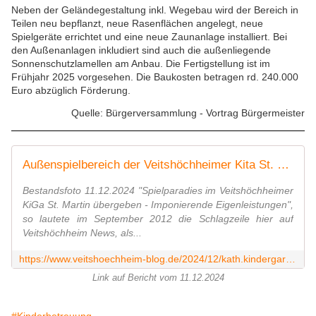
Neben der Geländegestaltung inkl. Wegebau wird der Bereich in
Teilen neu bepflanzt, neue Rasenflächen angelegt, neue
Spielgeräte errichtet und eine neue Zaunanlage installiert. Bei
den Außenanlagen inkludiert sind auch die außenliegende
Sonnenschutzlamellen am Anbau. Die Fertigstellung ist im
Frühjahr 2025 vorgesehen. Die Baukosten betragen rd. 240.000
Euro abzüglich Förderung.
Quelle: Bürgerversammlung - Vortrag Bürgermeister
Außenspielbereich der Veitshöchheimer Kita St. Martin wird für 190.000 Euro total erneuert - Sonst ist die Betriebserlaubnis in Gefahr - Veitshöchheim News
Bestandsfoto 11.12.2024 "Spielparadies im Veitshöchheimer
KiGa St. Martin übergeben - Imponierende Eigenleistungen",
so lautete im September 2012 die Schlagzeile hier auf
Veitshöchheim News, als...
https://www.veitshoechheim-blog.de/2024/12/kath.kindergarten-st.martin-antrag-auf-zuschuss-fur-die-erneuerung-der-aussenanlage-des-kindergartens.html
Link auf Bericht vom 11.12.2024
#Kinderbetreuung