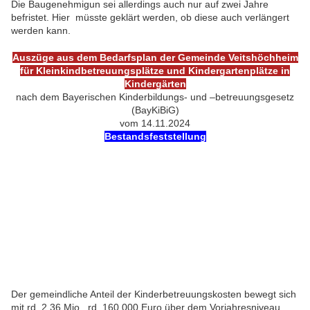
Die Baugenehmigun sei allerdings auch nur auf zwei Jahre
befristet. Hier müsste geklärt werden, ob diese auch verlängert
werden kann.
Auszüge aus dem Bedarfsplan der Gemeinde Veitshöchheim
für Kleinkindbetreuungsplätze und Kindergartenplätze in
Kindergärten
nach dem Bayerischen Kinderbildungs- und –betreuungsgesetz
(BayKiBiG)
vom 14.11.2024
Bestandsfeststellung
Der gemeindliche Anteil der Kinderbetreuungskosten bewegt sich
mit rd. 2,36 Mio., rd. 160.000 Euro über dem Vorjahresniveau.