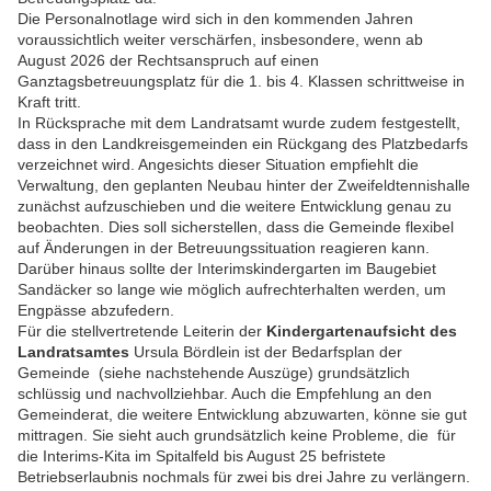
Die Personalnotlage wird sich in den kommenden Jahren
voraussichtlich weiter verschärfen, insbesondere, wenn ab
August 2026 der Rechtsanspruch auf einen
Ganztagsbetreuungsplatz für die 1. bis 4. Klassen schrittweise in
Kraft tritt.
In Rücksprache mit dem Landratsamt wurde zudem festgestellt,
dass in den Landkreisgemeinden ein Rückgang des Platzbedarfs
verzeichnet wird. Angesichts dieser Situation empfiehlt die
Verwaltung, den geplanten Neubau hinter der Zweifeldtennishalle
zunächst aufzuschieben und die weitere Entwicklung genau zu
beobachten. Dies soll sicherstellen, dass die Gemeinde flexibel
auf Änderungen in der Betreuungssituation reagieren kann.
Darüber hinaus sollte der Interimskindergarten im Baugebiet
Sandäcker so lange wie möglich aufrechterhalten werden, um
Engpässe abzufedern.
Für die stellvertretende Leiterin der
Kindergartenaufsicht des
Landratsamtes
Ursula Bördlein ist der Bedarfsplan der
Gemeinde (siehe nachstehende Auszüge) grundsätzlich
schlüssig und nachvollziehbar. Auch die Empfehlung an den
Gemeinderat, die weitere Entwicklung abzuwarten, könne sie gut
mittragen. Sie sieht auch grundsätzlich keine Probleme, die für
die Interims-Kita im Spitalfeld bis August 25 befristete
Betriebserlaubnis nochmals für zwei bis drei Jahre zu verlängern.