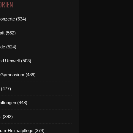
ORIEN
Konzerte (634)
aft (562)
de (524)
nd Umwelt (503)
g Gymnasium (489)
 (477)
altungen (448)
s (392)
um-Heimatpflege (374)