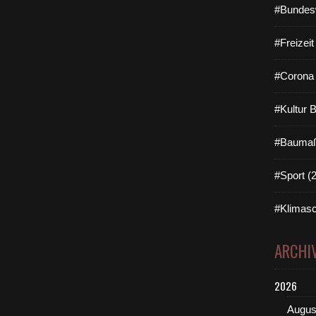
#Bundes
#Freizei
#Corona 
#Kultur 
#Baumaß
#Sport (
#Klimasc
ARCHI
2026
Augus