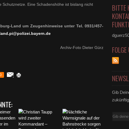
 Schutznetze. Eine Schadenshöhe ist bislang nicht
BITTE 
KONTA
FUNKTI
ürzburg-Land um Zeugenhinweise unter Tel. 0931/457-
-land.pi@
polizei.bayern.de
dguerz5
FOLGE
Archiv-Foto Dieter Gürz
0
NEWSL
Gib Dein
zukünftig
NNTE:
E-
Mail