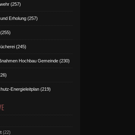
wehr (257)
t und Erholung (257)
(255)
Bücherei (245)
nahmen Hochbau Gemeinde (230)
226)
hutz-Energieleitplan (219)
VE
t
(22)