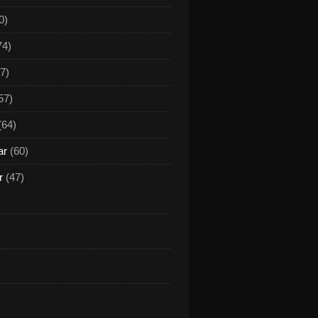
0)
74)
7)
57)
(64)
ar
(60)
r
(47)