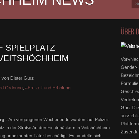
ÜBER 
F SPIELPLATZ
 VEITSHÖCHHEIM
Vor-/Nac
Gender-H
Bezeichn
4
von Dieter Gürz
Formulie
und Ordnung
,
#Freizeit und Erholung
Geschlec
Vertretun
Gürz Die
ausschli
rg -
Am vergangenen Wochenende wurden laut Polizei-
Plattform
z in der Straße An den Fichtenäckern in Veitshöchheim
Zusendun
ang unbekannten Täter beschädigt. Es handelte sich