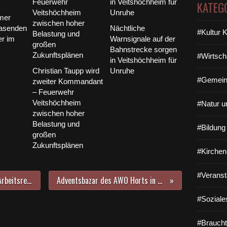
KATEG
mer
rasenden
Nächtliche
#Kultur 
er im
Warnsignale auf der
Bahnstrecke sorgen
#Wirtsch
in Veitshöchheim für
Christian Taupp wird
Unruhe
#Gemein
zweiter Kommandant
– Feuerwehr
Veitshöchheim
#Natur u
zwischen hoher
Belastung und
#Bildun
großen
Zukunftsplänen
#Kirchen
#Veranst
Der Fachanwalt für Erbrecht und Arbeitsrecht Christian Berger stellte dem Bürgermeister seine Kanzlei im Veitshöchheimer Hofweg vor
Adventsbazar des AWO Horts in der Veitshöchheimer Vitus-Grundschule kam bei den 130 Gästen sehr gut an
#Soziale
#Braucht