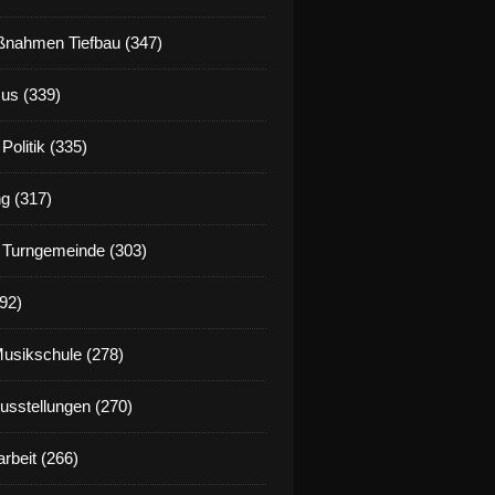
nahmen Tiefbau (347)
us (339)
Politik (335)
g (317)
 Turngemeinde (303)
92)
Musikschule (278)
Ausstellungen (270)
rbeit (266)