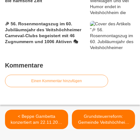
die närrische Zeit
🎉 56. Rosenmontagszug im 60.
Jubiläumsjahr des Veitshöchheimer
Carneval-Clubs begeistert mit 46
Zugnummern und 1006 Aktiven 🎭
Kommentare
Einen Kommentar hinzufügen
< Beppe Gambetta
Grundsteuerreform:
konzertiert am 22.11.2024
Gemeinde Veitshöchheim
im Veitshöchheimer
lässt die Hebesätze
Bachuskeller
unverändert bei 300 v.H. -