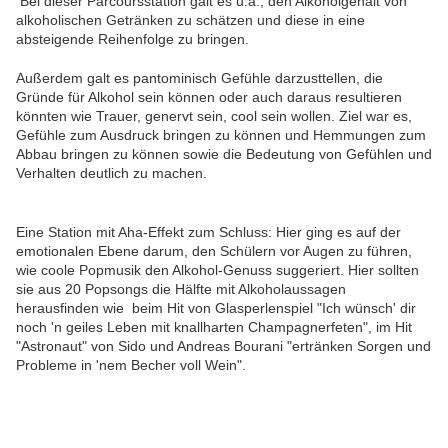
Bei dieser Parcoursstation galt es u.a., den Alkoholgehalt von
alkoholischen Getränken zu schätzen und diese in eine
absteigende Reihenfolge zu bringen.
Außerdem galt es pantominisch Gefühle darzusttellen, die
Gründe für Alkohol sein können oder auch daraus resultieren
könnten wie Trauer, genervt sein, cool sein wollen. Ziel war es,
Gefühle zum Ausdruck bringen zu können und Hemmungen zum
Abbau bringen zu können sowie die Bedeutung von Gefühlen und
Verhalten deutlich zu machen.
Eine Station mit Aha-Effekt zum Schluss: Hier ging es auf der
emotionalen Ebene darum, den Schülern vor Augen zu führen,
wie coole Popmusik den Alkohol-Genuss suggeriert. Hier sollten
sie aus 20 Popsongs die Hälfte mit Alkoholaussagen
herausfinden wie beim Hit von Glasperlenspiel "Ich wünsch' dir
noch 'n geiles Leben mit knallharten Champagnerfeten", im Hit
"Astronaut" von Sido und Andreas Bourani "ertränken Sorgen und
Probleme in 'nem Becher voll Wein".