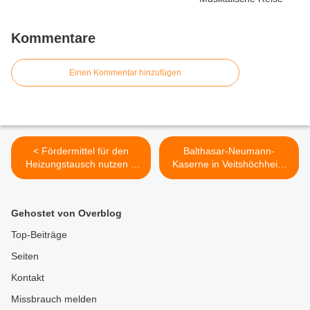
Kommentare
Einen Kommentar hinzufügen
< Fördermittel für den
Balthasar-Neumann-
Heizungstausch nutzen –
Kaserne in Veitshöchheim
Vorträge in drei Landkreis-
wird künftig durch eine
Gemeinden geben
Pellets-Wärme-
Überblick
Erzeugungsanlage geheizt
Gehostet von Overblog
>
Top-Beiträge
Seiten
Kontakt
Missbrauch melden