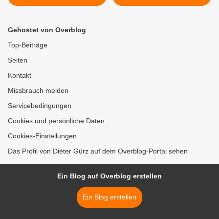
Schütz goes Jazz« in der
ein Traum - König Ludwig I.
Bücherei im Bahnhof
zu Besuch" und
Veitshöchheim
"Fotoimpressionen aus der
Gehostet von Overblog
Partnerstadt Rotava" >
Top-Beiträge
Seiten
Kontakt
Missbrauch melden
Servicebedingungen
Cookies und persönliche Daten
Cookies-Einstellungen
Das Profil von Dieter Gürz auf dem Overblog-Portal sehen
Ein Blog auf Overblog erstellen
Ein Blog erstellen