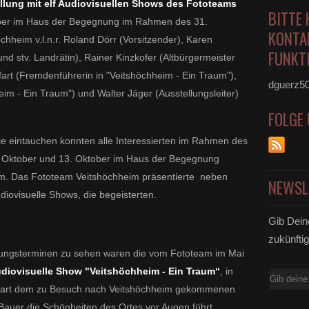
llung mit elf Audiovisuellen Shows des Fototeams
BITTE 
ber im Haus der Begegnung im Rahmen des 31.
KONTA
chheim v.l.n.r. Roland Dörr (Vorsitzender), Karen
FUNKTI
d stv. Landrätin), Rainer Kinzkofer (Altbürgermeister
art (Fremdenführerin in "Veitshöchheim - Ein Traum"),
dguerz5
eim - Ein Traum") und Walter Jäger (Ausstellungsleiter)
FOLGE
fie eintauchen konnten alle Interessierten im Rahmen des
. Oktober und 13. Oktober im Haus der Begegnung
eim. Das Fototeam Veitshöchheim präsentierte neben
NEWSL
diovisuelle Shows, die begeisterten.
Gib Dein
zukünftig
hrungsterminen zu sehen waren die vom Fototeam im Mai
diovisuelle Show "Veitshöchheim - Ein Traum“
, in
E-
lfart dem zu Besuch nach Veitshöchheim gekommenen
Mail
 Bauer die Schönheiten des Ortes vor Augen führt.