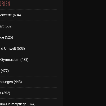
ORIEN
Konzerte (634)
aft (562)
de (525)
nd Umwelt (503)
g Gymnasium (489)
 (477)
altungen (448)
s (392)
um-Heimatpflege (374)