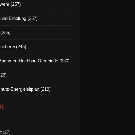
wehr (257)
t und Erholung (257)
(255)
Bücherei (245)
nahmen Hochbau Gemeinde (230)
226)
hutz-Energieleitplan (219)
VE
t
(27)