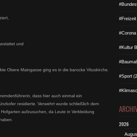
#Bundes
iert,
#Freizei
#Corona 
estattet und
#Kultur 
#Baumaß
te Obere Maingasse ging es in die barocke Vituskirche.
#Sport (
#Klimasc
remdenführerin, dass hier auch einmal ein
inzkofer residierte. Verwehrt wurde schließlich dem
ARCHI
n Hofgarten aufzusuchen, da Leute in Verkleidung
 haben.
2026
Augus