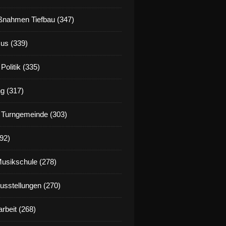
nahmen Tiefbau (347)
us (339)
Politik (335)
g (317)
 Turngemeinde (303)
92)
Musikschule (278)
Ausstellungen (270)
rbeit (268)