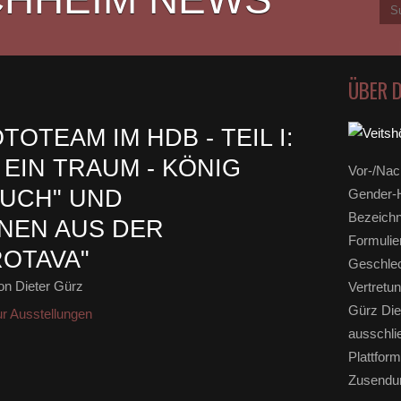
ÜBER 
OTEAM IM HDB - TEIL I:
EIN TRAUM - KÖNIG
Vor-/Nac
SUCH" UND
Gender-H
Bezeichn
NEN AUS DER
Formulie
OTAVA"
Geschlec
n Dieter Gürz
Vertretun
Gürz Die
ur Ausstellungen
ausschli
Plattform
Zusendun