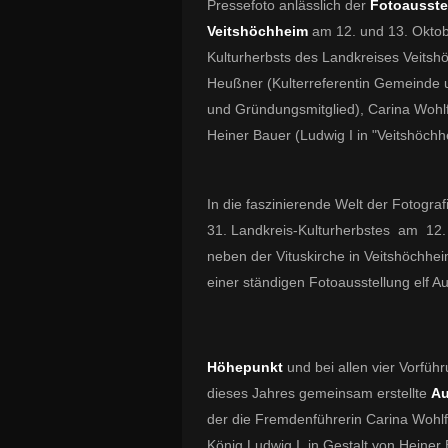
Pressefoto anlässlich der
Fotoausste
Veitshöchheim
am 12. und 13. Okto
Kulturherbsts des Landkreises Veitshö
Heußner (Kulterreferentin Gemeinde un
und Gründungsmitglied), Carina Wohlf
Heiner Bauer (Ludwig I in "Veitshöchh
In die faszinierende Welt der Fotogra
31. Landkreis-Kulturherbstes am 12
neben der Vituskirche in Veitshöchh
einer ständigen Fotoausstellung elf Au
Höhepunkt
und bei allen vier Vorfü
dieses Jahres gemeinsam erstellte
Au
der die Fremdenführerin Carina Woh
König Ludwig I. in Gestalt von Heiner