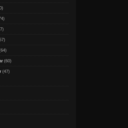
0)
74)
7)
57)
(64)
ar
(60)
r
(47)