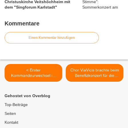
Christuskirche Veitshöchheim mit
dem "Singforum Karlstadt"
Kommentare
Einen Kommentar hinzufügen
< Erster
Chor ViaVicis brachte beim
Kommandeurwechsel im
Benefizkonzert für die
Fernmeldebataillon 10 in
Orgelrenovierung der
Veitshöchheim:
Veitshöchheimer Vituskirche
Oberstleutnant Ole
meisterhaft die
Gehostet von Overblog
Napiwotzki löst
unterschiedlichen Facetten
Oberstleutnant Jan Mosel
der Musik von Renaissance
Top-Beiträge
ab
bis Gegenwart zu Gehör >
Seiten
Kontakt