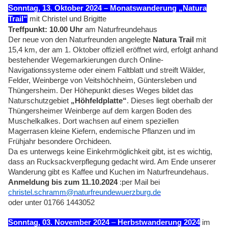
Sonntag, 13. Oktober 2024
– Monatswanderung „Natura
Trail“
mit Christel und Brigitte
Treffpunkt: 10.00 Uhr
am Naturfreundehaus
Der neue von den Naturfreunden angelegte
Natura Trail
mit
15,4 km, der am 1. Oktober offiziell eröffnet wird, erfolgt anhand
bestehender Wegemarkierungen durch Online-
Navigationssysteme oder einem Faltblatt und streift Wälder,
Felder, Weinberge von Veitshöchheim, Güntersleben und
Thüngersheim. Der Höhepunkt dieses Weges bildet das
Naturschutzgebiet
„Höhfeldplatte“
. Dieses liegt oberhalb der
Thüngersheimer Weinberge auf dem kargen Boden des
Muschelkalkes. Dort wachsen auf einem speziellen
Magerrasen kleine Kiefern, endemische Pflanzen und im
Frühjahr besondere Orchideen.
Da es unterwegs keine Einkehrmöglichkeit gibt, ist es wichtig,
dass an Rucksackverpflegung gedacht wird. Am Ende unserer
Wanderung gibt es Kaffee und Kuchen im Naturfreundehaus.
Anmeldung bis zum 11.10.2024
:per Mail bei
christel.schramm@naturfreundewuerzburg.de
oder unter 01766 1443052
Sonntag, 03. November 2024
–
Herbstwanderung 2024
im