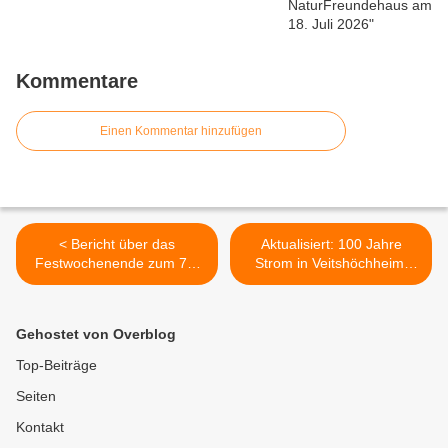
Kommentare
Einen Kommentar hinzufügen
< Bericht über das
Aktualisiert: 100 Jahre
Festwochenende zum 75.
Strom in Veitshöchheim:
Jubiläum des
Prima Wetter und sehr
Eigenheimerbund
guter Besuch beim Fest der
Veitshöchheim e.V.
ENERGIE im Rathaushof
Gehostet von Overblog
am Sonntag, 15.
September 2024 >
Top-Beiträge
Seiten
Kontakt