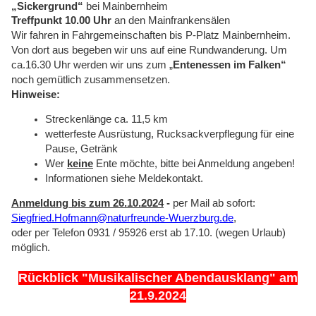
„Sickergrund“
bei Mainbernheim
Treffpunkt 10.00 Uhr
an den Mainfrankensälen
Wir fahren in Fahrgemeinschaften bis P-Platz Mainbernheim.
Von dort aus begeben wir uns auf eine Rundwanderung. Um
ca.16.30 Uhr werden wir uns zum „
Entenessen im Falken“
noch gemütlich zusammensetzen.
Hinweise:
Streckenlänge ca. 11,5 km
wetterfeste Ausrüstung, Rucksackverpflegung für eine
Pause, Getränk
Wer
keine
Ente möchte, bitte bei Anmeldung angeben!
Informationen siehe Meldekontakt.
Anmeldung bis zum 26.10.2024
-
per Mail ab sofort:
Siegfried.Hofmann@naturfreunde-Wuerzburg.de
,
oder per Telefon 0931 / 95926 erst ab 17.10. (wegen Urlaub)
möglich.
Rückblick "Musikalischer Abendausklang" am
21.9.2024