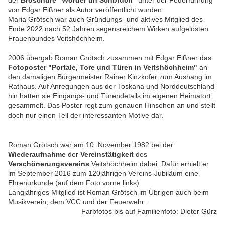
der
Broschüre "Wörder un Schbrüch"
unter der Federführung
von Edgar Eißner als Autor veröffentlicht wurden.
Maria Grötsch war auch Gründungs- und aktives Mitglied des
Ende 2022 nach 52 Jahren segensreichem Wirken aufgelösten
Frauenbundes Veitshöchheim.
2006 übergab Roman Grötsch zusammen mit Edgar Eißner das
Fotoposter "Portale, Tore und Türen in Veitshöchheim"
an
den damaligen Bürgermeister Rainer Kinzkofer zum Aushang im
Rathaus. Auf Anregungen aus der Toskana und Norddeutschland
hin hatten sie Eingangs- und Türendetails im eigenen Heimatort
gesammelt. Das Poster regt zum genauen Hinsehen an und stellt
doch nur einen Teil der interessanten Motive dar.
Roman Grötsch war am 10. November 1982 bei der
Wiederaufnahme
der
Vereinstätigkeit
des
Verschönerungsvereins
Veitshöchheim dabei. Dafür erhielt er
im September 2016 zum 120jährigen Vereins-Jubiläum eine
Ehrenurkunde (auf dem Foto vorne links).
Langjähriges Mitglied ist Roman Grötsch im Übrigen auch beim
Musikverein, dem VCC und der Feuerwehr.
Farbfotos bis auf Familienfoto: Dieter Gürz