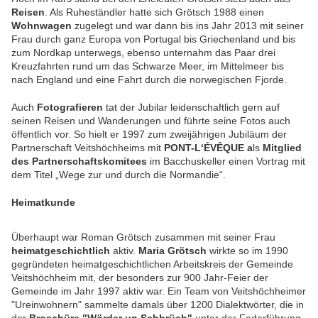
Reisen
. Als Ruheständler hatte sich Grötsch 1988 einen
Wohnwagen
zugelegt und war dann bis ins Jahr 2013 mit seiner
Frau durch ganz Europa von Portugal bis Griechenland und bis
zum Nordkap unterwegs, ebenso unternahm das Paar drei
Kreuzfahrten rund um das Schwarze Meer, im Mittelmeer bis
nach England und eine Fahrt durch die norwegischen Fjorde.
Auch
Fotografieren
tat der Jubilar leidenschaftlich gern auf
seinen Reisen und Wanderungen und führte seine Fotos auch
öffentlich vor. So hielt er 1997 zum zweijährigen Jubiläum der
Partnerschaft Veitshöchheims mit
PONT-L‘ÉVÊQUE a
ls
Mitglied
des Partnerschaftskomitees
im Bacchuskeller einen Vortrag mit
dem Titel „Wege zur und durch die Normandie“.
Heimatkunde
Überhaupt war Roman Grötsch zusammen mit seiner Frau
heimatgeschichtlich
aktiv.
Maria Grötsch
wirkte so im 1990
gegründeten heimatgeschichtlichen Arbeitskreis der Gemeinde
Veitshöchheim mit, der besonders zur 900 Jahr-Feier der
Gemeinde im Jahr 1997 aktiv war. Ein Team von Veitshöchheimer
"Ureinwohnern" sammelte damals über 1200 Dialektwörter, die in