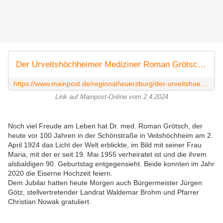
Der Urveitshöchheimer Mediziner Roman Grötsch feierte seinen 100. Geburtstag
https://www.mainpost.de/regional/wuerzburg/der-urveitshoechheimer-mediziner-roman-groetsch-feierte-seinen-100-geburtstag-art-11440510
Link auf Mainpost-Online vom 2.4.2024
Noch viel Freude am Leben hat Dr. med. Roman Grötsch, der
heute vor 100 Jahren in der Schönstraße in Veitshöchheim am 2.
April 1924 das Licht der Welt erblickte, im Bild mit seiner Frau
Maria, mit der er seit 19. Mai 1955 verheiratet ist und die ihrem
alsbaldigen 90. Geburtstag entgegensieht. Beide konnten im Jahr
2020 die Eiserne Hochzeit feiern.
Dem Jubilar hatten heute Morgen auch Bürgermeister Jürgen
Götz, stellvertretender Landrat Waldemar Brohm und Pfarrer
Christian Nowak gratuliert.