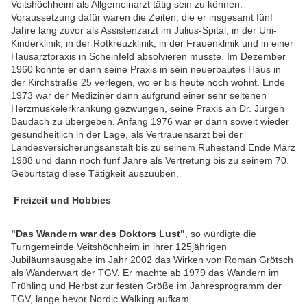
Veitshöchheim als Allgemeinarzt tätig sein zu können.
Voraussetzung dafür waren die Zeiten, die er insgesamt fünf
Jahre lang zuvor als Assistenzarzt im Julius-Spital, in der Uni-
Kinderklinik, in der Rotkreuzklinik, in der Frauenklinik und in einer
Hausarztpraxis in Scheinfeld absolvieren musste. Im Dezember
1960 konnte er dann seine Praxis in sein neuerbautes Haus in
der Kirchstraße 25 verlegen, wo er bis heute noch wohnt. Ende
1973 war der Mediziner dann aufgrund einer sehr seltenen
Herzmuskelerkrankung gezwungen, seine Praxis an Dr. Jürgen
Baudach zu übergeben. Anfang 1976 war er dann soweit wieder
gesundheitlich in der Lage, als Vertrauensarzt bei der
Landesversicherungsanstalt bis zu seinem Ruhestand Ende März
1988 und dann noch fünf Jahre als Vertretung bis zu seinem 70.
Geburtstag diese Tätigkeit auszuüben.
Freizeit und Hobbies
"Das Wandern war des Doktors Lust"
, so würdigte die
Turngemeinde Veitshöchheim in ihrer 125jährigen
Jubiläumsausgabe im Jahr 2002 das Wirken von Roman Grötsch
als Wanderwart der TGV. Er machte ab 1979 das Wandern im
Frühling und Herbst zur festen Größe im Jahresprogramm der
TGV, lange bevor Nordic Walking aufkam.