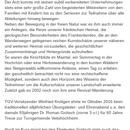
Der Arzt konnte mit seinen subtil vorbereiteten Unternehmungen
stets eine sehr große Zahl von begeisterten Mitstreitern von den
Familien mit Kindern bis zu den Senioren zur Teilnahme über alle
Abteilungen hinweg bewegen.
Neben der Bewegung in der freien Natur war es ihm auch immer
ein Anliegen, die Reize unserer fränkischen Heimat, die
geologischen Besonderheiten des Frankenlandes, die an den
Wanderwegen gelegenen reichen Kunstschätze unserer näheren
und weiteren Heimat vorzustellen, die geschichtlichen
Zusammenhänge und Hintergründe aufzuhellen.
So waren die Kirschblüte im Maintal, ein Sommertag in der
Hochrhön oder eine Herbstwanderung in den bunten Wäldern
des Steigerwalds willkommene Anlässe, einen Tag zu erleben,
der ganzheitlich betrachtet nicht nur eine rechtschaffene
Müdigkeit, sondern auch den Horizont des Wissens der
Teilnehmer um die Kulturschätze unserer Landschaft erweiterte.
Zuletzt gab es 2002 noch von ihm eine Revival-Wanderung.
TGV-Vorsitzender Winfried Knötgen ehrte im Oktober 2016 beim
traditionellen alljährlichen Übungsleiter- und Ehrenabend u.a. den
damals 93jährigen Dr. Roman Grötsch (vorne 3.v.l.) für 60 Jahre
Treue zur Turngemeinde Veitshöchheim.
Hoch im Kurs stand bei den Eheleuten Grötsch stets auch das