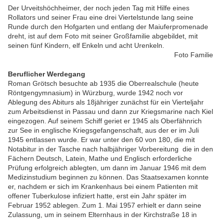
Der Urveitshöchheimer, der noch jeden Tag mit Hilfe eines
Rollators und seiner Frau eine drei Viertelstunde lang seine
Runde durch den Hofgarten und entlang der Maiuferpromenade
dreht, ist auf dem Foto mit seiner Großfamilie abgebildet, mit
seinen fünf Kindern, elf Enkeln und acht Urenkeln.
Foto Familie
Beruflicher Werdegang
Roman Grötsch besuchte ab 1935 die Oberrealschule (heute
Röntgengymnasium) in Würzburg, wurde 1942 noch vor
Ablegung des Abiturs als 18jähriger zunächst für ein Vierteljahr
zum Arbeitsdienst in Passau und dann zur Kriegsmarine nach Kiel
eingezogen. Auf seinem Schiff geriet er 1945 als Oberfähnrich
zur See in englische Kriegsgefangenschaft, aus der er im Juli
1945 entlassen wurde. Er war unter den 60 von 180, die mit
Notabitur in der Tasche nach halbjähriger Vorbereitung die in den
Fächern Deutsch, Latein, Mathe und Englisch erforderliche
Prüfung erfolgreich ablegten, um dann im Januar 1946 mit dem
Medizinstudium beginnen zu können. Das Staatsexamen konnte
er, nachdem er sich im Krankenhaus bei einem Patienten mit
offener Tuberkulose infiziert hatte, erst ein Jahr später im
Februar 1952 ablegen. Zum 1. Mai 1957 erhielt er dann seine
Zulassung, um in seinem Elternhaus in der Kirchstraße 18 in