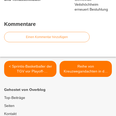
Kommentare
Einen Kommentar hinzufügen
< Sprintis-Basketballer der
Reihe von
TGV vor Playoff-
Kreuzwegandachten in der
Entscheidungsspiel am
Fastenzeit in Veitshöchheim
17.2.2023
in St. Vitus und der Kuratie -
Start am 18.2.2024 >
Gehostet von Overblog
Top-Beiträge
Seiten
Kontakt