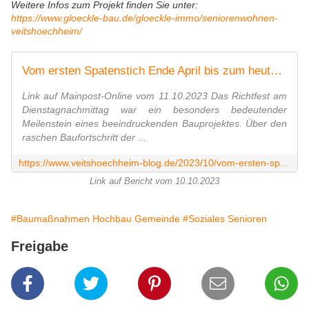
Weitere Infos zum Projekt finden Sie unter:
https://www.gloeckle-bau.de/
gloeckle-immo/seniorenwohnen-
veitshoechheim/
Vom ersten Spatenstich Ende April bis zum heute freudig gefeierten Richtfest: Der Rohbau der Seniorenwohnanlage in Veitshöchheim mit 51 Wohnungen steht! Baukosten belaufen sich auf 17,8 Mio. Euro - Veitshöchheim News
Link auf Mainpost-Online vom 11.10.2023 Das Richtfest am
Dienstagnachmittag war ein besonders bedeutender
Meilenstein eines beeindruckenden Bauprojektes. Über den
raschen Baufortschritt der ...
https://www.veitshoechheim-blog.de/2023/10/vom-ersten-spatenstich-ende-april-bis-zum-nun-freudig-gefeierten-richtfest-der-rohbau-steht.html
Link auf Bericht vom 10.10.2023
#Baumaßnahmen Hochbau Gemeinde
#Soziales Senioren
Freigabe