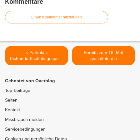
Kommentare
Einen Kommentar hinzufügen
< Parkplatz
Bereits zum 18. Mal
Eichendorffschule gesperrt
gestaltete die
= Startschuss zum BA 1
Tanzsportgarde
Neubau Haus der
Veitshöchheim am
Kinderbetreuung -
Faschingsdienstag eine
Gehostet von Overblog
Tiefbauarbeiten beginnen
Miniprunksitzung im Caritas
am 14.2.2024
Seniorenzentrum St.
Top-Beiträge
Hedwig >
Seiten
Kontakt
Missbrauch melden
Servicebedingungen
Cookies und persönliche Daten