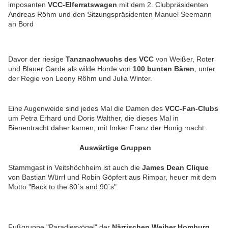
imposanten
VCC-Elferratswagen
mit dem 2. Clubpräsidenten
Andreas Röhm und den Sitzungspräsidenten Manuel Seemann
an Bord
Davor der riesige
Tanznachwuchs des VCC
von Weißer, Roter
und Blauer Garde als wilde Horde von
100 bunten Bären
, unter
der Regie von Leony Röhm und Julia Winter.
Eine Augenweide sind jedes Mal die Damen des
VCC-Fan-Clubs
um Petra Erhard und Doris Walther
, die dieses Mal in
Bienentracht daher kamen, mit Imker Franz der Honig macht.
Auswärtige Gruppen
Stammgast in Veitshöchheim ist auch die
James Dean Clique
von Bastian Würrl und Robin Göpfert aus Rimpar, heuer mit dem
Motto "Back to the 80´s and 90´s".
Fußgruppe "Paradiesvögel" der
Närrischen Weiber Homburg