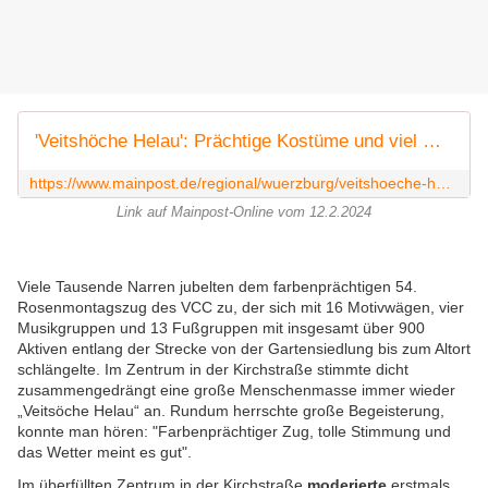
'Veitshöche Helau': Prächtige Kostüme und viel Musik beim 54. Rosenmontagszug
https://www.mainpost.de/regional/wuerzburg/veitshoeche-helau-praechtige-kostueme-und-viel-musik-beim-54-rosenmontagszug-art-11387420
Link auf Mainpost-Online vom 12.2.2024
Viele Tausende Narren jubelten dem farbenprächtigen 54.
Rosenmontagszug des VCC zu, der sich mit 16 Motivwägen, vier
Musikgruppen und 13 Fußgruppen mit insgesamt über 900
Aktiven entlang der Strecke von der Gartensiedlung bis zum Altort
schlängelte. Im Zentrum in der Kirchstraße stimmte dicht
zusammengedrängt eine große Menschenmasse immer wieder
„Veitsöche Helau“ an. Rundum herrschte große Begeisterung,
konnte man hören: "Farbenprächtiger Zug, tolle Stimmung und
das Wetter meint es gut".
Im überfüllten Zentrum in der Kirchstraße
moderierte
erstmals