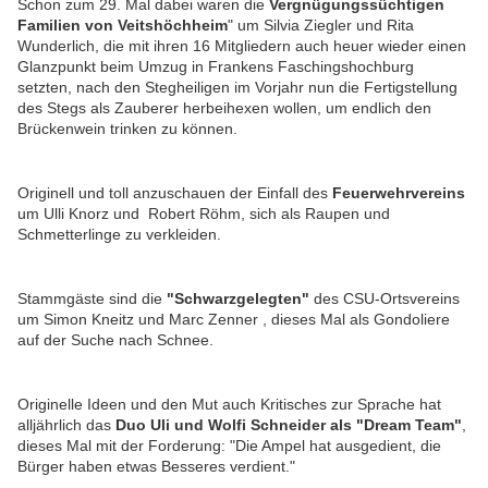
Schon zum 29. Mal dabei waren die
Vergnügungssüchtigen
Familien von Veitshöchheim
" um Silvia Ziegler und Rita
Wunderlich, die mit ihren 16 Mitgliedern auch heuer wieder einen
Glanzpunkt beim Umzug in Frankens Faschingshochburg
setzten, nach den Stegheiligen im Vorjahr nun die Fertigstellung
des Stegs als Zauberer herbeihexen wollen, um endlich den
Brückenwein trinken zu können.
Originell und toll anzuschauen der Einfall des
Feuerwehrvereins
um Ulli Knorz und Robert Röhm, sich als Raupen und
Schmetterlinge zu verkleiden.
Stammgäste sind die
"Schwarzgelegten"
des CSU-Ortsvereins
um Simon Kneitz und Marc Zenner
, dieses Mal als Gondoliere
auf der Suche nach Schnee.
Originelle Ideen und den Mut auch Kritisches zur Sprache hat
alljährlich das
Duo Uli und Wolfi Schneider als "Dream Team"
,
dieses Mal mit der Forderung: "Die Ampel hat ausgedient, die
Bürger haben etwas Besseres verdient."