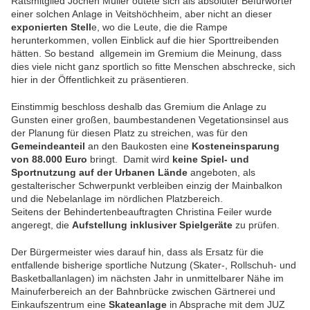
Ratsmitglied Jochen Müller outete sich als absoluter Befürworter
einer solchen Anlage in Veitshöchheim, aber nicht an dieser
exponierten Stell
e, wo die Leute, die die Rampe
herunterkommen, vollen Einblick auf die hier Sporttreibenden
hätten. So bestand allgemein im Gremium die Meinung, dass
dies viele nicht ganz sportlich so fitte Menschen abschrecke, sich
hier in der Öffentlichkeit zu präsentieren.
Einstimmig beschloss deshalb das Gremium die Anlage zu
Gunsten einer großen, baumbestandenen Vegetationsinsel aus
der Planung für diesen Platz zu streichen, was für den
Gemeindeanteil
an den Baukosten eine
Kosteneinsparung
von 88.000 Euro
bringt. Damit wird
keine Spiel- und
Sportnutzung auf der Urbanen Lände
angeboten, als
gestalterischer Schwerpunkt verbleiben einzig der Mainbalkon
und die Nebelanlage im nördlichen Platzbereich.
Seitens der Behindertenbeauftragten Christina Feiler wurde
angeregt, die
Aufstellung inklusiver Spielgeräte
zu prüfen.
Der Bürgermeister wies darauf hin, dass als Ersatz für die
entfallende bisherige sportliche Nutzung (Skater-, Rollschuh- und
Basketballanlagen) im nächsten Jahr in unmittelbarer Nähe im
Mainuferbereich an der Bahnbrücke zwischen Gärtnerei und
Einkaufszentrum eine
Skateanlage
in Absprache mit dem JUZ