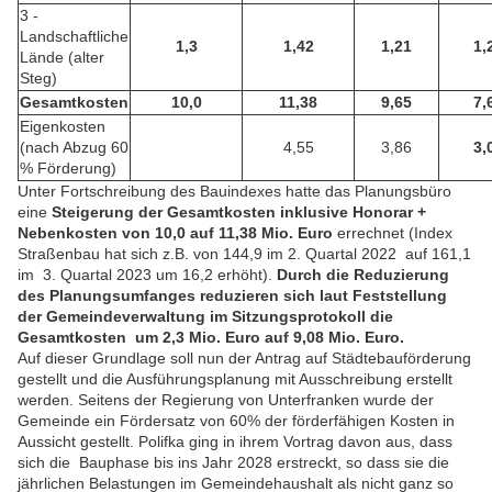
3 -
Landschaftliche
1,3
1,42
1,21
1,
Lände (alter
Steg)
Gesamtkosten
10,0
11,38
9,65
7,
Eigenkosten
(nach Abzug 60
4,55
3,86
3,
% Förderung)
Unter Fortschreibung des Bauindexes hatte das Planungsbüro
eine
Steigerung der Gesamtkosten inklusive Honorar +
Nebenkosten von 10,0 auf 11,38 Mio. Euro
errechnet (Index
Straßenbau hat sich z.B. von 144,9 im 2. Quartal 2022 auf 161,1
im 3. Quartal 2023 um 16,2 erhöht).
Durch die Reduzierung
des Planungsumfanges reduzieren sich laut Feststellung
der Gemeindeverwaltung im Sitzungsprotokoll die
Gesamtkosten um 2,3 Mio. Euro auf 9,08 Mio. Euro.
Auf dieser Grundlage soll nun der Antrag auf Städtebauförderung
gestellt und die Ausführungsplanung mit Ausschreibung erstellt
werden. Seitens der Regierung von Unterfranken wurde der
Gemeinde ein Fördersatz von 60% der förderfähigen Kosten in
Aussicht gestellt. Polifka ging in ihrem Vortrag davon aus, dass
sich die Bauphase bis ins Jahr 2028 erstreckt, so dass sie die
jährlichen Belastungen im Gemeindehaushalt als nicht ganz so