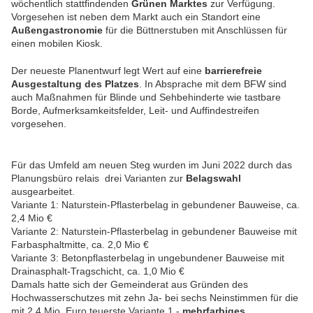
wöchentlich stattfindenden
Grünen Marktes
zur Verfügung.
Vorgesehen ist neben dem Markt auch ein Standort eine
Außengastronomie
für die Büttnerstuben mit Anschlüssen für
einen mobilen Kiosk.
Der neueste Planentwurf legt Wert auf eine
barrierefreie
Ausgestaltung des Platzes
. In Absprache mit dem BFW sind
auch Maßnahmen für Blinde und Sehbehinderte wie tastbare
Borde, Aufmerksamkeitsfelder, Leit- und Auffindestreifen
vorgesehen.
Für das Umfeld am neuen Steg wurden im Juni 2022 durch das
Planungsbüro relais drei Varianten zur
Belagswahl
ausgearbeitet.
Variante 1: Naturstein-Pflasterbelag in gebundener Bauweise, ca.
2,4 Mio €
Variante 2: Naturstein-Pflasterbelag in gebundener Bauweise mit
Farbasphaltmitte, ca. 2,0 Mio €
Variante 3: Betonpflasterbelag in ungebundener Bauweise mit
Drainasphalt-Tragschicht, ca. 1,0 Mio €
Damals hatte sich der Gemeinderat aus Gründen des
Hochwasserschutzes mit zehn Ja- bei sechs Neinstimmen für die
mit 2,4 Mio. Euro teuerste Variante 1 -
mehrfarbiges