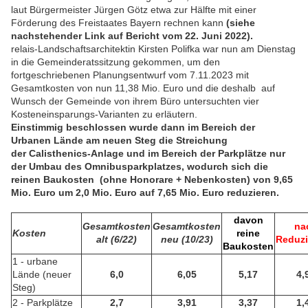
laut Bürgermeister Jürgen Götz etwa zur Hälfte mit einer
Förderung des Freistaates Bayern rechnen kann
(siehe
nachstehender Link auf Bericht vom 22. Juni 2022).
relais-Landschaftsarchitektin Kirsten Polifka war nun am Dienstag
in die Gemeinderatssitzung gekommen, um den
fortgeschriebenen Planungsentwurf vom 7.11.2023 mit
Gesamtkosten von nun 11,38 Mio. Euro und die deshalb auf
Wunsch der Gemeinde von ihrem Büro untersuchten vier
Kosteneinsparungs-Varianten zu erläutern.
Einstimmig beschlossen wurde dann im Bereich der
Urbanen Lände am neuen Steg die Streichung
der Calisthenics-Anlage und im Bereich der Parkplätze nur
der Umbau des Omnibusparkplatzes, wodurch sich die
reinen Baukosten (ohne Honorare + Nebenkosten) von 9,65
Mio. Euro um 2,0 Mio. Euro auf 7,65 Mio. Euro reduzieren.
davon
Gesamtkosten
Gesamtkosten
na
Kosten
reine
alt (6/22)
neu (10/23)
Reduz
Baukosten
1 - urbane
Lände (neuer
6,0
6,05
5,17
4,
Steg)
2 - Parkplätze
2,7
3,91
3,37
1,