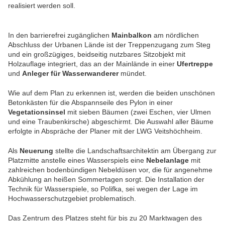
realisiert werden soll.
In den barrierefrei zugänglichen
Mainbalkon
am nördlichen
Abschluss der Urbanen Lände ist der Treppenzugang zum Steg
und ein großzügiges, beidseitig nutzbares Sitzobjekt mit
Holzauflage integriert, das an der Mainlände in einer
Ufertreppe
und
Anleger für Wasserwanderer
mündet.
Wie auf dem Plan zu erkennen ist, werden die beiden unschönen
Betonkästen für die Abspannseile des Pylon in einer
Vegetationsinsel
mit sieben Bäumen (zwei Eschen, vier Ulmen
und eine Traubenkirsche) abgeschirmt. Die Auswahl aller Bäume
erfolgte in Abspräche der Planer mit der LWG Veitshöchheim.
Als
Neuerung
stellte die Landschaftsarchitektin am Übergang zur
Platzmitte anstelle eines Wasserspiels eine
Nebelanlage
mit
zahlreichen bodenbündigen Nebeldüsen vor, die für angenehme
Abkühlung an heißen Sommertagen sorgt. Die Installation der
Technik für Wasserspiele, so Polifka, sei wegen der Lage im
Hochwasserschutzgebiet problematisch.
Das Zentrum des Platzes steht für bis zu 20 Marktwagen des