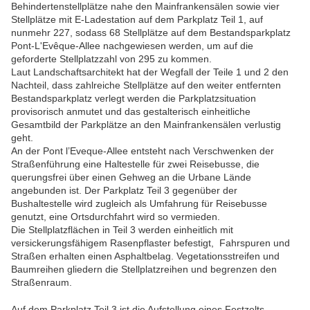
Behindertenstellplätze nahe den Mainfrankensälen sowie vier
Stellplätze mit E-Ladestation auf dem Parkplatz Teil 1, auf
nunmehr 227, sodass 68 Stellplätze auf dem Bestandsparkplatz
Pont-L'Evêque-Allee nachgewiesen werden, um auf die
geforderte Stellplatzzahl von 295 zu kommen.
Laut Landschaftsarchitekt hat der Wegfall der Teile 1 und 2 den
Nachteil, dass zahlreiche Stellplätze auf den weiter entfernten
Bestandsparkplatz verlegt werden die Parkplatzsituation
provisorisch anmutet und das gestalterisch einheitliche
Gesamtbild der Parkplätze an den Mainfrankensälen verlustig
geht.
An der Pont l’Eveque-Allee entsteht nach Verschwenken der
Straßenführung eine Haltestelle für zwei Reisebusse, die
querungsfrei über einen Gehweg an die Urbane Lände
angebunden ist. Der Parkplatz Teil 3 gegenüber der
Bushaltestelle wird zugleich als Umfahrung für Reisebusse
genutzt, eine Ortsdurchfahrt wird so vermieden.
Die Stellplatzflächen in Teil 3 werden einheitlich mit
versickerungsfähigem Rasenpflaster befestigt, Fahrspuren und
Straßen erhalten einen Asphaltbelag. Vegetationsstreifen und
Baumreihen gliedern die Stellplatzreihen und begrenzen den
Straßenraum.
Auf dem Parkplatz Teil 3 ist die Aufstellung eines Festzelts