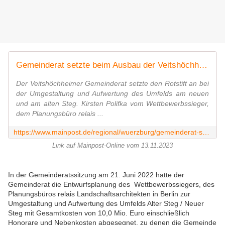
Gemeinderat setzte beim Ausbau der Veitshöchheimer Mainlände den Rotstift an
Der Veitshöchheimer Gemeinderat setzte den Rotstift an bei
der Umgestaltung und Aufwertung des Umfelds am neuen
und am alten Steg. Kirsten Polifka vom Wettbewerbssieger,
dem Planungsbüro relais ...
https://www.mainpost.de/regional/wuerzburg/gemeinderat-setzte-beim-ausbau-der-veitshoechheimer-mainlaende-den-rotstift-an-art-11301623
Link auf Mainpost-Online vom 13.11.2023
In der Gemeinderatssitzung am 21. Juni 2022 hatte der
Gemeinderat die Entwurfsplanung des Wettbewerbssiegers, des
Planungsbüros relais Landschaftsarchitekten in Berlin zur
Umgestaltung und Aufwertung des Umfelds Alter Steg / Neuer
Steg mit Gesamtkosten von 10,0 Mio. Euro einschließlich
Honorare und Nebenkosten abgesegnet, zu denen die Gemeinde