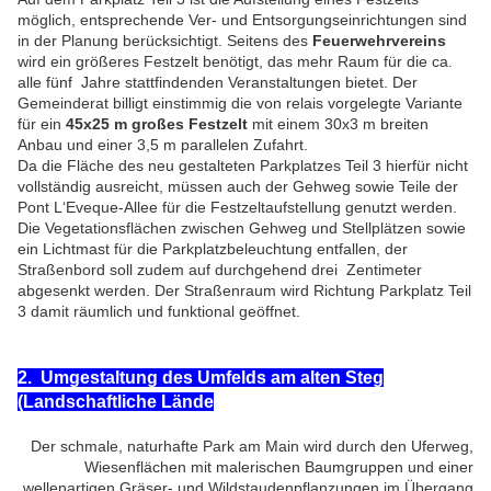
möglich, entsprechende Ver- und Entsorgungseinrichtungen sind
in der Planung berücksichtigt. Seitens des
Feuerwehrvereins
wird ein größeres Festzelt benötigt, das mehr Raum für die ca.
alle fünf Jahre stattfindenden Veranstaltungen bietet. Der
Gemeinderat billigt einstimmig die von relais vorgelegte Variante
für ein
45x25 m großes Festzelt
mit einem 30x3 m breiten
Anbau und einer 3,5 m parallelen Zufahrt.
Da die Fläche des neu gestalteten Parkplatzes Teil 3 hierfür nicht
vollständig ausreicht, müssen auch der Gehweg sowie Teile der
Pont L‘Eveque-Allee für die Festzeltaufstellung genutzt werden.
Die Vegetationsflächen zwischen Gehweg und Stellplätzen sowie
ein Lichtmast für die Parkplatzbeleuchtung entfallen, der
Straßenbord soll zudem auf durchgehend drei Zentimeter
abgesenkt werden. Der Straßenraum wird Richtung Parkplatz Teil
3 damit räumlich und funktional geöffnet.
2. Umgestaltung des Umfelds am alten Steg
(Landschaftliche Lände
Der schmale, naturhafte Park am Main wird durch den Uferweg,
Wiesenflächen mit malerischen Baumgruppen und einer
wellenartigen Gräser- und Wildstaudenpflanzungen im Übergang