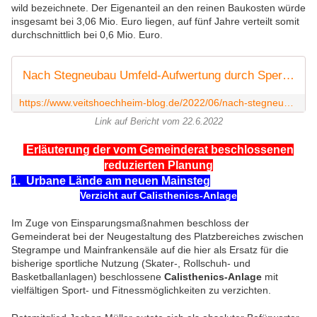
wild bezeichnete. Der Eigenanteil an den reinen Baukosten würde
insgesamt bei 3,06 Mio. Euro liegen, auf fünf Jahre verteilt somit
durchschnittlich bei 0,6 Mio. Euro.
Nach Stegneubau Umfeld-Aufwertung durch Sperrung Mainlände, Calistenics-Anlage, Wasserspiel, Mainbalkon, Wasserwanderer-Anlage, Außengastronomie, Marktplatz, Uferplatz - Veitshöchheimer Gemeinderat billigte zehn Millionen teure Neugestaltungsplanung des Berliner Büros relais - Veitshöchheim News
https://www.veitshoechheim-blog.de/2022/06/nach-stegneubau-umfeld-aufwertung-durch-sperrung-mainlande-calistenics-anlage-wasserspiel-mainbalkon-wasserwanderer-anlage-ausengastronomie-marktplatz-uferplatz-veitshochheimer-gemeinderat-billigte-zehn-millionen-teure-neugestaltungsplanung-des-be
Link auf Bericht vom 22.6.2022
Erläuterung der vom Gemeinderat beschlossenen
reduzierten Planung
1. Urbane Lände am neuen Mainsteg
Verzicht auf Calisthenics-Anlage
Im Zuge von Einsparungsmaßnahmen beschloss der
Gemeinderat bei der Neugestaltung des Platzbereiches zwischen
Stegrampe und Mainfrankensäle auf die hier als Ersatz für die
bisherige sportliche Nutzung (Skater-, Rollschuh- und
Basketballanlagen) beschlossene
Calisthenics-Anlage
mit
vielfältigen Sport- und Fitnessmöglichkeiten zu verzichten.