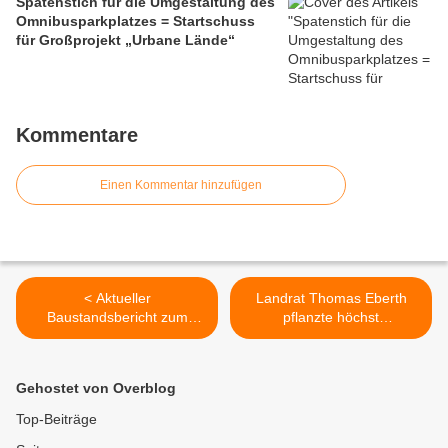
Spatenstich für die Umgestaltung des
Omnibusparkplatzes = Startschuss
für Großprojekt „Urbane Lände“
Kommentare
Einen Kommentar hinzufügen
< Aktueller
Landrat Thomas Eberth
Baustandsbericht zum
pflanzte höchst
Höchheimer Steg: Anstehen
professionell mit AWO-Hort-
noch letzte Arbeiten am
Malwettbewerbs-
Treppenturm, Montage
Teilnehmern im
Gehostet von Overblog
Stromverteilerkästen und
Veitshöchheimer
LED-Beleuchtung ,
Schulgarten einen
Top-Beiträge
Betonkosmetik
Apfelbaum >