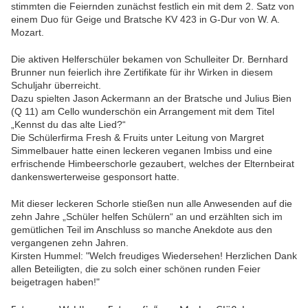
stimmten die Feiernden zunächst festlich ein mit dem 2. Satz von
einem Duo für Geige und Bratsche KV 423 in G-Dur von W. A.
Mozart.
Die aktiven Helferschüler bekamen von Schulleiter Dr. Bernhard
Brunner nun feierlich ihre Zertifikate für ihr Wirken in diesem
Schuljahr überreicht.
Dazu spielten Jason Ackermann an der Bratsche und Julius Bien
(Q 11) am Cello wunderschön ein Arrangement mit dem Titel
„Kennst du das alte Lied?“
Die Schülerfirma Fresh & Fruits unter Leitung von Margret
Simmelbauer hatte einen leckeren veganen Imbiss und eine
erfrischende Himbeerschorle gezaubert, welches der Elternbeirat
dankenswerterweise gesponsort hatte.
Mit dieser leckeren Schorle stießen nun alle Anwesenden auf die
zehn Jahre „Schüler helfen Schülern“ an und erzählten sich im
gemütlichen Teil im Anschluss so manche Anekdote aus den
vergangenen zehn Jahren.
Kirsten Hummel: "Welch freudiges Wiedersehen! Herzlichen Dank
allen Beteiligten, die zu solch einer schönen runden Feier
beigetragen haben!"