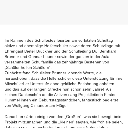
Im Rahmen des Schulfestes feierten am vorletzten Schultag
aktive und ehemalige Helferschüler sowie deren Schützlinge mit
Ehrengast Dieter Brückner und der Schulleitung Dr. Bernhard
Brunner und Gunnar Leuner sowie der ganzen in der Aula
versammelten Schulfamilie das zehnjährige Bestehen von
„Schüler helfen Schülern“.
Zunächst fand Schulleiter Brunner lobende Worte, die
heraushoben, dass die Helferschüler diese Unterstützung für ihre
MitschülerI er Unterstufe ohne geldliche Entlohnung anböten –
und das auf der langen Strecke nun schon zehn Jahre! Als
kleines Dankeschön an die Aktiven sang Projektleiterin Kirsten
Hummel ihnen ein Geburtstagsständchen, fantastisch begleitet
von Wolfgang Cimander am Flügel.
Danach erklärten einige von den „Großen“, was sie bewegt, beim
Projekt mitzumachen und die „Kleinen“ sagten, wie froh sie seien,
dabei zu sein – manche hatten sich um zwei Notenstufen