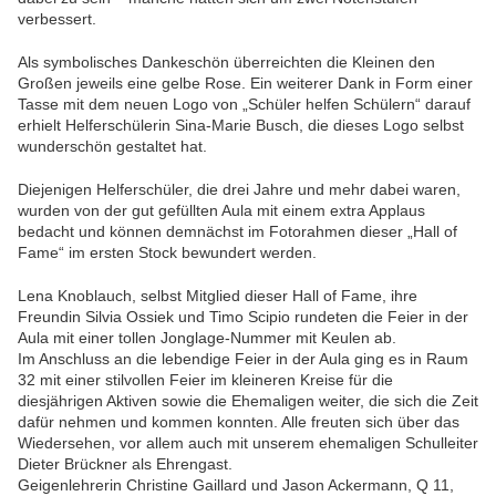
verbessert.
Als symbolisches Dankeschön überreichten die Kleinen den
Großen jeweils eine gelbe Rose. Ein weiterer Dank in Form einer
Tasse mit dem neuen Logo von „Schüler helfen Schülern“ darauf
erhielt Helferschülerin Sina-Marie Busch, die dieses Logo selbst
wunderschön gestaltet hat.
Diejenigen Helferschüler, die drei Jahre und mehr dabei waren,
wurden von der gut gefüllten Aula mit einem extra Applaus
bedacht und können demnächst im Fotorahmen dieser „Hall of
Fame“ im ersten Stock bewundert werden.
Lena Knoblauch, selbst Mitglied dieser Hall of Fame, ihre
Freundin Silvia Ossiek und Timo Scipio rundeten die Feier in der
Aula mit einer tollen Jonglage-Nummer mit Keulen ab.
Im Anschluss an die lebendige Feier in der Aula ging es in Raum
32 mit einer stilvollen Feier im kleineren Kreise für die
diesjährigen Aktiven sowie die Ehemaligen weiter, die sich die Zeit
dafür nehmen und kommen konnten. Alle freuten sich über das
Wiedersehen, vor allem auch mit unserem ehemaligen Schulleiter
Dieter Brückner als Ehrengast.
Geigenlehrerin Christine Gaillard und Jason Ackermann, Q 11,