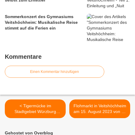
selbst zum Ermittler
Sommerkonzert des Gymnasiums
Veitshöchheim: Musikalische Reise
stimmt auf die Ferien ein
Kommentare
Einen Kommentar hinzufügen
< Tigermücke im
Flohmarkt in Veitshöchheim
Stadtgebiet Würzburg
am 15. August 2023 von 10
nachgewiesen -
– 17 Uhr - zum zweiten Mal
Verdachtsfall in
im gesamten Ortsgebiet -
Veitshöchheim
heuer an 95 Orten >
Gehostet von Overblog