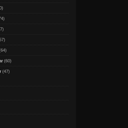
0)
74)
7)
57)
(64)
ar
(60)
r
(47)