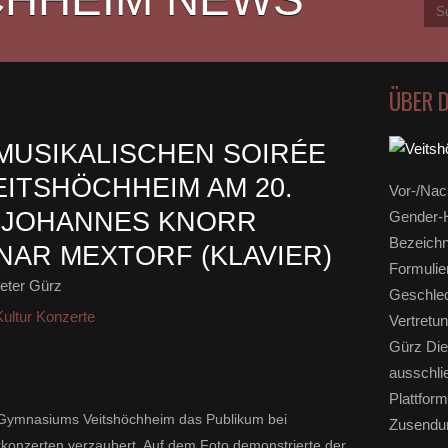
ÜBER 
MUSIKALISCHEN SOIRÉE
EITSHÖCHHEIM AM 20.
Vor-/Nac
IT JOHANNES KNORR
Gender-H
Bezeichn
NAR MEXTORF (KLAVIER)
Formulie
eter Gürz
Geschlec
ultur Konzerte
Vertretun
Gürz Die
ausschli
Plattform
r Gymnasiums Veitshöchheim das Publikum bei
Zusendun
onzerten verzaubert. Auf dem Foto demonstrierte der