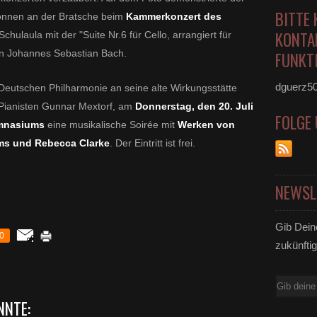
BITTE 
önnen an der Bratsche beim
Kammerkonzert des
KONTA
Schulaula mit der "Suite Nr.6 für Cello, arrangiert für
von Johannes Sebastian Bach.
FUNKTI
dguerz5
n Deutschen Philharmonie an seine alte Wirkungsstätte
Pianisten Gunnar Mextorf,
am
Donnerstag, den 20. Juli
FOLGE
ymnasiums
eine musikalische Soirée mit
Werken von
s und Rebecca Clarke
. Der Eintritt ist frei.
NEWSL
Gib Dein
0
zukünftig
E-
Mail
NNTE: