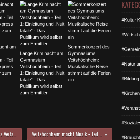
KATEG
#Kultur 
#Wirtsch
acht am
Sommerkonzert des
#Gemein
Lange Kriminacht am
Gymnasiums
 - Teil
Gymnasium
Veitshöchheim:
#Natur u
express
Veitshöchheim - Teil
Musikalische Reise
er zum
1: Einleitung und „Nuit
stimmt auf die Ferien
#Bildun
fatale“ - Das
ein
Publikum wird selbst
zum Ermittler
#Kirchen
#Veranst
#Soziale
Experimentell: 6 c des Gymnasiums Veitshöchheim kam in der Bücherei im Bahnhof in den Genuss von Reineckes „Undine-Sonate“ für Flöte und Klavier, gemixt mit Wassernymphen-Trickfilm
Veitshöchheim macht Musik - Teil 1: Projektchor der Sing- und Musikschule gab mit dem Gitarristen Oliver Thedieck Kostproben aus dem neuen Konzertprogramm
#Braucht