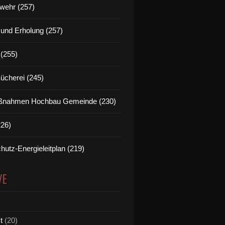
wehr (257)
t und Erholung (257)
(255)
Bücherei (245)
nahmen Hochbau Gemeinde (230)
226)
hutz-Energieleitplan (219)
VE
t
(20)