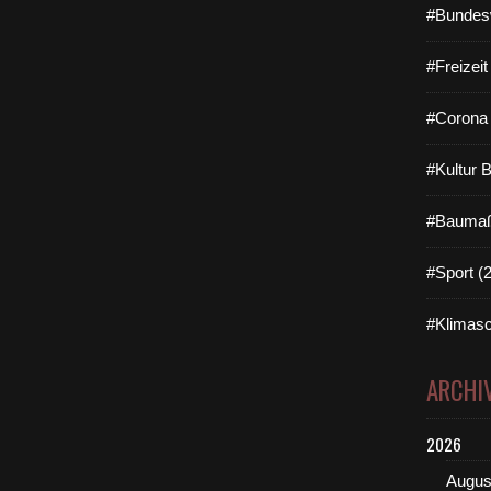
#Bundes
#Freizei
#Corona 
#Kultur 
#Baumaß
#Sport (
#Klimasc
ARCHI
2026
Augus