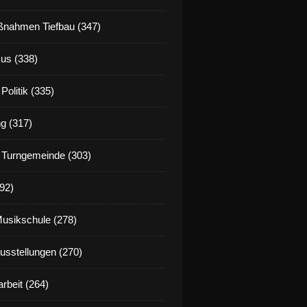
nahmen Tiefbau (347)
us (338)
Politik (335)
g (317)
 Turngemeinde (303)
92)
Musikschule (278)
Ausstellungen (270)
rbeit (264)