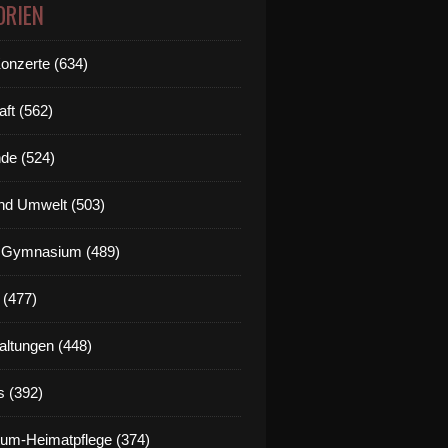
ORIEN
Konzerte (634)
aft (562)
de (524)
nd Umwelt (503)
g Gymnasium (489)
 (477)
altungen (448)
s (392)
um-Heimatpflege (374)