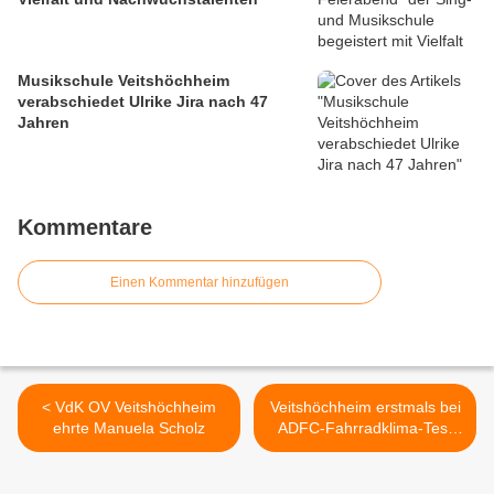
Musikschule Veitshöchheim
verabschiedet Ulrike Jira nach 47
Jahren
Kommentare
Einen Kommentar hinzufügen
< VdK OV Veitshöchheim
Veitshöchheim erstmals bei
ehrte Manuela Scholz
ADFC-Fahrradklima-Test
bewertet: Schulnote 3,9 und
Rangplatz 218 von 474 in
der Ortsgrößenklasse bis