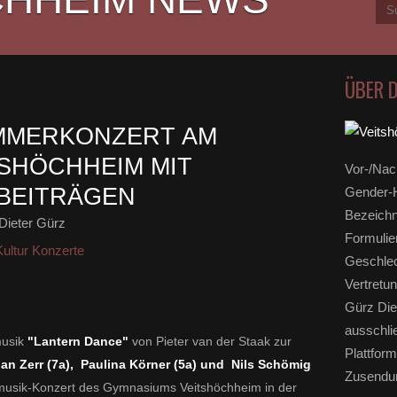
ÜBER 
MMERKONZERT AM
SHÖCHHEIM MIT
Vor-/Nac
BEITRÄGEN
Gender-H
Bezeichn
Dieter Gürz
Formulie
ultur Konzerte
Geschlec
Vertretun
Gürz Die
ausschli
musik
"Lantern Dance"
von Pieter van der Staak zur
Plattform
an Zerr (7a), Paulina Körner (5a) und Nils Schömig
Zusendun
sik-Konzert des Gymnasiums Veitshöchheim in der