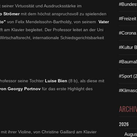
#Bundes
 seiner Virtuosität und Ausdrucksstärke im
o Strömer
mit dem höchst anspruchsvoll zu spielenden
#Freizei
to"
von Felix Mendelssohn-Bartholdy, von seinem
Vater
t am Klavier begleitet. Der Professor leitet an der Uni
#Corona 
irtschaftsrecht, internationale Schiedsgerichtsbarkeit
#Kultur 
#Baumaß
#Sport (
Professor seine Tochter
Luise Bien
(8 b), als diese mit
" von Georgy Portnov
für das erste Highlight des
#Klimasc
ARCHI
2026
 mit ihrer Violine, von Christine Gaillard am Klavier
Augus