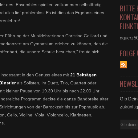
üler des Ensembles spielten vollkommen selbständig
BITTE 
alles lief problemlos! Es ist dies das Ergebnis eines
KONTA
rrenlehrer!
FUNKTI
nter Führung der Musiklehrerinnen Christine Gaillard und
dguerz5
mmerkonzert am Gymnasium erleben zu können, das die
FOLGE
offenbart, die unsere Schule besuchen," freute sich
m insgesamt in den Genuss eines mit
21 Beiträgen
NEWSL
Künstler
als Solisten, im Duett, Trio, Quartett oder
 mit kleiner Pause von 19.30 Uhr bis nach 22.00 Uhr
Gib Dein
ungsreiche Programm deckte die ganze Bandbreite alter
zukünftig
tilrichtungen von der Barockzeit bis zur Popmusik ab.
, Cello, Violine, Viola, Violoncello, Klarinetten,
ms.
E-
Mail