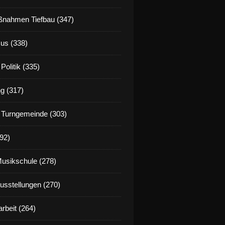
nahmen Tiefbau (347)
us (338)
Politik (335)
g (317)
 Turngemeinde (303)
92)
Musikschule (278)
Ausstellungen (270)
rbeit (264)