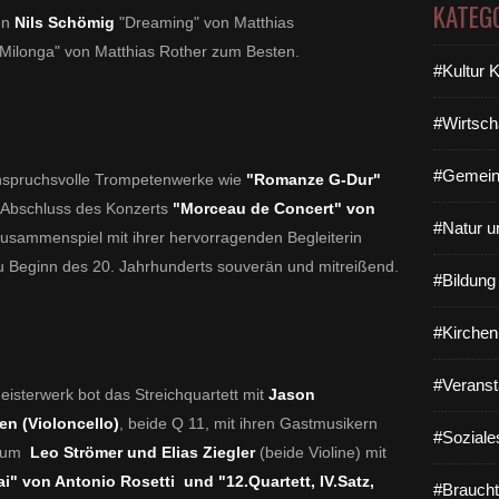
KATEG
en
Nils Schömig
"Dreaming" von Matthias
"Milonga" von Matthias Rother zum Besten.
#Kultur 
#Wirtsch
#Gemein
anspruchsvolle Trompetenwerke wie
"Romanze G-Dur"
 Abschluss des Konzerts
"Morceau de Concert" von
#Natur u
Zusammenspiel mit ihrer hervorragenden Begleiterin
u Beginn des 20. Jahrhunderts souverän und mitreißend.
#Bildun
#Kirchen
#Veranst
eisterwerk bot das Streichquartett mit
Jason
en (Violoncello)
, beide Q 11, mit ihren Gastmusikern
#Soziale
sium
Leo Strömer und Elias Ziegler
(beide Violine) mit
ai" von Antonio Rosetti und "12.Quartett, IV.Satz,
#Braucht