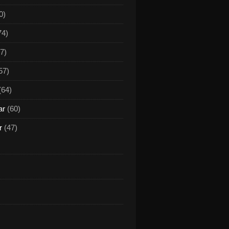
0)
74)
7)
57)
(64)
ar
(60)
r
(47)