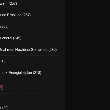
wehr (257)
t und Erholung (257)
(255)
Bücherei (245)
nahmen Hochbau Gemeinde (230)
226)
hutz-Energieleitplan (219)
VE
t
(20)