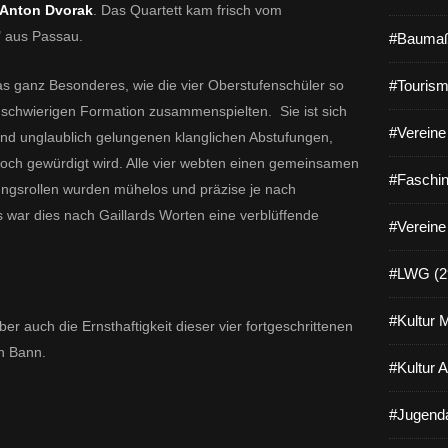
 Anton Dvorak
. Das Quartett kam frisch vom
" aus Passau.
#Baumaß
as ganz Besonderes, wie die vier Oberstufenschüler so
#Tourism
r schwierigen Formation zusammenspielten. Sie ist sich
#Vereine 
 und unglaublich gelungenen klanglichen Abstufungen,
och gewürdigt wird. Alle vier webten einen gemeinsamen
#Faschin
ungsrollen wurden mühelos und präzise je nach
 war dies nach Gaillards Worten eine verblüffende
#Vereine
#LWG (2
#Kultur 
r auch die Ernsthaftigkeit dieser vier fortgeschrittenen
en Bann.
#Kultur 
#Jugenda