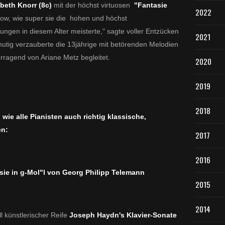
beth Knorr (8c)
mit der höchst virtuosen
"Fantasie
2022
w, wie super sie die hohen und höchst
ungen in diesem Alter meisterte," sagte voller Entzücken
2021
mutig verzauberte die 13jährige mit betörenden Melodien
rragend von Ariane Metz begleitet.
2020
2019
2018
 wie alle Pianisten auch richtig klassische,
en:
2017
2016
ie in g-Mol"l von Georg Philipp Telemann
2015
2014
l künstlerischer Reife
Joseph Haydn's Klavier-Sonate