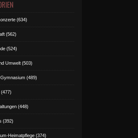
ORIEN
Konzerte (634)
aft (562)
de (524)
nd Umwelt (503)
g Gymnasium (489)
 (477)
altungen (448)
s (392)
um-Heimatpflege (374)