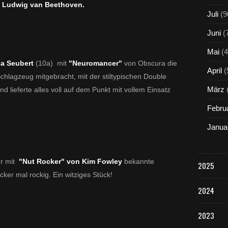
n Ludwig van Beethoven.
Juli
(9
Juni
(
Mai
(4
a Seubert
(10a) mit
"Neuromancer"
von Obscura die
April
(
chlagzeug mitgebracht, mit der stiltypischen Double
März
 lieferte alles voll auf dem Punkt mit vollem Einsatz
Febru
Janua
er mit
"Nut Rocker" von Kim Fowley
bekannte
2025
er mal rockig. Ein witziges Stück!
2024
2023