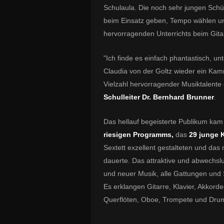
Schulaula. Die noch sehr jungen Sch
beim Einsatz geben, Tempo wählen und 
hervorragenden Unterrichts beim Gita
"Ich finde es einfach phantastisch, u
Claudia von der Goltz wieder ein Ka
Vielzahl hervorragender Musiktalente 
Schulleiter Dr. Bernhard Brunner
.
Das hellauf begeisterte Publikum ka
riesigen Programms,
das
29 junge 
Sextett exzellent gestalteten und das
dauerte. Das attraktive und abwechsl
und neuer Musik, alle Gattungen und S
Es erklangen Gitarre, Klavier, Akkordeon
Querflöten, Oboe, Trompete und Dru