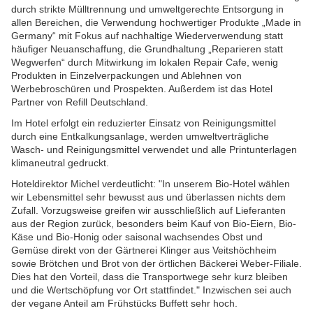
durch strikte Mülltrennung und umweltgerechte Entsorgung in
allen Bereichen, die Verwendung hochwertiger Produkte „Made in
Germany“ mit Fokus auf nachhaltige Wiederverwendung statt
häufiger Neuanschaffung, die Grundhaltung „Reparieren statt
Wegwerfen“ durch Mitwirkung im lokalen Repair Cafe, wenig
Produkten in Einzelverpackungen und Ablehnen von
Werbebroschüren und Prospekten. Außerdem ist das Hotel
Partner von Refill Deutschland.
Im Hotel erfolgt ein reduzierter Einsatz von Reinigungsmittel
durch eine Entkalkungsanlage, werden umweltverträgliche
Wasch- und Reinigungsmittel verwendet und alle Printunterlagen
klimaneutral gedruckt.
Hoteldirektor Michel verdeutlicht: "In unserem Bio-Hotel wählen
wir Lebensmittel sehr bewusst aus und überlassen nichts dem
Zufall. Vorzugsweise greifen wir ausschließlich auf Lieferanten
aus der Region zurück, besonders beim Kauf von Bio-Eiern, Bio-
Käse und Bio-Honig oder saisonal wachsendes Obst und
Gemüse direkt von der Gärtnerei Klinger aus Veitshöchheim
sowie Brötchen und Brot von der örtlichen Bäckerei Weber-Filiale.
Dies hat den Vorteil, dass die Transportwege sehr kurz bleiben
und die Wertschöpfung vor Ort stattfindet." Inzwischen sei auch
der vegane Anteil am Frühstücks Buffett sehr hoch.