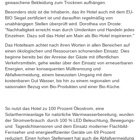
gewaschene Bekleidung zum Trocknen aufhängen.
Besonders stolz ist die Inhaberin, das ihr Hotel auch mit dem EU-
BIO Siegel zertifiziert ist und daraufhin regelmäßig von
unabhängigen Stellen überprüft wird. Dorothea von Droste:
"Nachhaltigkeit erreicht man durch Umdenken und Handeln jedes
Einzelnen. Dazu soll das Hotel am Main als Bio-Hotel inspirieren."
Das Hotelteam achtet nach ihren Worten in allen Bereichen auf
einen ökologischen und Ressourcen schonenden Einsatz. Dies
beginne bereits bei der Anreise der Gäste mit öffentlichen
Verkehrsmitteln, gehe weiter über den Einsatz von erneuerbaren
Energien, einer konsequenten Mülltrennung und
Abfallvermeidung, einem bewussten Umgang mit dem
kostenbaren Gut Wasser, bis hin zu einem regionalen und
saisonalen Bezug von Bio-Produkten und einer Bio-Küche.
So nutzt das Hotel zu 100 Prozent Ökostrom, eine
Solarthermieanlage für natürliche Warmwasserbereitung, wurden
der Stromverbrauch durch 100 % LED Beleuchtung, Bewegungs-
und Tageslichtsensoren und dem Einsatz moderner Flachbild-
Fernseher und energieeffizienter Geräte um 69 Prozent
reduziert. Einen hohen Stellenwert hat auch die Abfallvermeidung