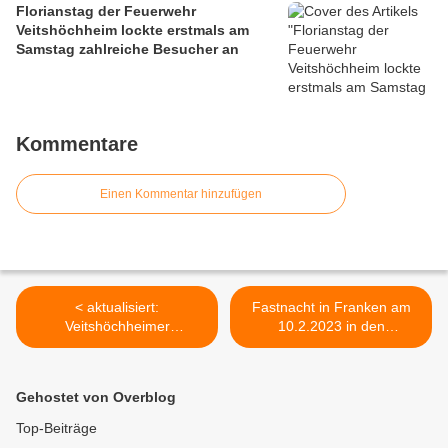
Florianstag der Feuerwehr
Veitshöchheim lockte erstmals am
Samstag zahlreiche Besucher an
Kommentare
Einen Kommentar hinzufügen
< aktualisiert:
Fastnacht in Franken am
Veitshöchheimer
10.2.2023 in den
Kraftdreikämpferin Verena
Veitshöchheimer
Rehagel errang in
Mainfrankensälen mit
Kanada/Neufundland den
Generalprobe am Tag
Gehostet von Overblog
Vize-Weltmeistertitel - Die
davor wieder live ganz ohne
zweifache Mutter betreibt
Pandemie und
Top-Beiträge
seit 2018 sehr ambitioniert
Beschränkungen >