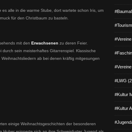
es alle in die warme Stube, dort wartete schon Iris, um
#Baumaß
hmuck für den Christbaum zu basteln.
#Tourism
#Vereine 
zusehends mit den
Erwachsenen
zu deren Feier.
i durch sein meisterhaftes Gitarrenspiel. Klassische
#Faschin
 Weihnachtsliedern ab bei denen kräftig mitgesungen
#Vereine
#LWG (2
#Kultur 
#Kultur 
#Jugenda
erten einige Weihnachtsgeschichten der besonderen
a Huber erinnerte sich an ihre Schweinfurter Jugend als