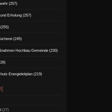
wehr (257)
t und Erholung (257)
(255)
Bücherei (245)
nahmen Hochbau Gemeinde (230)
226)
hutz-Energieleitplan (219)
VE
t
(27)