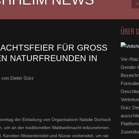
ÜBER 
ACHTSFEIER FÜR GROSS U
N NATURFREUNDEN IN V
Vor-/Nac
Gender-H
Bezeichn
2
von Dieter Gürz
Formulie
Geschlec
Vertretun
Gürz Die
ausschli
nntag der Einladung von Organisatorin Natalie Durhack
Plattform
n, um an der traditionellen Waldweihnacht teilzunehmen.
Zusendun
l, Karotten Meisenknödel und Nüsse vorbereitet, um sie