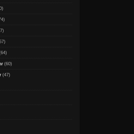
0)
74)
7)
57)
(64)
ar
(60)
r
(47)