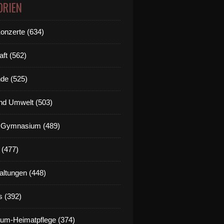
ORIEN
Konzerte (634)
aft (562)
de (525)
nd Umwelt (503)
g Gymnasium (489)
 (477)
altungen (448)
s (392)
um-Heimatpflege (374)