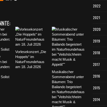
2022
2021
NNTE:
2020
2019
Vorlesekonzert „Die
2018
r
Hoppels“ im
 bei
NaturFreundehaus
2017
unden:
am 18. Juli 2026
Musikalischer
2016
 Solist
Sommerabend unter
Bäumen: Trio
Bailando begeistert
2015
im Naturfreundehaus
bei "Veitshöchheim
2014
macht Musik &
Appetit""