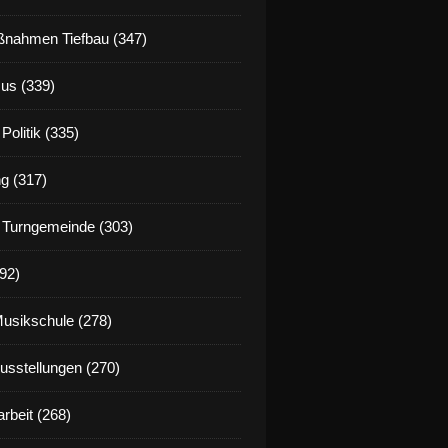
nahmen Tiefbau (347)
us (339)
Politik (335)
g (317)
 Turngemeinde (303)
92)
Musikschule (278)
Ausstellungen (270)
rbeit (268)