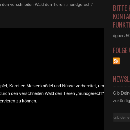
 den verschneiten Wald den Tieren „mundgerecht“
BITTE 
KONTA
FUNKTI
dguerz5
FOLGE
NEWSL
Gib Dein
zukünftig
E-
Mail