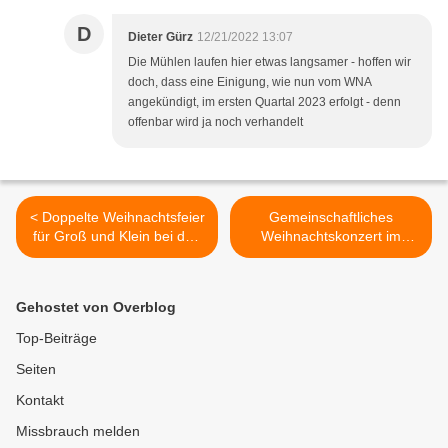
D
Dieter Gürz
12/21/2022 13:07
Die Mühlen laufen hier etwas langsamer - hoffen wir
doch, dass eine Einigung, wie nun vom WNA
angekündigt, im ersten Quartal 2023 erfolgt - denn
offenbar wird ja noch verhandelt
< Doppelte Weihnachtsfeier
Gemeinschaftliches
für Groß und Klein bei den
Weihnachtskonzert im
NaturFreunden in
MainCenter mit den
Veitshöchheim
Jugendorchestern aus
Veitshöchheim und
Gehostet von Overblog
Güntersleben >
Top-Beiträge
Seiten
Kontakt
Missbrauch melden