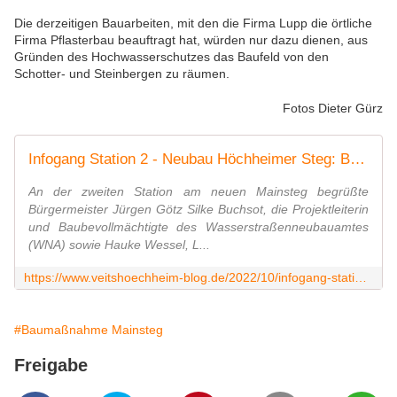
Die derzeitigen Bauarbeiten, mit den die Firma Lupp die örtliche
Firma Pflasterbau beauftragt hat, würden nur dazu dienen, aus
Gründen des Hochwasserschutzes das Baufeld von den
Schotter- und Steinbergen zu räumen.
Fotos Dieter Gürz
Infogang Station 2 - Neubau Höchheimer Steg: Bürgermeister und WNA sind guter Hoffnung, dass Lupp den Bau im neuen Jahr zu Ende führt - Veitshöchheim News
An der zweiten Station am neuen Mainsteg begrüßte
Bürgermeister Jürgen Götz Silke Buchsot, die Projektleiterin
und Baubevollmächtigte des Wasserstraßenneubauamtes
(WNA) sowie Hauke Wessel, L...
https://www.veitshoechheim-blog.de/2022/10/infogang-station-2-neubau-hochheimer-steg-burgermeister-und-wna-sind-guter-hoffnung-dass-lupp-den-bau-im-neuen-jahr-zu-ende-fuhrt.html
#Baumaßnahme Mainsteg
Freigabe