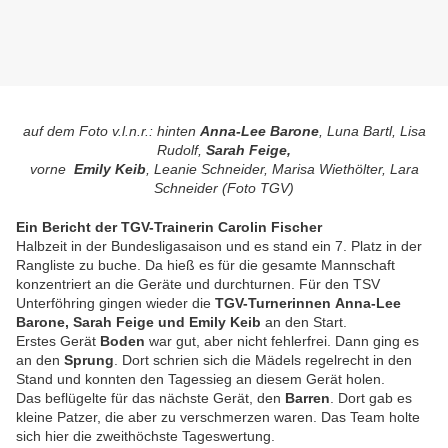
auf dem Foto v.l.n.r.: hinten
Anna-Lee Barone
, Luna Bartl, Lisa
Rudolf,
Sarah Feige,
vorne
Emily Keib
, Leanie Schneider, Marisa Wiethölter, Lara
Schneider (Foto TGV)
Ein Bericht der TGV-Trainerin Carolin Fischer
Halbzeit in der Bundesligasaison und es stand ein 7. Platz in der
Rangliste zu buche. Da hieß
es für die gesamte Mannschaft
konzentriert an die Geräte und durchturnen. Für den TSV
Unterföhring gingen wieder die
TGV-Turnerinnen
Anna-Lee
Barone, Sarah Feige und
Emily Keib
an den Start.
Erstes Gerät
Boden
war gut, aber nicht fehlerfrei. Dann ging es
an den
Sprung
. Dort schrien
sich die Mädels regelrecht in den
Stand und konnten den Tagessieg an diesem Gerät holen.
Das beflügelte für das nächste Gerät, den
Barren
. Dort gab es
kleine Patzer, die aber zu
verschmerzen waren. Das Team holte
sich hier die zweithöchste Tageswertung.