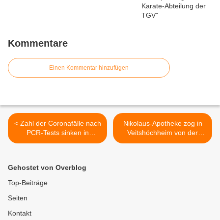
Kommentare
Einen Kommentar hinzufügen
< Zahl der Coronafälle nach
Nikolaus-Apotheke zog in
PCR-Tests sinken in
Veitshöchheim von der
Veitshöchheim in der 45.
Nikolaus-Fey-Straße in das
Woche auf 19 (Vorwoche
Maincenter um >
22) - In Bayern Landkreis
Gehostet von Overblog
WÜ an 3. und Stadt WÜ an
5. Stelle
Top-Beiträge
Seiten
Kontakt