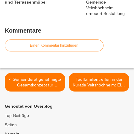
und Terrassenmöbel
Kommentare
Einen Kommentar hinzufügen
< Gemeinderat genehmigte
Tauffamilientreffen in der
Gesamtkonzept für
Kuratie Veitshöchheim: Eine
Generalsanierung der
fröhlicher Nachmittag für
Eichendorffschule in sechs
junge Familien >
Bauabschnitten von 2023
Gehostet von Overblog
bis 2032
Top-Beiträge
Seiten