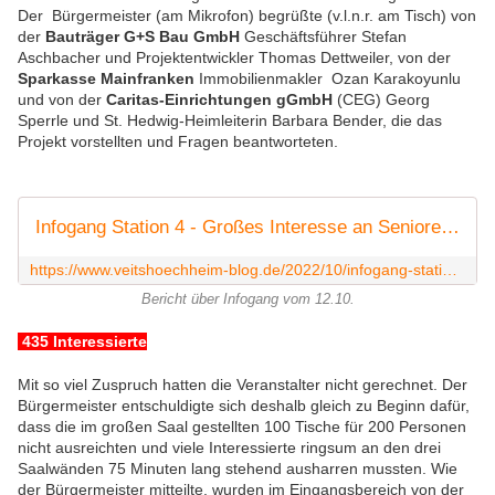
Der Bürgermeister (am Mikrofon) begrüßte (v.l.n.r. am Tisch) von
der
Bauträger G+S Bau GmbH
Geschäftsführer Stefan
Aschbacher und Projektentwickler Thomas Dettweiler, von der
Sparkasse Mainfranken
Immobilienmakler Ozan Karakoyunlu
und von der
Caritas-Einrichtungen gGmbH
(CEG) Georg
Sperrle und St. Hedwig-Heimleiterin Barbara Bender, die das
Projekt vorstellten und Fragen beantworteten.
Infogang Station 4 - Großes Interesse an Seniorenwohnungen am alten Rewemarkt - Infoveranstaltung heute am 12.10, 18.30 Uhr - Veitshöchheim News
https://www.veitshoechheim-blog.de/2022/10/infogang-station-4-groses-interesse-an-seniorenwohnungen-am-alten-rewemarkt-infoveranstaltung-heute-am-12-10-18-30-uhr.html
Bericht über Infogang vom 12.10.
435 Interessierte
Mit so viel Zuspruch hatten die Veranstalter nicht gerechnet. Der
Bürgermeister entschuldigte sich deshalb gleich zu Beginn dafür,
dass die im großen Saal gestellten 100 Tische für 200 Personen
nicht ausreichten und viele Interessierte ringsum an den drei
Saalwänden 75 Minuten lang stehend ausharren mussten. Wie
der Bürgermeister mitteilte, wurden im Eingangsbereich von der