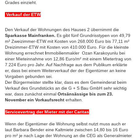
Grades einzieht.
Verkauf der ETW
Den Verkauf der Wohnungen des Hauses 2 übernimmt die
Sparkasse Mainfranken.
Es gibt fünf Grundrisstypen von 49,79
m² Zweizimmer-ETW mit Kosten von 268.000 Euro bis 77,11 m²
Dreizimmer-ETW mit Kosten von 410.000 Euro. Für die kleinste
Wohnung errechnet
I
mmobilienmakler Ozan Karakoyunlu bei
einer Mieteinnahme von 12,86 Euro/m² mit einem Mietertrag von
7.224 Euro pro Jahr. Auf Nachfrage aus dem Publikum erklärte
er, dass bei einem Weiterverkauf der der Eigentümer an keine
Vorgaben gebunden sei.
Der Bürgermeister stellte klar, dass es dem Gemeinderat beim
Verkauf des Grundstücks an die G + S Bau GmbH sehr wichtig
war, dass zunächst einmal
Ortsänsässige bis zum 23.
November ein Vorkaufsrecht
erhalten.
Servicevertrag der Mieter mit der Caritas
Wenn der Eigentümer die Wohnung selbst nutzt muss auch er
laut Barbara Bender eine Kaltmiete zwischen 14,80 bis 16 Euro
pro m² je nach Lage der Wohnung an die CEG als Generalmieter