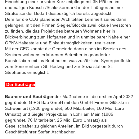
Einrichtung einer privaten Kurzzeitpflege mit 35 Plätzen im
ehemaligen Kupsch-/Schleckermarkt in der Thüngersheimer
Straße sei der Bedarf diesbezüglich bereits abgedeckt.
Dem für die CEG planenden Architekten Lemmert sei es dann
gelungen, mit den Firmen Siegler/Glöckle zwei lokale Investoren
zu finden, die das Projekt des betreuen Wohnens hier in
Blickverbindung zum Hofgarten und in unmittelbarer Nähe einer
ÖPNV-Haltestelle und Einkaufsmöglichkeiten realisieren.
Mit der CEG konnte die Gemeinde dann einen im Bereich des
Seniorenwohnens erfahrenen Betreiber in geänderter
Konstellation mit ins Boot holen, was zusätzliche Synergieeffekte
zum Seniorenheim St. Hedwig und zur Sozialstation St.
Stephanus ermöglicht.
Der Bauträger
Bauherr und Bauträger
der Maßnahme ist die erst im April 2022
gegründete G + S Bau GmbH mit den GmbH-Firmen Glöckle in
Schweinfurt (1908 gegründet, 500 Mitarbeiter, 160 Mio. Euro
Umsatz) und Siegler Projektbau in Lohr am Main (1985
gegründet, 70 Mitarbeiter, 25 Mio. Euro Umsatz) als
Gesellschafter zu gleichen Anteilen, im Bild vorgestellt durch
Geschäftsführer Stefan Aschbacher.