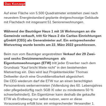
Das Konzept
Auf einer Fläche von 5.500 Quadratmeter entstehen zwei nach
neuestem Energiestandard geplante dreigeschossige Gebäude
mit Flachdach mit insgesamt 51 Seniorenwohnungen.
Während der Bauträger Haus 1 mit 16 Wohnungen an die
Gemeinde verkauft, tritt für Haus 2 die Caritas Einrichtungen
gGmbH (CEG) als Generalmieter auf. Ein entsprechender
Mietvertrag wurde bereits am 22. März 2022 geschlossen.
Beim nun vom Bauträger angestrebten
Verkauf der 29 Zwei-
und sechs Dreizimmerwohnungen als
Eigentumswohnungen (ETW)
tritt jeder Erwerber nach dem
Grundsatz "Kauf bricht Miete nicht" in den bestehenden
Mietvertrag ein. Dies wird laut Projektentwickler Thomas
Dettweiler durch eine Grunddienstbarkeit abgesichert.
Die CEG wiederum darf die ETW nur
an einen berechtigten
Personenkreis weitervermieten (Vollendung des 60. Lebensjahres
oder pflegebedürftig nach SGB XI oder zu mindestens 50 %
schwerbehindert). Ein Eigentümer kann deshalb die gekaufte
ETW als Erstbezug nur selbst nutzen, wenn er diese
Voraussetzung erfüllt bzw. ein entsprechender Verwandter 1.