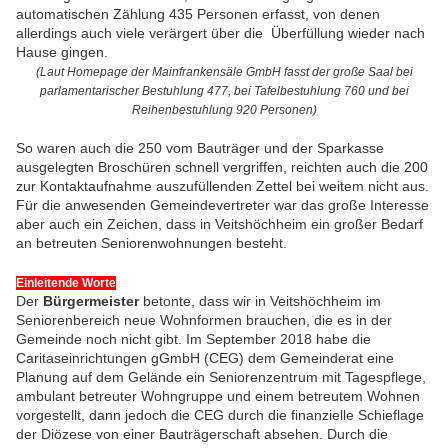
automatischen Zählung 435 Personen erfasst, von denen
allerdings auch viele verärgert über die Überfüllung wieder nach
Hause gingen.
(Laut Homepage der Mainfrankensäle GmbH fasst der große Saal bei
parlamentarischer Bestuhlung 477, bei Tafelbestuhlung 760 und bei
Reihenbestuhlung 920 Personen)
So waren auch die 250 vom Bauträger und der Sparkasse
ausgelegten Broschüren schnell vergriffen, reichten auch die 200
zur Kontaktaufnahme auszufüllenden Zettel bei weitem nicht aus.
Für die anwesenden Gemeindevertreter war das große Interesse
aber auch ein Zeichen, dass in Veitshöchheim ein großer Bedarf
an betreuten Seniorenwohnungen besteht.
Einleitende Worte
Der
Bürgermeister
betonte, dass wir in Veitshöchheim im
Seniorenbereich neue Wohnformen brauchen, die es in der
Gemeinde noch nicht gibt. Im September 2018 habe die
Caritaseinrichtungen gGmbH (CEG) dem Gemeinderat eine
Planung auf dem Gelände ein Seniorenzentrum mit Tagespflege,
ambulant betreuter Wohngruppe und einem betreutem Wohnen
vorgestellt, dann jedoch die CEG durch die finanzielle Schieflage
der Diözese von einer Bauträgerschaft absehen. Durch die