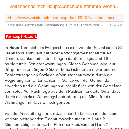
Veitshöchheimer Hauptausschuss stimmte Wohnanlage für Senioren mit 51 Wohnungen und einer ambulant betreuten Wohngemeinschaft für Demenzkranke mit elf Einzelwohnplätzen zu - Veitshöchheim News
https://www.veitshoechheim-blog.de/2022/07/veitshochheimer-hauptausschuss-stimmte-wohnanlage-fur-senioren-mit-51-wohnungen-und-einer-ambulant-betreuten-wohngemeinschaft-fur-demenzkranke-mit-elf-einzelwohnplatzen-zu.html
Link auf Bericht über Zustimmung zum Bauantrag vom 26. Juli 2022
Konzept Haus 1
In
Haus 1
entsteht im Erdgeschoss eine von der Sozialstation St.
Stephanus ambulant betriebene Wohngemeinschaft für elf
Demenzkranke und in den Etagen darüber insgesamt 16
barrierefreie Seniorenwohnungen. Dieses Gebäude wird laut
Bürgermeister Jürgen Götz vorbehaltlich der zu erwartenden
Förderzusage von Sozialen Wohnungsbaumitteln durch die
Regierung von Unterfranken in Gänze von der Gemeinde
erworben und die Wohnungen ausschließlich von der Gemeinde
vermietet. Auf Nachfrage aus dem Publikum erklärte Götz, dass
durch die soziale Wohnungsbauförderung die Miete für die
Wohnungen in Haus 1 niedriger sei.
Von der Ausstattung her sei das Haus 1 identisch mit den zum
Verkauf anstehenden Eigentumswohnungen im Haus 2.
Mietberechtigt ist derselbe Personenkreis wie bei Haus 2: