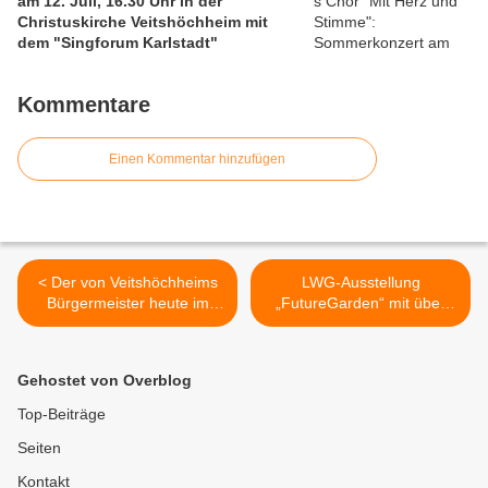
am 12. Juli, 16.30 Uhr in der
Christuskirche Veitshöchheim mit
dem "Singforum Karlstadt"
Kommentare
Einen Kommentar hinzufügen
< Der von Veitshöchheims
LWG-Ausstellung
Bürgermeister heute im
„FutureGarden“ mit über
Baugebiet Sandäcker
500 Besuchern ein voller
offiziell übergebene
Erfolg >
Spielplatz mit Burganlage
Gehostet von Overblog
hat in der Region ein
Alleinstellungsmerkmal
Top-Beiträge
Seiten
Kontakt