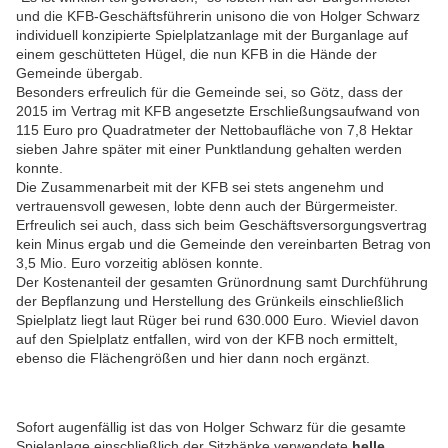
und die KFB-Geschäftsführerin unisono die von Holger Schwarz
individuell konzipierte Spielplatzanlage mit der Burganlage auf
einem geschütteten Hügel, die nun KFB in die Hände der
Gemeinde übergab.
Besonders erfreulich für die Gemeinde sei, so Götz, dass der
2015 im Vertrag mit KFB angesetzte Erschließungsaufwand von
115 Euro pro Quadratmeter der Nettobaufläche v
on 7,8 Hektar
sieben Jahre später mit einer Punktlandung gehalten werden
konnte.
Die Zusammenarbeit mit der KFB sei stets angenehm und
vertrauensvoll gewesen, lobte denn auch der Bürgermeister.
Erfreulich sei auch, dass sich beim Geschäftsversorgungsvertrag
kein Minus ergab und die Gemeinde den vereinbarten Betrag von
3,5 Mio. Euro vorzeitig ablösen konnte.
Der Kostenanteil der gesamten Grünordnung samt Durchführung
der Bepflanzung und Herstellung des Grünkeils einschließlich
Spielplatz liegt laut Rüger bei rund 630.000 Euro. Wieviel davon
auf den Spielplatz entfallen, wird von der KFB noch ermittelt,
ebenso die Flächengrößen und hier dann noch ergänzt.
Sofort augenfällig ist das von Holger Schwarz für die gesamte
Spielanlage einschließlich der Sitzbänke verwendete
helle