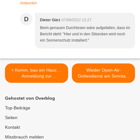
Antworten
D
Dieter Gürz
07/08/2022 12:27
Beim genauen Durchlesen wäre aufgefallen, dass im
Bericht steht: "Hier und in den Sitzecken wird noch
ein Sonnenschutz installiert."
< Komm, bau ein Haus …
Wieder Open-Air-
Anmeldung zur
Gottesdienst am Sonntag,
Ökumenischen
10. Juli 2022 auf dem
Kinderbibelwoche 2022
Spielplatz südlich der
zum Ortsjubiläum 925
Kuratiekirche >
Gehostet von Overblog
Jahre Veitshöchheim bis 5.
August 2022
Top-Beiträge
Seiten
Kontakt
Missbrauch melden