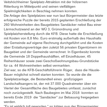
Veitshöchheimer Spielplatz-Attraktion mit der hölzernen
Ritterburg im Mittelpunkt und seinen vielfältigen
Spielmöglichkeiten in Beschlag nehmen konnten.
Die Anlage des Spielplatzes war nun laut Bürgermeister das letzte
erfolgreiche Puzzle der bereits 2015 geplanten Erschließung der
260 Wohneinheiten des Baugebietes Sandäcker nebst Bau einer
Lärmschutzwand an der WÜ 3, Grünordnung und
Spielplatzherstellung durch die KFB. Diese hatte die Erschließung
mit Kosten von 8,8 Mio. Euro erstmalig außerhalb des Haushalts
der Gemeinde auf eigene Rechnung durchgeführt und die Kosten
über Erstattungsverträge den zuletzt 56 privaten Eigentümern im
Baugebiet und der Gemeinde verrechnet. In Eigenbesitz konnte
die Gemeinde 18 Doppelhaushälften, elf Einzelhäuser, 45
Reihenhäuser sowie zwei Geschoßwohnungsbau-Grundstücke
für ca. 44 Wohneinheiten selbst vermarkten.
Ziel war, so die KFB-Geschäftsführerin Rüger, dass die Häusle-
Bauer möglichst schnell starten konnten. So wurde die die
Spielplatzanlage, die Bestandteil eines großzügigen
Landschaftsangers ist, der mit 37.000 Quadratmeter über ein
Viertel der Gesamtfläche des Baugebietes umfasst, zunächst
noch zurückgestellt. Nach Baubeginn im Mai 2018 konnten so
bereits Ende 2019 die "Sandäcker" zur Bebauung freigegeben
werden.
"Es ist wirklich toll geworden," so lobten nun der Bürgermeister