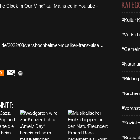
KATEG
S
e
#Kultur 
i
t
d
#Wirtsch
e
https://www.veitshoechheim-blog.de/2022/03/veitshochheimer-musiker-franz-ulsamer-auf-neuen-wegen-mit-song-writerin-stephanie-balke-eigener-song-the-clock-in-our-mind-auf-mains
m
#Gemein
V
o
#Natur u
r
j
0
a
#Bildun
h
r
#Kirchen
m
NNTE:
a
#Veranst
c
h
t
#Soziale
d
e
#Braucht