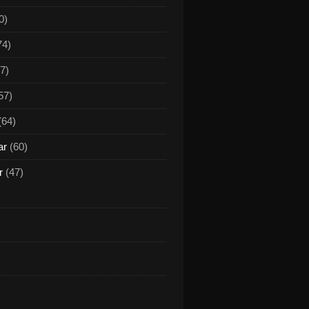
0)
74)
7)
57)
(64)
ar
(60)
r
(47)