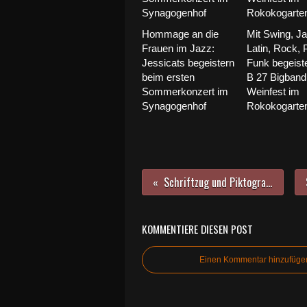
Hommage an die
Mit Swing, Ja
Frauen im Jazz:
Latin, Rock, 
Jessicats begeistern
Funk begeiste
beim ersten
B 27 Bigband
Sommerkonzert im
Weinfest im
Synagogenhof
Rokokogarte
Schriftzug und Piktogramme am Boden rufen nun Radfahrende rund um Gadheim zur Rücksicht auf
KOMMENTIERE DIESEN POST
Einen Kommentar hinzufüge