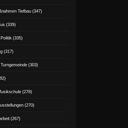
nahmen Tiefbau (347)
us (339)
Politik (335)
g (317)
 Turngemeinde (303)
92)
Musikschule (278)
Ausstellungen (270)
rbeit (267)