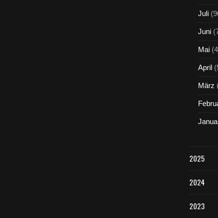
m
L
Juli
(9
i
Juni
(
v
e
Mai
(4
-
M
April
(
u
s
März
i
k
Febru
m
i
Janua
t
d
e
2025
r
S
ä
2024
n
g
2023
e
r