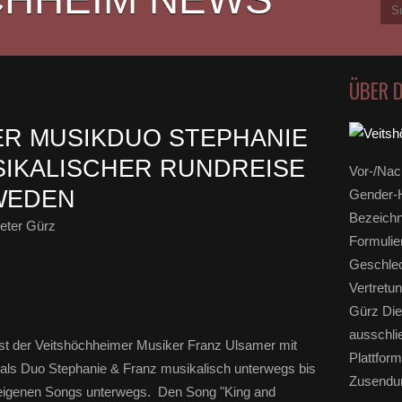
ÜBER 
R MUSIKDUO STEPHANIE
SIKALISCHER RUNDREISE
Vor-/Nac
WEDEN
Gender-H
Bezeichn
eter Gürz
Formulie
Geschlec
Vertretun
Gürz Die
ausschli
ist der Veitshöchheimer Musiker Franz Ulsamer mit
Plattform
 als Duo Stephanie & Franz
musikalisch unterwegs bis
Zusendun
 eigenen Songs unterwegs. Den Song "King and