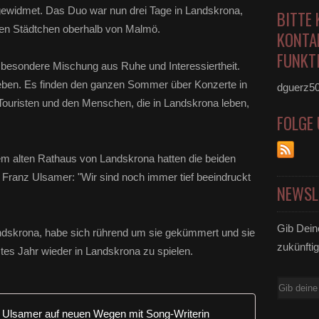
gewidmet. Das Duo
war nun drei Tage in Landskrona,
BITTE 
ten Städtchen oberhalb von Malmö.
KONTA
FUNKTI
ne besondere Mischung aus Ruhe und Interessiertheit.
eben. Es finden den ganzen Sommer über Konzerte in
dguerz5
Touristen und den Menschen, die in Landskrona leben,
FOLGE
em alten Rathaus von Landskrona hatten die beiden
n. Franz Ulsamer: "Wir sind noch immer tief beeindruckt
NEWSL
Gib Dein
dskrona, habe sich rührend um sie gekümmert und sie
zukünftig
stes Jahr wieder in Landskrona zu spielen.
E-
Mail
Veitshöchh