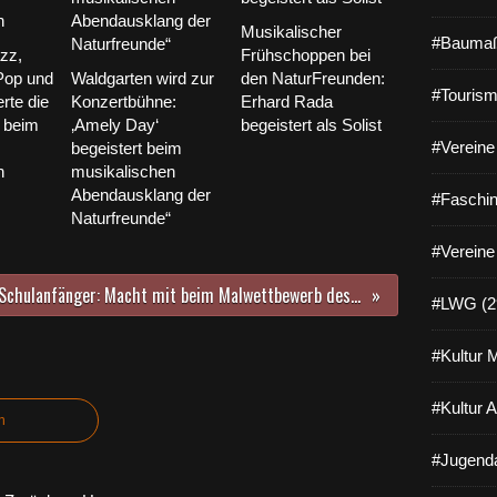
r
V
Musikalischer
#Baumaß
e
zz,
Frühschoppen bei
i
Pop und
Waldgarten wird zur
den NaturFreunden:
t
#Tourism
rte die
Konzertbühne:
Erhard Rada
s
 beim
‚Amely Day‘
begeistert als Solist
h
#Vereine 
begeistert beim
ö
n
musikalischen
c
Abendausklang der
#Faschin
h
Naturfreunde“
h
e
#Vereine
i
Schulanfänger: Macht mit beim Malwettbewerb des Landkreises Würzburg »Meine bunte Heimat«"! Es werden Schultüten verlost – prall gefüllt mit fairen und nachhaltigen Geschenken und Leckereien.
m
#LWG (2
e
r
#Kultur 
G
i
t
#Kultur 
n
a
r
#Jugenda
r
i