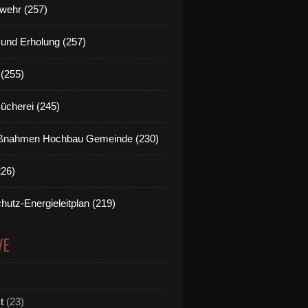
wehr (257)
t und Erholung (257)
(255)
Bücherei (245)
nahmen Hochbau Gemeinde (230)
226)
hutz-Energieleitplan (219)
VE
t
(23)