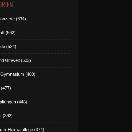
ORIEN
Konzerte (634)
aft (562)
de (524)
nd Umwelt (503)
g Gymnasium (489)
 (477)
altungen (448)
s (392)
um-Heimatpflege (374)