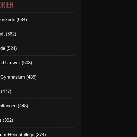
ORIEN
Konzerte (634)
aft (562)
de (524)
nd Umwelt (503)
g Gymnasium (489)
 (477)
altungen (448)
s (392)
um-Heimatpflege (374)