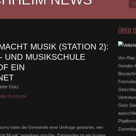
ÜBER 
ACHT MUSIK (STATION 2):
- UND MUSIKSCHULE
Vor-/Nac
F EIN
Gender-H
Bezeichn
NET
Formulie
eter Gürz
Geschlec
ltur Konzerte
Vertretun
Gürz Die
ausschli
Plattform
läums hatte die Gemeinde eine Umfrage gestartet, wer
Zusendun
cht Musik“ beteiligen möchte. Entstanden ist ein buntes