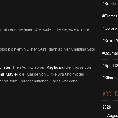
#Bundes
#Freizei
#Corona 
h mit verschiedenen Obstsorten, die sie jeweils in die
#Kultur 
otos bis hierhin Dieter Gürz, dann ab hier Christina Stibi
#Baumaß
#Sport (
olisten
ihren Auftritt, so am
Keyboard
die Klasse von
d Klavier
die Klasse von Ulrike Jira und mit der
#Klimasc
bis zum Fortgeschrittenen – alles war dabei.
ARCHI
2026
Augus