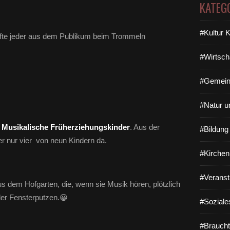
KATEG
#Kultur 
fte jeder aus dem Publikum beim Trommeln
#Wirtsch
#Gemein
#Natur u
e
Musikalische Früherziehungskinder
. Aus der
#Bildun
er nur vier von neun Kindern da.
#Kirchen
#Veranst
s dem Hofgarten, die, wenn sie Musik hören, plötzlich
er Fensterputzen.😀
#Soziale
#Braucht