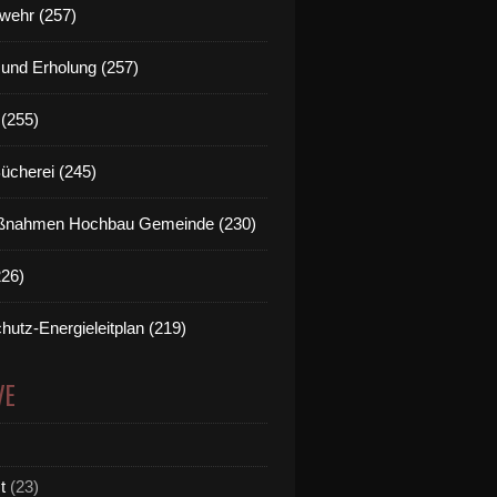
wehr (257)
t und Erholung (257)
(255)
Bücherei (245)
nahmen Hochbau Gemeinde (230)
226)
hutz-Energieleitplan (219)
VE
t
(23)