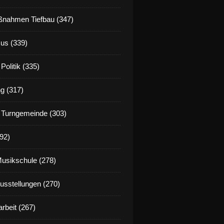
nahmen Tiefbau (347)
us (339)
Politik (335)
g (317)
 Turngemeinde (303)
92)
Musikschule (278)
Ausstellungen (270)
rbeit (267)