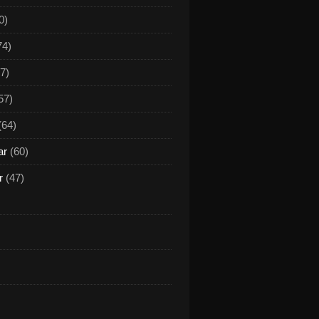
0)
74)
7)
57)
(64)
ar
(60)
r
(47)