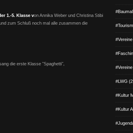
#Baumaß
er 1.-5. Klasse v
on Annika Weber und Christina Stibi
und zum Schluß noch mal alle zusammen die
#Tourism
#Vereine 
#Faschin
sang die erste Klasse "Spaghetti",
#Vereine
#LWG (2
#Kultur 
#Kultur 
#Jugenda