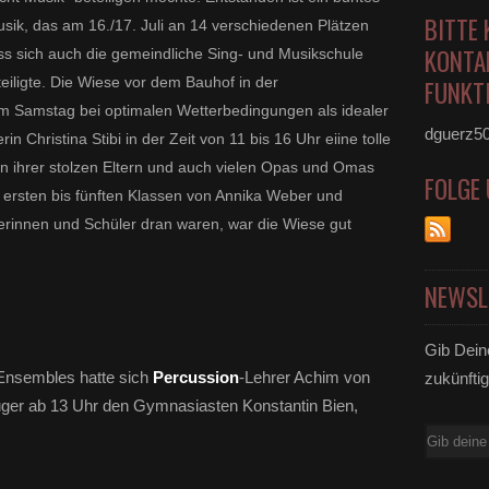
BITTE 
sik, das am 16./17. Juli an 14 verschiedenen Plätzen
KONTA
ss sich auch die gemeindliche Sing- und Musikschule
teiligte. Die Wiese vor dem Bauhof in der
FUNKTI
m Samstag bei optimalen Wetterbedingungen als idealer
dguerz5
in Christina Stibi in der Zeit von 11 bis 16 Uhr eiine tolle
ugen ihrer stolzen Eltern und auch vielen Opas und Omas
FOLGE
r ersten bis fünften Klassen von Annika Weber und
lerinnen und Schüler dran waren, war die Wiese gut
NEWSL
Gib Dein
 Ensembles hatte sich
Percussion
-Lehrer Achim von
zukünftig
euger ab 13 Uhr den Gymnasiasten Konstantin Bien,
E-
Mail