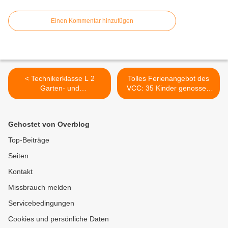
Einen Kommentar hinzufügen
< Technikerklasse L 2
Tolles Ferienangebot des
Garten- und
VCC: 35 Kinder genossen
Landschaftsbau der LWG
am Samstag
Veitshöchheim präsentiert
Filmvorführung in
„Hausgarten der Zukunft“
selbstgebastelten Autos >
Gehostet von Overblog
mit Nachhaltigkeit und
Regionalität - Ausstellung
Top-Beiträge
und Führungen am 2. Juli
Seiten
2022
Kontakt
Missbrauch melden
Servicebedingungen
Cookies und persönliche Daten