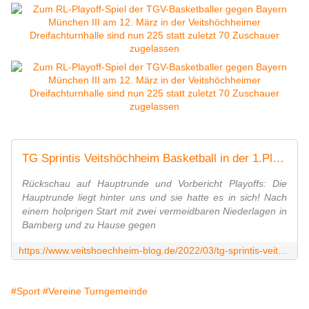
TG Sprintis Veitshöchheim Basketball in der 1.Playoff-Runde am 12.3.22 gegen Nachwuchsteam des FC Bayern München - ab sofort Voranmeldung für 70 Zuschauerplätze in Dreifachsporthalle - Veitshöchheim News
Rückschau auf Hauptrunde und Vorbericht Playoffs: Die
Hauptrunde liegt hinter uns und sie hatte es in sich! Nach
einem holprigen Start mit zwei vermeidbaren Niederlagen in
Bamberg und zu Hause gegen
https://www.veitshoechheim-blog.de/2022/03/tg-sprintis-veitshochheim-basketball-nachwuchsteam-des-fc-bayern.html
#Sport
#Vereine Turngemeinde