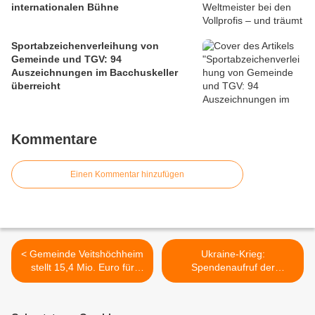
internationalen Bühne
Sportabzeichenverleihung von
Gemeinde und TGV: 94
Auszeichnungen im Bacchuskeller
überreicht
Kommentare
Einen Kommentar hinzufügen
< Gemeinde Veitshöchheim
Ukraine-Krieg:
stellt 15,4 Mio. Euro für
Spendenaufruf der
Investitionen im Jahr 2022
Mittelschule Veitshöchheim
bereit - Einstimmige
- Tipps, wie Eltern mit
Verabschiedung des
Kindern über den Ukraine-