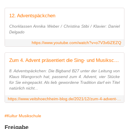
12. Adventspäckchen
Chorklassen Annika Weber / Christina Stibi / Klavier: Daniel
Delgado
https://www.youtube.com/watch?v=o7V3x6iZEZQ
Zum 4. Advent präsentiert die Sing- und Musikschule Veitshöchheim drei musikalische Päckchen (Bigband, Streicher und Klavier) - Veitshöchheim News
8. Adventspäckchen: Die Bigband B27 unter der Leitung von
Klaus Wangorsch hat, passend zum 4. Advent, vier Stücke
für Sie eingepackt. Als lieb gewordene Tradition darf ein Titel
natürlich nicht...
https://www.veitshoechheim-blog.de/2021/12/zum-4-advent-prasentiert-die-sing-und-musikschule-veitshochheim-drei-musikalische-packchen-bigband-streicher-und-klavier.html
#Kultur Musikschule
Freigabe