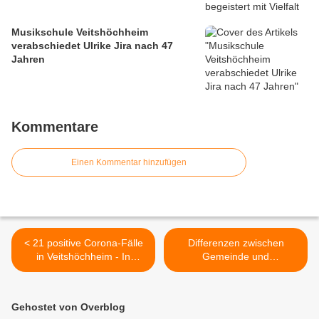
Musikschule Veitshöchheim
verabschiedet Ulrike Jira nach 47
Jahren
Kommentare
Einen Kommentar hinzufügen
< 21 positive Corona-Fälle
Differenzen zwischen
in Veitshöchheim - In
Gemeinde und
Stadt/Land WÜ wie in ganz
Verschönerungsverein:
Bayern Halbierung
Hauptausschuss lehnte
Inzidenz-Höchstzahlen +
Info-Schild für Rosenbeet
Gehostet von Overblog
Halbierung
des Vereins an der