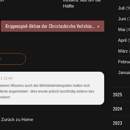
Hälfte
Juli
(9
Juni
(
Krippenspiel-Aktion der Christuskirche Veitshöchheim erhielt Ehrenamtspreis 2021 der evangelisch-lutherischen Kirche in Bayern
Mai
(4
April
(
März
n
Febru
Janua
21 12:44
ines Wissens auch der Bilhildiskindergarten hatten sich
ltests angemeldet - dies wurde jedoch kurzfristig seitens des
2025
hoben!
2024
Zurück zu Home
2023