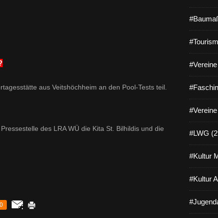
#Baumaß
#Tourism
?
#Vereine 
agesstätte aus Veitshöchheim an den Pool-Tests teil.
#Faschin
#Vereine
Pressestelle des LRA WÜ die Kita St. Bilhildis und die
#LWG (2
#Kultur 
#Kultur 
#Jugenda
0