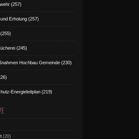
wehr (257)
t und Erholung (257)
(255)
Bücherei (245)
nahmen Hochbau Gemeinde (230)
226)
hutz-Energieleitplan (219)
VE
t
(20)