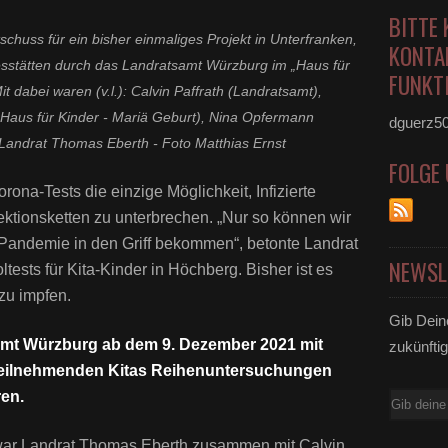
BITTE 
huss für ein bisher einmaliges Projekt in Unterfranken,
KONTA
gesstätten durch das Landratsamt Würzburg im „Haus für
FUNKTI
t dabei waren (v.l.): Calvin Paffrath (Landratsamt),
aus für Kinder - Mariä Geburt), Nina Opfermann
dguerz5
Landrat Thomas Eberth - Foto Matthias Ernst
FOLGE
na-Tests die einzige Möglichkeit, Infizierte
ektionsketten zu unterbrechen. „Nur so können wir
r Pandemie in den Griff bekommen“, betonte Landrat
NEWSL
ests für Kita-Kinder in Höchberg. Bisher ist es
 zu impfen.
Gib Dein
mt Würzburg ab dem 9. Dezember 2021 mit
zukünftig
teilnehmenden Kitas Reihenuntersuchungen
en.
E-
Mail
ar Landrat Thomas Eberth zusammen mit Calvin