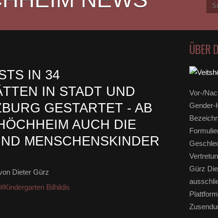
ÜBER 
TS IN 34
TTEN IN STADT UND
Vor-/Nac
BURG GESTARTET - AB
Gender-H
Bezeichn
SHÖCHHEIM AUCH DIE
Formulie
S UND MENSCHENSKINDER
Geschlec
Vertretun
Gürz Die
von Dieter Gürz
ausschli
#Kindergarten Bilhildis
Plattform
Zusendun