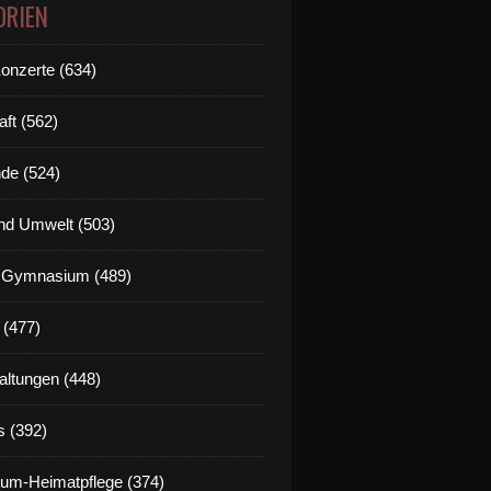
ORIEN
Konzerte (634)
aft (562)
de (524)
nd Umwelt (503)
g Gymnasium (489)
 (477)
altungen (448)
s (392)
um-Heimatpflege (374)