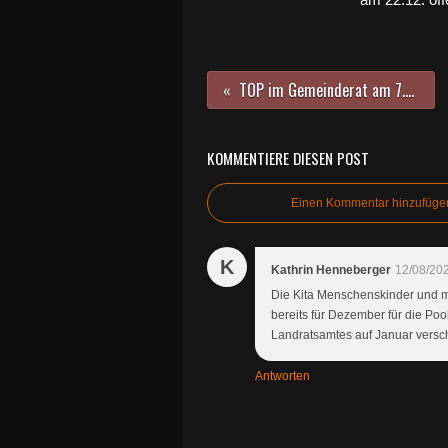
TOP im Gemeinderat am 7.12.: Winfried Knötgen scheidet zum Jahresende aus
KOMMENTIERE DIESEN POST
Einen Kommentar hinzufüge
K
Kathrin Henneberger
12/08/20
Die Kita Menschenskinder und me
bereits für Dezember für die Poo
Landratsamtes auf Januar versc
Antworten