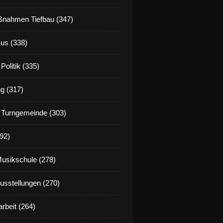
nahmen Tiefbau (347)
us (338)
Politik (335)
g (317)
 Turngemeinde (303)
92)
Musikschule (278)
Ausstellungen (270)
rbeit (264)