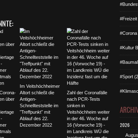
#Bundes
#Freizei
NNTE:
#Corona 
#Kultur 
#Baumaß
#Sport (
Im Veitshöchheimer
#Klimasc
Corona-
Altort schließt die
Zahl der Coronafälle
en über
Antigen-
nach PCR-Tests
Schnellteststelle im
sinken in
ARCHI
iertage
"Treffpunkt" mit
Veitshöchheim weiter
 -
Ablauf des 22.
in der 46. Woche auf
2026
mer
Dezember 2022
16 (Vorwoche 19) -
ztmals
im Landkreis WÜ die
Augus
en
Inzidenz fast um die