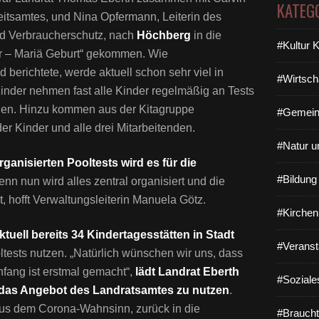
KATEG
eitsamtes, und Nina Opfermann, Leiterin des
d Verbraucherschutz, nach
Höchberg
in die
#Kultur 
er – Mariä Geburt“ gekommen. Wie
 berichtete, werde aktuell schon sehr viel in
#Wirtsch
Kinder nehmen fast alle Kinder regelmäßig an Tests
enden. Hinzu kommen aus der Kitagruppe
#Gemein
r Kinder und alle drei Mitarbeitenden.
#Natur u
anisierten Pooltests wird es für die
#Bildun
nn nun wird alles zentral organisiert und die
t, hofft Verwaltungsleiterin Manuela Götz.
#Kirchen
ktuell bereits 34 Kindertagesstätten in Stadt
#Veranst
tests nutzen. „Natürlich wünschen wir uns, dass
fang ist erstmal gemacht“,
lädt Landrat Eberth
#Soziale
, das Angebot des Landratsamtes zu nutzen
.
 aus dem Corona-Wahnsinn, zurück in die
#Braucht