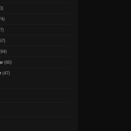
0)
74)
7)
57)
(64)
ar
(60)
r
(47)