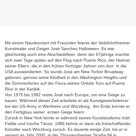
Mit einem Hauskonzert mit Freunden feierte der Veitshöchheimer
Kunstmaler und Geiger José Sanchez Halloween. Es war
gleichzeitig auch eine Abschiedsfeier, denn der 67jährige machte
sich zwei Tage später auf den Flug nach Puerto Rico, der Heimat
seiner Eltern, die in den frühen fünfziger Jahren von dort in die
USA auswanderten. So wurde José am New Yorker Broadway
geboren, genoss seine Kindheit in den Washington Heigths und
die Sommerferien auf der Finca seines Onkels Toro auf Puerto
Rico in der Karibik.
Von 1975 bis 1982 reiste José nach Europa, um eine Geige zu
bauen. Während dieser Zeit arbeitete er als Kunstgewerbelehrer
bei der US-Army in Wertheim und Würzburg. Am Ende konnte er
den Fertigbau seiner ersten Geige feiern.
Zurück in New York lernte er während seines Kunststudiums Irish
Fiddle und Irische Tänze. 1986 kehrte er dann als freischaffender
Künstler nach Würzburg zurück. Es dauerte einige Zeit, bis er in
seinem im Jahr 2000 in der Thüngersheimer Straße 84 in