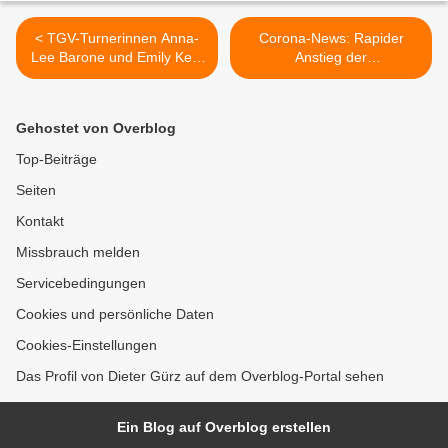
< TGV-Turnerinnen Anna-
Corona-News: Rapider
Lee Barone und Emily Keib
Anstieg der
starteten bei Deutschen
Coronafallzahlen im
Jugendmeisterschaften und
Landkreis Würzburg auf
in der Bayernauswahl beim
neue Rekordmarke -
Gehostet von Overblog
Deutschlandpokal
Veitshöchheim + 11 in der
letzten Woche >
Top-Beiträge
Seiten
Kontakt
Missbrauch melden
Servicebedingungen
Cookies und persönliche Daten
Cookies-Einstellungen
Das Profil von Dieter Gürz auf dem Overblog-Portal sehen
Ein Blog auf Overblog erstellen