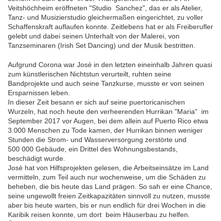
Veitshöchheim eröffneten "Studio Sanchez", das er als Atelier,
Tanz- und Musizierstudio gleichermaßen eingerichtet, zu voller
Schaffenskraft auflaufen konnte. Zeitlebens hat er als Freiberufler
gelebt und dabei seinen Unterhalt von der Malerei, von
Tanzseminaren (Irish Set Dancing) und der Musik bestritten.
Aufgrund Corona war José in den letzten eineinhalb Jahren quasi
zum künstlerischen Nichtstun verurteilt, ruhten seine
Bandprojekte und auch seine Tanzkurse, musste er von seinen
Ersparnissen leben.
In dieser Zeit besann er sich auf seine puertoricanischen
Wurzeln, hat noch heute den verheerenden Hurrikan "Maria" im
September 2017 vor Augen, bei dem allein auf Puerto Rico etwa
3.000 Menschen zu Tode kamen, der Hurrikan binnen weniger
Stunden die Strom- und Wasserversorgung zerstörte und
500 000 Gebäude, ein Drittel des Wohnungsbestands,
beschädigt wurde.
Josè hat von Hilfsprojekten gelesen, die Arbeitseinsätze im Land
vermitteln, zum Teil auch nur wochenweise, um die Schäden zu
beheben, die bis heute das Land prägen. So sah er eine Chance,
seine ungewollt freien Zeitkapazitäten sinnvoll zu nutzen, musste
aber bis heute warten, bis er nun endlich für drei Wochen in die
Karibik reisen konnte, um dort beim Häuserbau zu helfen.