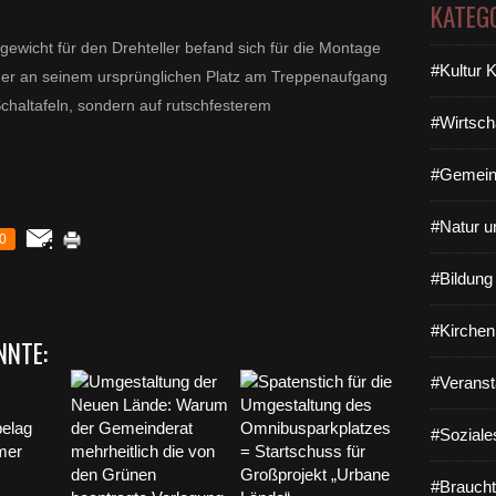
KATEG
a
u
gewicht für den Drehteller befand sich für die Montage
f
#Kultur 
der an seinem ursprünglichen Platz am Treppenaufgang
b
chaltafeln, sondern auf rutschfesterem
e
#Wirtsch
i
d
e
#Gemein
n
M
#Natur u
a
0
i
#Bildun
n
s
e
#Kirchen
NNTE:
i
t
#Veranst
e
n
#Soziale
i
n
d
#Braucht