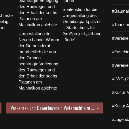
e
r
Spatenstich für die
#Baumaß
l
chfeste
Umgestaltung des
e
elag
Omnibusparkplatzes
#Tourism
t
mer
= Startschuss für
z
Umgestaltung der
Großprojekt „Urbane
t
#Vereine 
Neuen Lände: Warum
Lände“
e
der Gemeinderat
n
mehrheitlich die von
#Faschin
W
den Grünen
o
beantragte Verlegung
#Vereine
c
des Radweges und
h
den Erhalt der sechs
e
#LWG (2
Platanen am
(
Mainbalkon ablehnte
s
#Kultur 
i
e
#Kultur 
h
Verkehrs- und Gewerbeverein Veitshöchheim mit deutlich verjüngter Vorstandschaft
e
n
#Jugenda
a