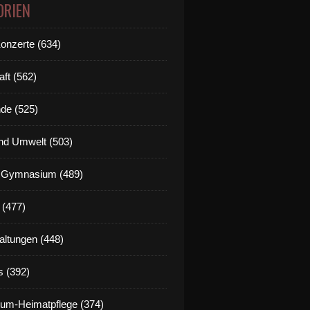
ORIEN
Konzerte (634)
aft (562)
de (525)
nd Umwelt (503)
g Gymnasium (489)
 (477)
altungen (448)
s (392)
um-Heimatpflege (374)