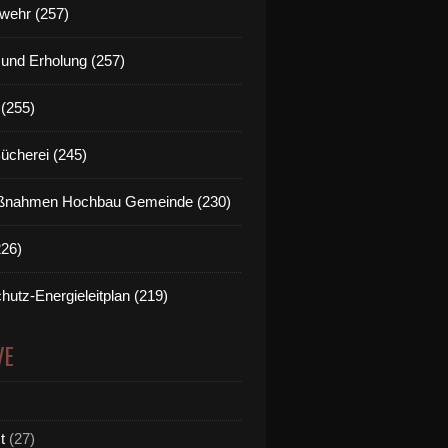
wehr (257)
t und Erholung (257)
(255)
Bücherei (245)
nahmen Hochbau Gemeinde (230)
226)
hutz-Energieleitplan (219)
VE
t
(27)