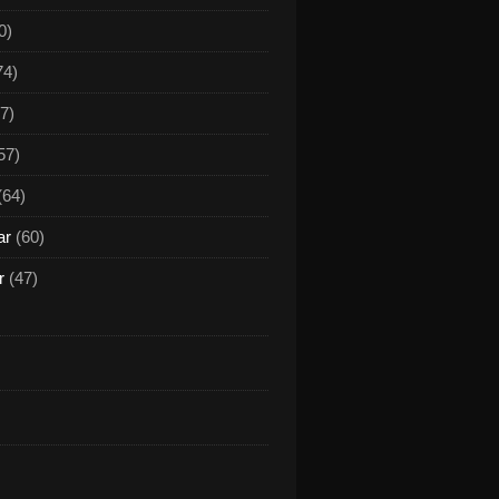
0)
74)
7)
57)
(64)
ar
(60)
r
(47)