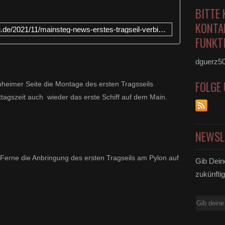
h
BITTE 
d
e
KONTA
https://www.veitshoechheim-blog.de/2021/11/mainsteg-news-erstes-tragseil-verbindet-nun-beide-pylone-schrecksekunde-bei-montage-mit-glimpflichem-ausgang.html
r
FUNKTI
E
r
dguerz5
r
i
c
FOLGE
hheimer Seite die Montage des ersten Tragsseils
h
tagszeit auch wieder das erste Schiff auf dem Main.
t
u
n
NEWSL
g
d
e
 Ferne die Anbringung des ersten Tragseils am Pylon auf
Gib Dein
r
P
zukünftig
y
l
E-
o
n
Mail
e