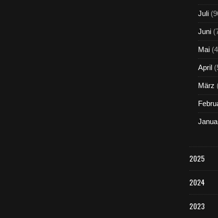
h
Juli
(9
t
)
Juni
(
b
e
Mai
(4
r
e
April
(
i
t
März
e
t
Febru
e
Janua
g
e
s
t
2025
e
r
2024
n
b
e
2023
i