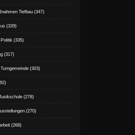
nahmen Tiefbau (347)
us (339)
Politik (335)
g (317)
 Turngemeinde (303)
92)
Musikschule (278)
Ausstellungen (270)
rbeit (268)