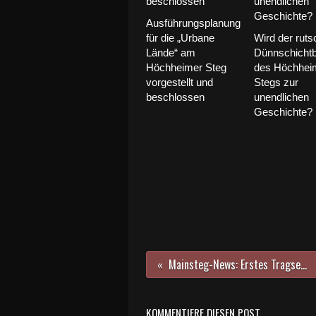
Ausführungsplanung
für die „Urbane
Wird der ruts
Lände“ am
Dünnschichtb
Höchheimer Steg
des Höchhei
vorgestellt und
Stegs zur
beschlossen
unendlichen
Geschichte?
Mainsteg-News: Erstes Tragseil verbindet nun beide Pylone
KOMMENTIERE DIESEN POST