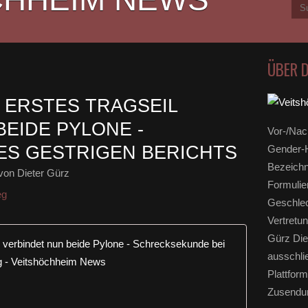
ÜBER 
 ERSTES TRAGSEIL
BEIDE PYLONE -
Vor-/Nac
ES GESTRIGEN BERICHTS
Gender-H
Bezeichn
von Dieter Gürz
Formulie
eg
Geschlec
Vertretun
Gürz Die
Mainsteg-N
ausschli
N
Plattform
a
Zusendun
c