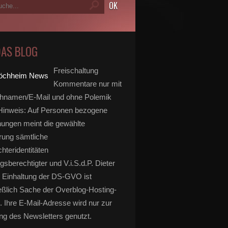
DAS BLOG
Freischaltung
Kommentare nur mit
hnamen/E-Mail und ohne Polemik
inweis: Auf Personen bezogene
ungen meint die gewählte
rung sämtliche
hteridentitäten
gsberechtigter und V.i.S.d.P. Dieter
 Einhaltung der DS-GVO ist
ews: Erstes Tragseil verbindet nun beide Pylone - Sch
eßlich Sache der Overblog-Hosting-
. Ihre E-Mail-Adresse wird nur zur
g des Newsletters genutzt.