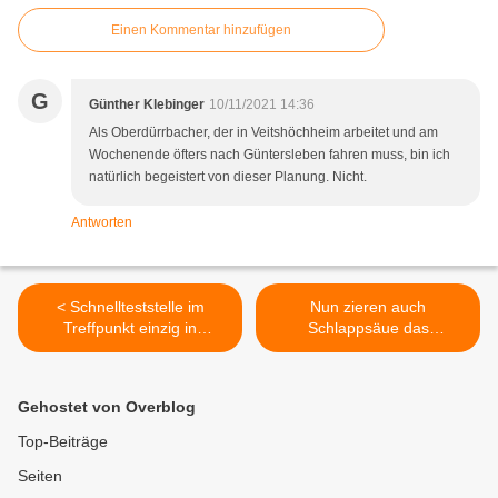
Einen Kommentar hinzufügen
G
Günther Klebinger
10/11/2021 14:36
Als Oberdürrbacher, der in Veitshöchheim arbeitet und am
Wochenende öfters nach Güntersleben fahren muss, bin ich
natürlich begeistert von dieser Planung. Nicht.
Antworten
< Schnellteststelle im
Nun zieren auch
Treffpunkt einzig in
Schlappsäue das
Veitshöchheim auch in der
Fastnachtshaus des FVF in
kommenden Woche
Veitshöchheim >
geöffnet - Wer nicht befreit
Gehostet von Overblog
ist, zahlt ab morgen 18,50
Euro
Top-Beiträge
Seiten