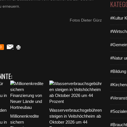
KATEG
u erneuern.
#Kultur 
Fotos Dieter Gürz
#Wirtsch
#Gemein
0
#Natur u
#Bildun
NNTE:
#Kirchen
#Veranst
 den
Wasserverbrauchsgebühren
#Soziale
Millionenkredite
steigen in Veitshöchheim ab
u in
sichern
Oktober 2026 um 44
#Braucht