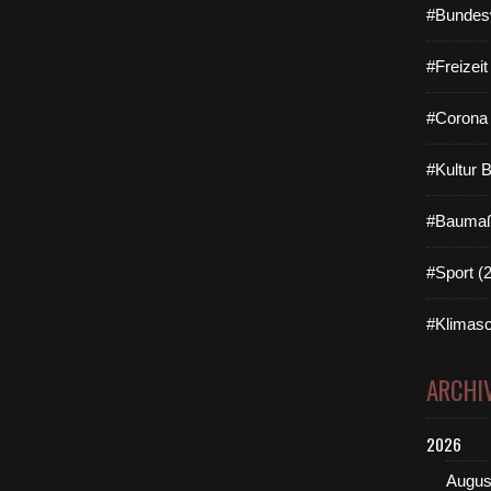
#Bundes
#Freizei
#Corona 
#Kultur 
#Baumaß
#Sport (
#Klimasc
ARCHI
2026
Augus