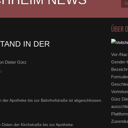
ÜBER 
TAND IN DER
Vor-/Nac
Gender-H
n Dieter Gürz
Bezeichn
u
Formulie
Geschlec
Vertretun
Gürz Die
on der Apotheke bis zur Bahnhofstraße ist abgeschlossen.
ausschli
Plattform
Zusendun
 Osten der Kirchstraße bis zur Apotheke.