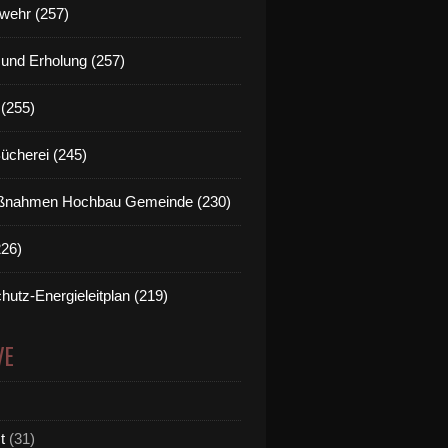
wehr (257)
t und Erholung (257)
(255)
Bücherei (245)
nahmen Hochbau Gemeinde (230)
226)
hutz-Energieleitplan (219)
VE
t
(31)