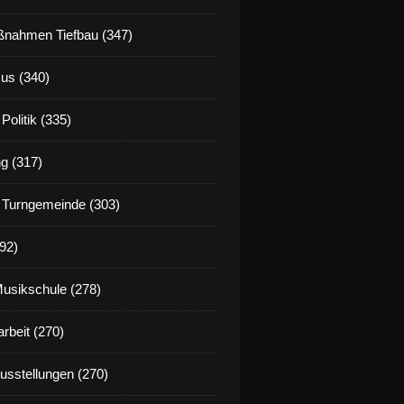
nahmen Tiefbau (347)
us (340)
Politik (335)
g (317)
 Turngemeinde (303)
92)
Musikschule (278)
rbeit (270)
Ausstellungen (270)