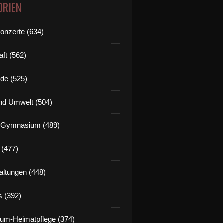
ORIEN
Konzerte (634)
aft (562)
de (525)
nd Umwelt (504)
g Gymnasium (489)
 (477)
altungen (448)
s (392)
um-Heimatpflege (374)