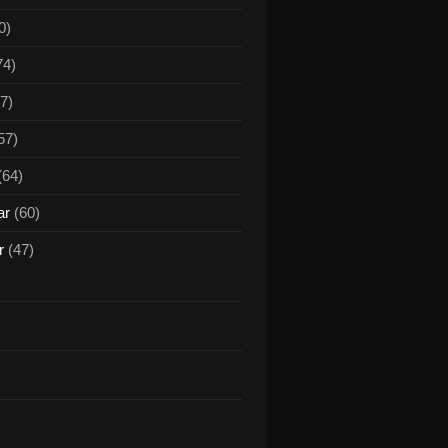
0)
74)
7)
57)
(64)
ar
(60)
r
(47)