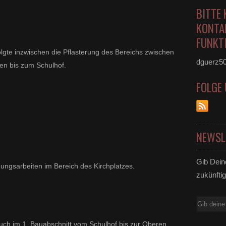
BITTE 
KONTA
FUNKTI
olgte inzwischen die Pflasterung des Bereichs zwischen
dguerz5
n bis zum Schulhof.
FOLGE
NEWSL
Gib Dein
ungsarbeiten im Bereich des Kirchplatzes.
zukünftig
E-
Mail
auch im 1. Bauabschnitt vom Schulhof bis zur Oberen