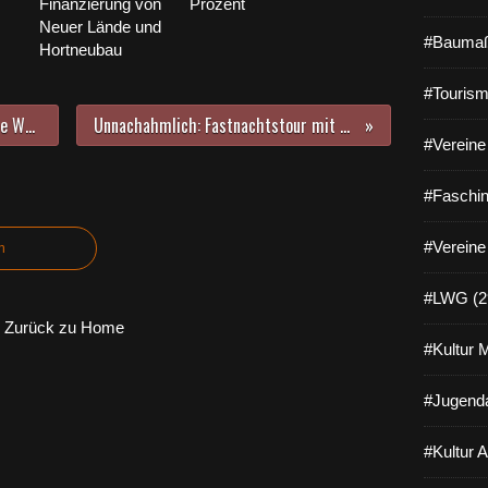
Finanzierung von
Prozent
Neuer Lände und
#Baumaß
Hortneubau
#Tourism
Neues vom Ausbau der Kreisstraße WÜ 3: Rege Bautätigkeit im Weiler Gadheim
Unnachahmlich: Fastnachtstour mit dem 82jährigen VCC-Urgestein Rudi Hepf
#Vereine 
#Faschin
#Vereine
n
#LWG (2
Zurück zu Home
#Kultur 
#Jugenda
#Kultur 