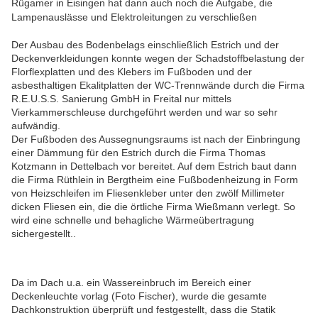
Rügamer in Eisingen hat dann auch noch die Aufgabe, die
Lampenauslässe und Elektroleitungen zu verschließen
Der Ausbau des Bodenbelags einschließlich Estrich und der
Deckenverkleidungen konnte wegen der Schadstoffbelastung der
Florflexplatten und des Klebers im Fußboden und der
asbesthaltigen Ekalitplatten der WC-Trennwände durch die Firma
R.E.U.S.S. Sanierung GmbH in Freital nur mittels
Vierkammerschleuse durchgeführt werden und war so sehr
aufwändig.
Der Fußboden des Aussegnungsraums ist nach der Einbringung
einer Dämmung für den Estrich durch die Firma Thomas
Kotzmann in Dettelbach vor bereitet. Auf dem Estrich baut dann
die Firma Rüthlein in Bergtheim eine Fußbodenheizung in Form
von Heizschleifen im Fliesenkleber unter den zwölf Millimeter
dicken Fliesen ein, die die örtliche Firma Wießmann verlegt. So
wird eine schnelle und behagliche Wärmeübertragung
sichergestellt..
Da im Dach u.a. ein Wassereinbruch im Bereich einer
Deckenleuchte vorlag (Foto Fischer), wurde die gesamte
Dachkonstruktion überprüft und festgestellt, dass die Statik