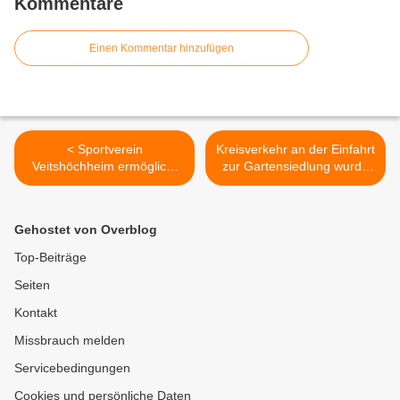
Kommentare
Einen Kommentar hinzufügen
< Sportverein
Kreisverkehr an der Einfahrt
Veitshöchheim ermöglicht
zur Gartensiedlung wurde
72 Kindern an drei Wochen
nach 20 Jahren neu
in den Sommerferien ein
bepflanzt >
tolles Sporterlebnis
Gehostet von Overblog
Top-Beiträge
Seiten
Kontakt
Missbrauch melden
Servicebedingungen
Cookies und persönliche Daten