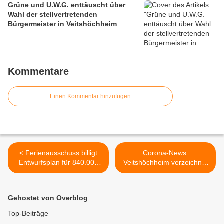
Grüne und U.W.G. enttäuscht über
Wahl der stellvertretenden
Bürgermeister in Veitshöchheim
Kommentare
Einen Kommentar hinzufügen
< Ferienausschuss billigt
Corona-News:
Entwurfsplan für 840.000
Veitshöchheim verzeichnet
Euro teuren Ausbau der
heute fünf Neuinfektionen -
Günterslebener Straße
61,6 Prozent in Stadt/Land
zwischen der Einmündung
Würzburg vollständig
Gehostet von Overblog
in die Friedenstraße und
geimpft >
der Kreuzung
Top-Beiträge
Wolfstalstraße und dem