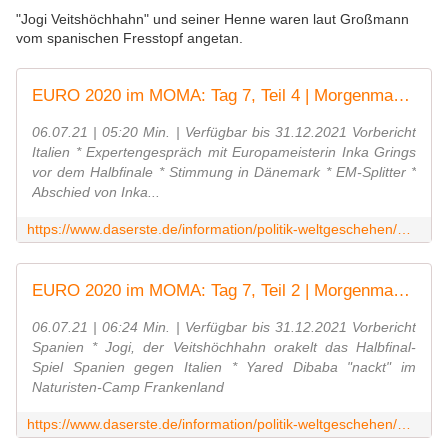
"Jogi Veitshöchhahn" und seiner Henne waren laut Großmann
vom spanischen Fresstopf angetan.
EURO 2020 im MOMA: Tag 7, Teil 4 | Morgenmagazin
06.07.21 | 05:20 Min. | Verfügbar bis 31.12.2021 Vorbericht
Italien * Expertengespräch mit Europameisterin Inka Grings
vor dem Halbfinale * Stimmung in Dänemark * EM-Splitter *
Abschied von Inka...
https://www.daserste.de/information/politik-weltgeschehen/morgenmagazin/videos/-4schalte-veitshoechheim-100.html
EURO 2020 im MOMA: Tag 7, Teil 2 | Morgenmagazin
06.07.21 | 06:24 Min. | Verfügbar bis 31.12.2021 Vorbericht
Spanien * Jogi, der Veitshöchhahn orakelt das Halbfinal-
Spiel Spanien gegen Italien * Yared Dibaba "nackt" im
Naturisten-Camp Frankenland
https://www.daserste.de/information/politik-weltgeschehen/morgenmagazin/videos/fn__moma_schalte_veitshoechheim_mit_hahn_1307nl_-100.html