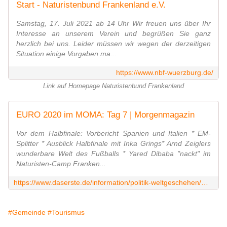
Start - Naturistenbund Frankenland e.V.
Samstag, 17. Juli 2021 ab 14 Uhr Wir freuen uns über Ihr
Interesse an unserem Verein und begrüßen Sie ganz
herzlich bei uns. Leider müssen wir wegen der derzeitigen
Situation einige Vorgaben ma...
https://www.nbf-wuerzburg.de/
Link auf Homepage Naturistenbund Frankenland
EURO 2020 im MOMA: Tag 7 | Morgenmagazin
Vor dem Halbfinale: Vorbericht Spanien und Italien * EM-
Splitter * Ausblick Halbfinale mit Inka Grings* Arnd Zeiglers
wunderbare Welt des Fußballs * Yared Dibaba "nackt" im
Naturisten-Camp Franken...
https://www.daserste.de/information/politik-weltgeschehen/morgenmagazin/specials/UEFA-Euro-2020-Veitshoechheim-106.html
#Gemeinde
#Tourismus