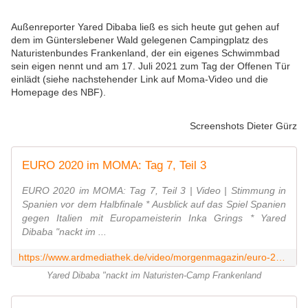
Außenreporter Yared Dibaba ließ es sich heute gut gehen auf
dem im Günterslebener Wald gelegenen Campingplatz des
Naturistenbundes Frankenland, der ein eigenes Schwimmbad
sein eigen nennt und am 17. Juli 2021 zum Tag der Offenen Tür
einlädt (siehe nachstehender Link auf Moma-Video und die
Homepage des NBF).
Screenshots Dieter Gürz
EURO 2020 im MOMA: Tag 7, Teil 3
EURO 2020 im MOMA: Tag 7, Teil 3 | Video | Stimmung in
Spanien vor dem Halbfinale * Ausblick auf das Spiel Spanien
gegen Italien mit Europameisterin Inka Grings * Yared
Dibaba "nackt im ...
https://www.ardmediathek.de/video/morgenmagazin/euro-2020-im-moma-tag-7-teil-3/das-erste/Y3JpZDovL2Rhc2Vyc3RlLmRlL21vcmdlbm1hZ2F6aW4vNGI0NDkyMTYtYmRkYS00MmRjLThiMTgtNmNmYzI4MzZhYTlj/
Yared Dibaba "nackt im Naturisten-Camp Frankenland