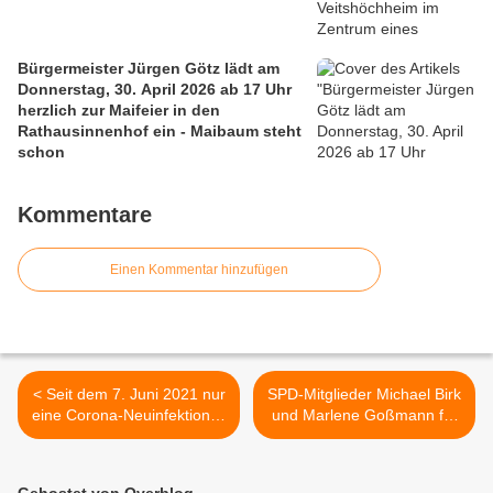
Bürgermeister Jürgen Götz lädt am
Donnerstag, 30. April 2026 ab 17 Uhr
herzlich zur Maifeier in den
Rathausinnenhof ein - Maibaum steht
schon
Kommentare
Einen Kommentar hinzufügen
< Seit dem 7. Juni 2021 nur
SPD-Mitglieder Michael Birk
eine Corona-Neuinfektion in
und Marlene Goßmann für
Veitshöchheim - in WÜ
18jährige
Stadt/Land 57,3 Prozent
Gemeinderatstätigkeit mit
erst-, 41,7 Prozent
der kommunalen