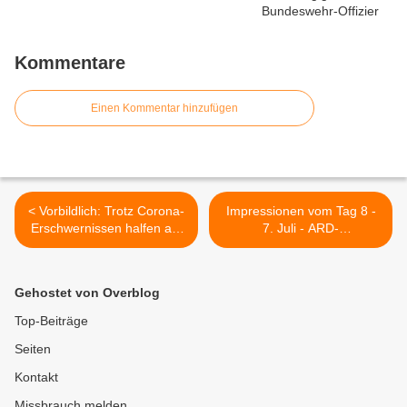
Kommentare
Einen Kommentar hinzufügen
< Vorbildlich: Trotz Corona-
Impressionen vom Tag 8 -
Erschwernissen halfen am
7. Juli - ARD-
Gymnasium Veitshöchheim
Morgenmagazin aus
bereits im achten Jahr
Veitshöchheim - Bislang
ältere Schüler Unterstufen-
blieb die bedeutendste
Gehostet von Overblog
Schülern
Sehenswürdigkeit des EU-
Mittelpunkts außen vor >
Top-Beiträge
Seiten
Kontakt
Missbrauch melden