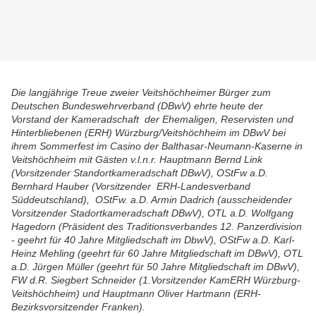
Die langjährige Treue zweier Veitshöchheimer Bürger zum
Deutschen Bundeswehrverband (DBwV) ehrte heute der
Vorstand der Kameradschaft der Ehemaligen, Reservisten und
Hinterbliebenen (ERH) Würzburg/Veitshöchheim im DBwV bei
ihrem Sommerfest im Casino der Balthasar-Neumann-Kaserne in
Veitshöchheim mit Gästen v.l.n.r. Hauptmann Bernd Link
(Vorsitzender Standortkameradschaft DBwV), OStFw a.D.
Bernhard Hauber (Vorsitzender ERH-Landesverband
Süddeutschland), OStFw. a.D. Armin Dadrich (ausscheidender
Vorsitzender Stadortkameradschaft DBwV), OTL a.D. Wolfgang
Hagedorn (Präsident des Traditionsverbandes 12. Panzerdivision
- geehrt für 40 Jahre Mitgliedschaft im DbwV), OStFw a.D. Karl-
Heinz Mehling (geehrt für 60 Jahre Mitgliedschaft im DBwV), OTL
a.D. Jürgen Müller (geehrt für 50 Jahre Mitgliedschaft im DBwV),
FW d.R. Siegbert Schneider (1.Vorsitzender KamERH Würzburg-
Veitshöchheim) und Hauptmann Oliver Hartmann (ERH-
Bezirksvorsitzender Franken).