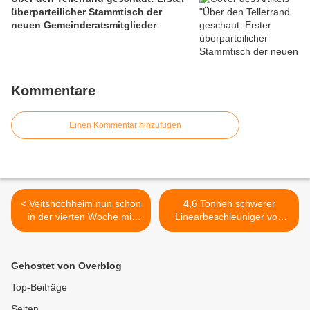
überparteilicher Stammtisch der
neuen Gemeinderatsmitglieder
Kommentare
Einen Kommentar hinzufügen
< Veitshöchheim nun schon
4,6 Tonnen schwerer
in der vierten Woche mit
Linearbeschleuniger von
relativ hoher Inzidenzzahl
Palo Alto im Silicon Valley
(USA) nach Veitshöchheim
in die Strahlentherapie-
Gehostet von Overblog
Praxis Mainfranken >
Top-Beiträge
Seiten