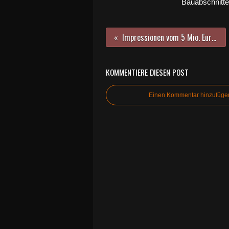
Bauabschnitte
Impressionen vom 5 Mio. Euro teuren Ausbau der Kreisstraße WÜ 3 von Veitshöchheim nach Gadheim - Folge 1
KOMMENTIERE DIESEN POST
Einen Kommentar hinzufüge