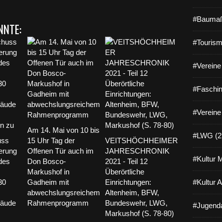
#Baumaß
NNTE:
#Tourism
#Vereine 
#Faschin
#Vereine
Am 14. Mai von 10 bis
#LWG (2
uss
15 Uhr Tag der
VEITSHÖCHHEIMER
erung
Offenen Tür auch im
JAHRESCHRONIK
#Kultur 
 des
Don Bosco-
2021 - Teil 12
Markushof in
Überörtliche
30
Gadheim mit
Einrichtungen:
#Kultur 
abwechslungsreichem
Altenheim, BFW,
bäude
Rahmenprogramm
Bundeswehr, LWG,
#Jugenda
Markushof (S. 78-80)