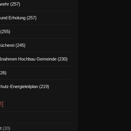
wehr (257)
t und Erholung (257)
(255)
Bücherei (245)
nahmen Hochbau Gemeinde (230)
226)
hutz-Energieleitplan (219)
VE
t
(20)