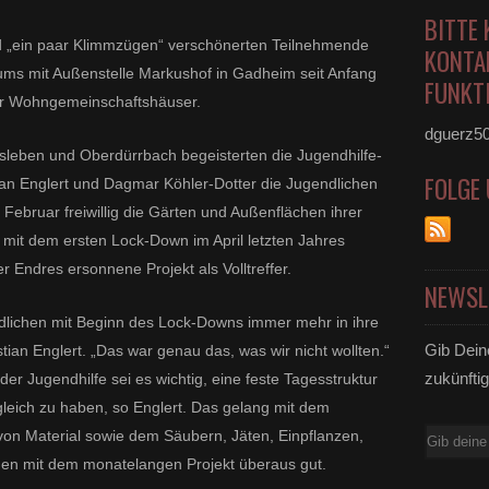
BITTE 
nd „ein paar Klimmzügen“ verschönerten Teilnehmende
KONTA
ums mit Außenstelle Markushof in Gadheim seit Anfang
FUNKTI
rer Wohngemeinschaftshäuser.
dguerz5
leben und Oberdürrbach begeisterten die Jugendhilfe-
FOLGE
ian Englert und Dagmar Köhler-Dotter die Jugendlichen
Februar freiwillig die Gärten und Außenflächen ihrer
mit dem ersten Lock-Down im April letzten Jahres
r Endres ersonnene Projekt als Volltreffer.
NEWSL
endlichen mit Beginn des Lock-Downs immer mehr in ihre
Gib Dein
ian Englert. „Das war genau das, was wir nicht wollten.“
zukünftig
er Jugendhilfe sei es wichtig, eine feste Tagesstruktur
leich zu haben, so Englert. Das gelang mit dem
n Material sowie dem Säubern, Jäten, Einpflanzen,
E-
en mit dem monatelangen Projekt überaus gut.
Mail