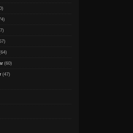
0)
74)
7)
57)
(64)
ar
(60)
r
(47)