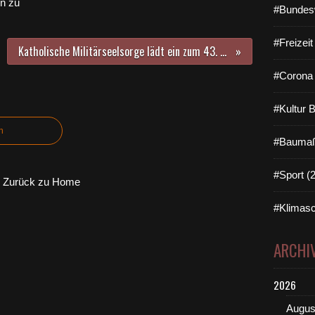
n zu
#Bundes
#Freizei
Katholische Militärseelsorge lädt ein zum 43. Kreuzweg der Soldatenfamilien auf`s Würzburger Käppele am 21. März und zur 23. Fußwallfahrt nach Retzbach am 06. Mai 2021
#Corona 
#Kultur 
n
#Baumaß
#Sport (
Zurück zu Home
#Klimasc
ARCHI
2026
Augus