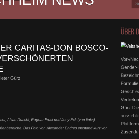
ÜBER 
ER CARITAS-DON BOSCO-
VERSCHÖNERTEN
Vor-/Nac
E
Gender-H
Bezeichn
ieter Gürz
Formulie
Geschlec
Vertretun
Gürz Die
ausschli
er, Alwin Duschl, Ragnar Frost und Joey Eck (von links)
Plattform
ßenbereiche. Das Foto von Alexander Endres entstand kurz vor
Zusendun