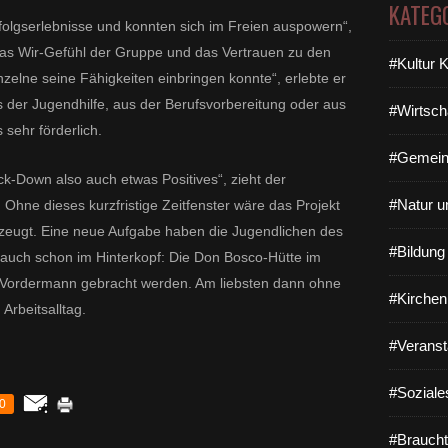
KATEG
folgserlebnisse und konnten sich im Freien auspowern“,
 das Wir-Gefühl der Gruppe und das Vertrauen zu den
#Kultur 
nzelne seine Fähigkeiten einbringen konnte“, erlebte er
 der Jugendhilfe, aus der Berufsvorbereitung oder aus
#Wirtsch
sehr förderlich.
#Gemein
ck-Down also auch etwas Positives“, zieht der
#Natur u
 Ohne dieses kurzfristige Zeitfenster wäre das Projekt
rzeugt. Eine neue Aufgabe haben die Jugendlichen des
#Bildun
auch schon im Hinterkopf: Die Don Bosco-Hütte im
uf Vordermann gebracht werden. Am liebsten dann ohne
#Kirchen
rbeitsalltag.
#Veranst
#Soziale
0
#Braucht