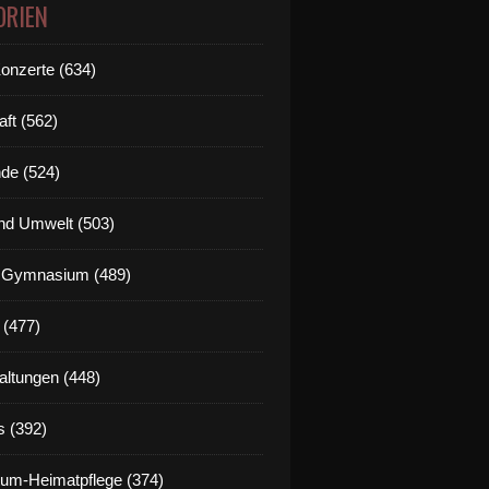
ORIEN
Konzerte (634)
aft (562)
de (524)
nd Umwelt (503)
g Gymnasium (489)
 (477)
altungen (448)
s (392)
um-Heimatpflege (374)