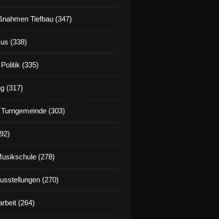
nahmen Tiefbau (347)
us (338)
Politik (335)
g (317)
 Turngemeinde (303)
92)
Musikschule (278)
Ausstellungen (270)
rbeit (264)